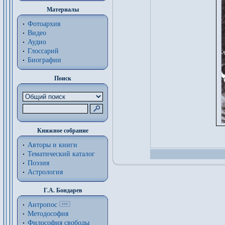
Материалы
Фотоархив
Видео
Аудио
Глоссарий
Биографии
Поиск
Книжное собрание
Авторы и книги
Тематический каталог
Поэзия
Астрология
Г.А. Бондарев
Антропос
Методософия
Философия cвободы