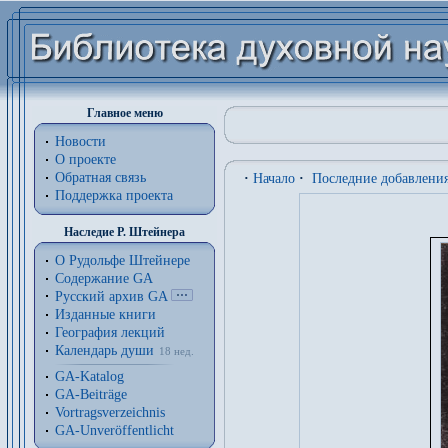
Главное меню
Новости
О проекте
Обратная связь
·
Начало
·
Последние добавлени
Поддержка проекта
Наследие Р. Штейнера
О Рудольфе Штейнере
Содержание GA
Русский архив GA
Изданные книги
География лекций
Календарь души
18 нед.
GA-Katalog
GA-Beiträge
Vortragsverzeichnis
GA-Unveröffentlicht