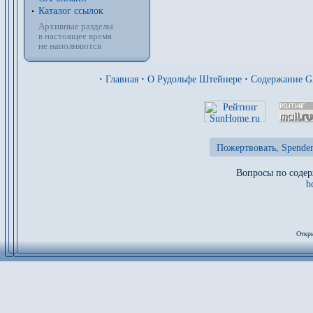
Каталог ссылок
Архивные разделы
в настоящее время
не наполняются
·
Главная
·
О Рудольфе Штейнере
·
Содержание 
Пожертвовать, Spenden
Вопросы по содер
b
Откры