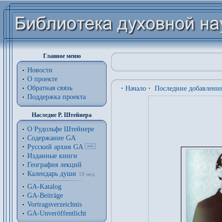
Главное меню
Новости
О проекте
Обратная связь
·
Начало
·
Последние добавлени
Поддержка проекта
Наследие Р. Штейнера
О Рудольфе Штейнере
Содержание GA
Русский архив GA
Изданные книги
География лекций
Календарь души
18 нед.
GA-Katalog
GA-Beiträge
Vortragsverzeichnis
GA-Unveröffentlicht