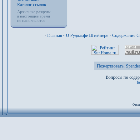
Каталог ссылок
Архивные разделы
в настоящее время
не наполняются
·
Главная
·
О Рудольфе Штейнере
·
Содержание 
Пожертвовать, Spenden
Вопросы по содер
b
Откры