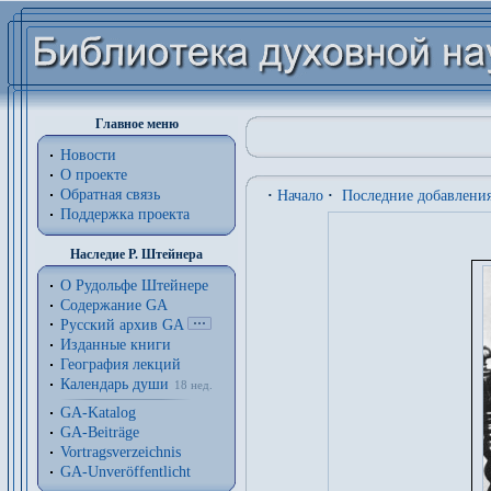
Главное меню
Новости
О проекте
Обратная связь
·
Начало
·
Последние добавлени
Поддержка проекта
Наследие Р. Штейнера
О Рудольфе Штейнере
Содержание GA
Русский архив GA
Изданные книги
География лекций
Календарь души
18 нед.
GA-Katalog
GA-Beiträge
Vortragsverzeichnis
GA-Unveröffentlicht