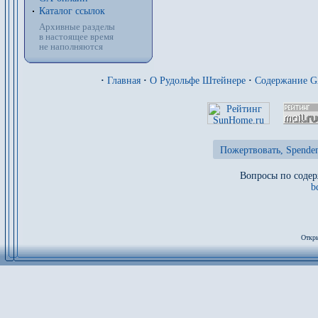
Каталог ссылок
Архивные разделы
в настоящее время
не наполняются
·
Главная
·
О Рудольфе Штейнере
·
Содержание 
Пожертвовать, Spenden
Вопросы по содер
b
Откры