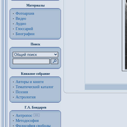
Материалы
Фотоархив
Видео
Аудио
Глоссарий
Биографии
Поиск
Книжное собрание
Авторы и книги
Тематический каталог
Поэзия
Астрология
Г.А. Бондарев
Антропос
Методософия
Философия cвободы