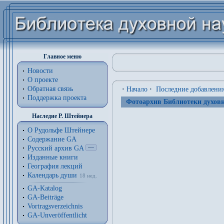
Главное меню
Новости
О проекте
Обратная связь
·
Начало
·
Последние добавлени
Поддержка проекта
Фотоархив Библиотеки духовн
Наследие Р. Штейнера
О Рудольфе Штейнере
Содержание GA
Русский архив GA
Изданные книги
География лекций
Календарь души
18 нед.
GA-Katalog
GA-Beiträge
Vortragsverzeichnis
GA-Unveröffentlicht