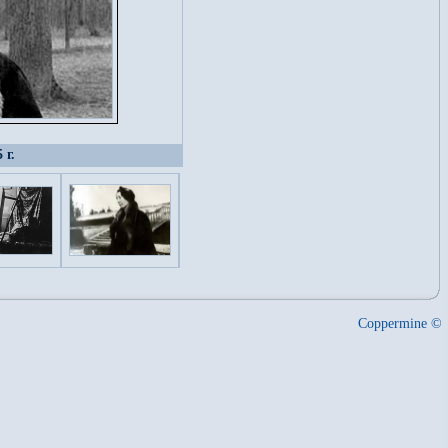
 г.
Coppermine ©