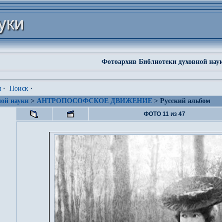
Фотоархив Библиотеки духовной нау
я
·
Поиск
·
ой науки
>
АНТРОПОСОФСКОЕ ДВИЖЕНИЕ
> Русский альбом
ФОТО 11 из 47