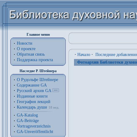
Главное меню
Новости
О проекте
Обратная связь
·
Начало
·
Последние добавлени
Поддержка проекта
Фотоархив Библиотеки духовн
Наследие Р. Штейнера
О Рудольфе Штейнере
Содержание GA
Русский архив GA
Изданные книги
География лекций
Календарь души
18 нед.
GA-Katalog
GA-Beiträge
Vortragsverzeichnis
GA-Unveröffentlicht