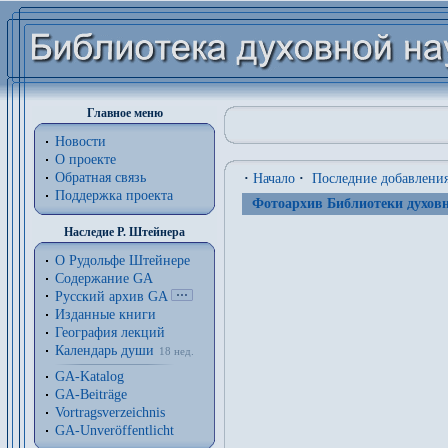
Главное меню
Новости
О проекте
Обратная связь
·
Начало
·
Последние добавлени
Поддержка проекта
Фотоархив Библиотеки духовн
Наследие Р. Штейнера
О Рудольфе Штейнере
Содержание GA
Русский архив GA
Изданные книги
География лекций
Календарь души
18 нед.
GA-Katalog
GA-Beiträge
Vortragsverzeichnis
GA-Unveröffentlicht