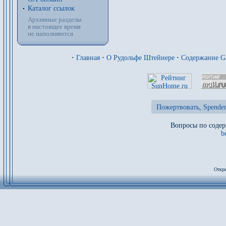
Каталог ссылок
Архивные разделы
в настоящее время
не наполняются
·
Главная
·
О Рудольфе Штейнере
·
Содержание 
Пожертвовать, Spenden
Вопросы по содер
b
Откры