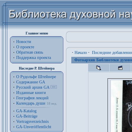
Главное меню
Новости
О проекте
Обратная связь
·
Начало
·
Последние добавлени
Поддержка проекта
Фотоархив Библиотеки духовн
Наследие Р. Штейнера
О Рудольфе Штейнере
Содержание GA
Русский архив GA
Изданные книги
География лекций
Календарь души
18 нед.
GA-Katalog
GA-Beiträge
Vortragsverzeichnis
GA-Unveröffentlicht