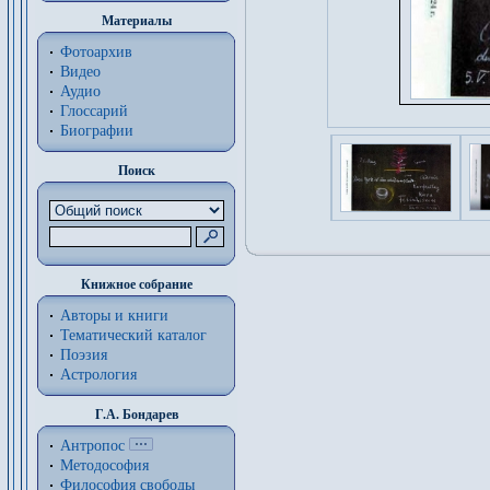
Материалы
Фотоархив
Видео
Аудио
Глоссарий
Биографии
Поиск
Книжное собрание
Авторы и книги
Тематический каталог
Поэзия
Астрология
Г.А. Бондарев
Антропос
Методософия
Философия cвободы