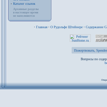
Каталог ссылок
Архивные разделы
в настоящее время
не наполняются
·
Главная
·
О Рудольфе Штейнере
·
Содержание 
Пожертвовать, Spenden
Вопросы по содер
b
Откры