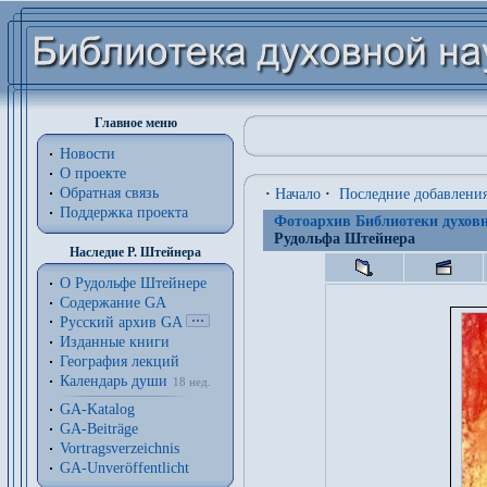
Главное меню
Новости
О проекте
Обратная связь
·
Начало
·
Последние добавлени
Поддержка проекта
Фотоархив Библиотеки духовн
Рудольфа Штейнера
Наследие Р. Штейнера
О Рудольфе Штейнере
Содержание GA
Русский архив GA
Изданные книги
География лекций
Календарь души
18 нед.
GA-Katalog
GA-Beiträge
Vortragsverzeichnis
GA-Unveröffentlicht