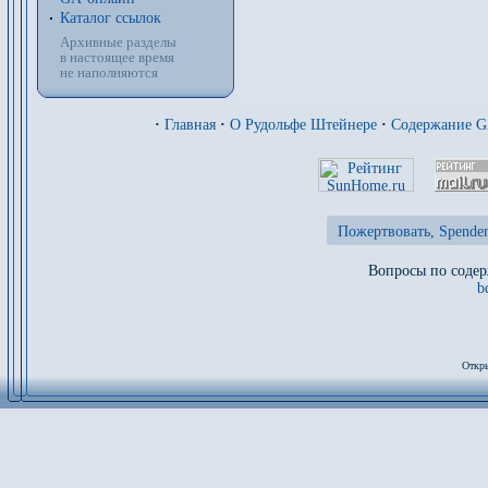
Каталог ссылок
Архивные разделы
в настоящее время
не наполняются
·
Главная
·
О Рудольфе Штейнере
·
Содержание 
Пожертвовать, Spenden
Вопросы по содер
b
Откры