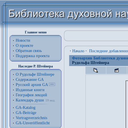
Главное меню
Новости
О проекте
Обратная связь
·
Начало
·
Последние добавлени
Поддержка проекта
Фотоархив Библиотеки духовн
Рудольфа Штейнера
Наследие Р. Штейнера
О Рудольфе Штейнере
Содержание GA
Русский архив GA
Изданные книги
География лекций
Календарь души
19 нед.
GA-Katalog
GA-Beiträge
Vortragsverzeichnis
GA-Unveröffentlicht