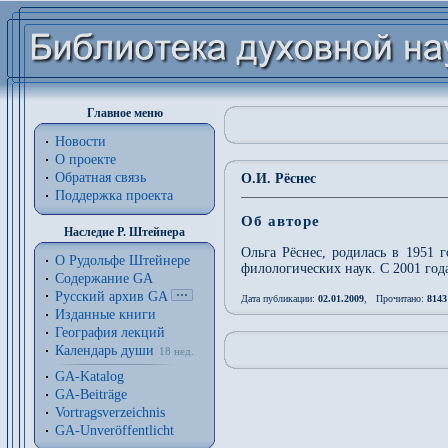
Главное меню
Новости
О проекте
Обратная связь
О.И. Рёснес
Поддержка проекта
Об авторе
Наследие Р. Штейнера
Ольга Рёснес, родилась в 1951 
О Рудольфе Штейнере
филологических наук. С 2001 год
Содержание GA
Русский архив GA
Дата публикации:
02.01.2009
, Прочитано:
8143
Изданные книги
География лекций
Календарь души
18 нед.
GA-Katalog
GA-Beiträge
Vortragsverzeichnis
GA-Unveröffentlicht