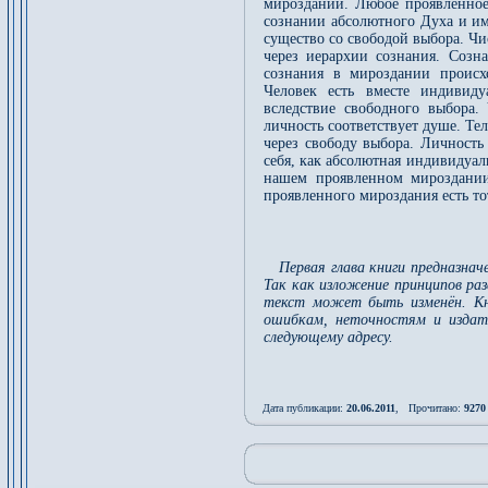
мироздании. Любое проявленное
сознании абсолютного Духа и име
существо со свободой выбора. Ч
через иерархии сознания. Созн
сознания в мироздании происх
Человек есть вместе индивиду
вследствие свободного выбора. 
личность соответствует душе. Т
через свободу выбора. Личность
себя, как абсолютная индивидуал
нашем проявленном мироздании.
проявленного мироздания есть то
Первая глава книги предназнач
Так как изложение принципов ра
текст может быть изменён. Кн
ошибкам, неточностям и издате
следующему адресу.
Дата публикации:
20.06.2011
, Прочитано:
9270