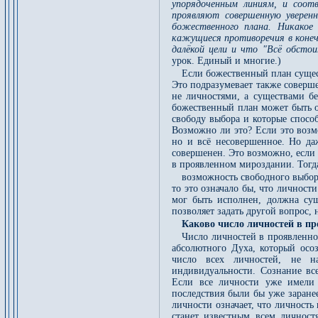
упорядоченным линиям, и соот
проявляют совершенную уверенн
божественного плана. Никакое
кажущиеся противоречия в конеч
далёкой цели и что "Всё обсто
урок. Единый и многие.)
Если божественный план сущес
Это подразумевает также соверш
не личностями, а существами бе
божественный план может быть о
свободу выбора и которые спосо
Возможно ли это? Если это возм
но и всё несовершенное. Но д
совершенен. Это возможно, если
в проявленном мироздании. Тогд
возможность свободного выбора
то это означало бы, что личнос
мог быть исполнен, должна сущ
позволяет задать другой вопрос,
Каково число личностей в п
Число личностей в проявленно
абсолютного Духа, который осоз
число всех личностей, не н
индивидуальности. Сознание вс
Если все личности уже имели 
последствия были бы уже заране
личности означает, что личность
станет известным всем личност