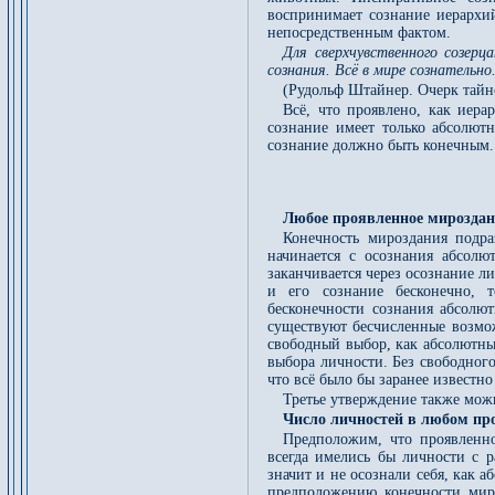
воспринимает сознание иерархий
непосредственным фактом.
Для сверхчувственного созерц
сознания. Всё в мире сознательно
(Рудольф Штайнер. Очерк тайн
Всё, что проявлено, как иера
сознание имеет только абсолют
сознание должно быть конечным.
Любое проявленное мироздан
Конечность мироздания подра
начинается с осознания абсол
заканчивается через осознание л
и его сознание бесконечно, 
бесконечности сознания абсолю
существуют бесчисленные возмож
свободный выбор, как абсолютны
выбора личности. Без свободног
что всё было бы заранее известн
Третье утверждение также можн
Число личностей в любом пр
Предположим, что проявленно
всегда имелись бы личности с 
значит и не осознали себя, как 
предположению конечности миро