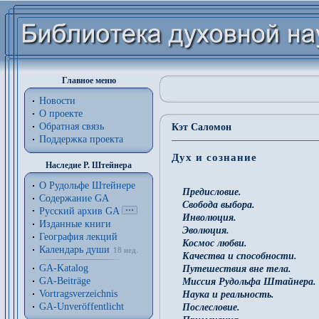
Главное меню
Новости
О проекте
Обратная связь
Кэт Саломон
Поддержка проекта
Дух и сознание
Наследие Р. Штейнера
О Рудольфе Штейнере
Предисловие.
Содержание GA
Свобода выбора.
Русский архив GA
Инволюция.
Изданные книги
Эволюция.
География лекций
Космос любви.
Календарь души
18 нед.
Качества и способности.
GA-Katalog
Путешествия вне тела.
GA-Beiträge
Миссия Рудольфа Штайнера.
Vortragsverzeichnis
Наука и реальность.
GA-Unveröffentlicht
Послесловие.