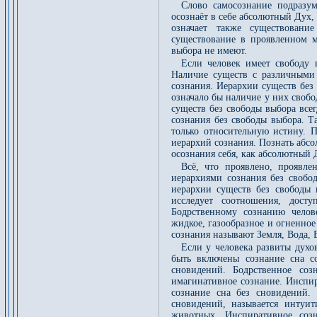
Слово самосознание подразум
осознаёт в себе абсолютный Дух,
означает также существование
существование в проявленном м
выбора не имеют.
Если человек имеет свободу 
Наличие существ с различными 
сознания. Иерархии существ без 
означало бы наличие у них свобо
существ без свободы выбора всег
сознания без свободы выбора. Т
только относительную истину. П
иерархий сознания. Познать абсо
осознания себя, как абсолютный 
Всё, что проявлено, проявл
иерархиями сознания без свобо
иерархии существ без свободы 
исследует соотношения, дост
Бодрственному сознанию челов
жидкое, газообразное и огненно
сознания называют Земля, Вода, 
Если у человека развиты духо
быть включены сознание сна с
сновидений. Бодрственное соз
имагинативное сознание. Инспир
сознание сна без сновидений. 
сновидений, называется интуи
животных. Инспиративное созн