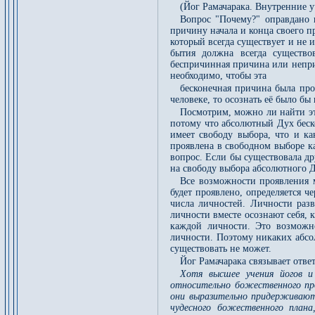
(Йог Рамачарака. Внутренние 
Вопрос "Почему?" оправдано 
причину начала и конца своего п
который всегда существует и не 
бытия должна всегда существо
беспричинная причина или непри
необходимо, чтобы эта
бесконечная причина была про
человеке, то осознать её было бы
Посмотрим, можно ли найти эт
потому что абсолютный Дух беско
имеет свободу выбора, что и ка
проявлена в свободном выборе ка
вопрос. Если бы существовала др
на свободу выбора абсолютного Д
Все возможности проявления 
будет проявлено, определяется ч
числа личностей. Личности разв
личности вместе осознают себя, 
каждой личности. Это возможн
личности. Поэтому никаких абсо
существовать не может.
Йог Рамачарака связывает отве
Хотя высшее учения йогов и
относительно божественного пр
они выразительно придерживаютс
чудесного божественного план