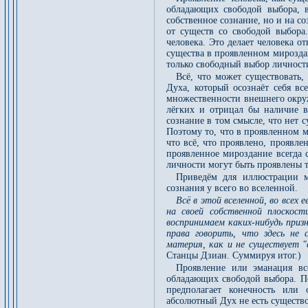
обладающих свободой выбора, 
собственное сознание, но и на с
от существ со свободой выбор
человека. Это делает человека о
существа в проявленном мирозда
только свободный выбор личност
Всё, что может существовать,
Духа, который осознаёт себя в
множественности внешнего окруж
лёгких и отрицал бы наличие в
сознание в том смысле, что нет с
Поэтому то, что в проявленном м
что всё, что проявлено, проявле
проявленное мироздание всегда 
личности могут быть проявлены т
Приведём для иллюстрации м
сознания у всего во вселенной.
Всё в этой вселенной, во всех 
на своей собственной плоскос
воспринимаем каких-нибудь приз
права говорить, что здесь не 
материя, как и не существует "с
Станцы Дзиан. Суммируя итог.)
Проявление или эманация вс
обладающих свободой выбора. П
предполагает конечность или 
абсолютный Дух не есть существо