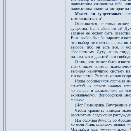
наивысшим сознанием себя или
наивысшим знанием, которое наз
Может ли существовать неч
самосознателен?
Оказывается, не только может,
существа. Если абсолютный Дух
заранее не может быть известно
Если выбор был бы заранее изве
что выбор не известен, пока он
выбора, ибо он есть всё, и ос
абсолютному Духу лишь тогда,
называться в дальнейшем свободн
О том, что может быть извест
таких школ является эклектичес
выбирая наилучшую систему из
тысячелетий. Эклектическая сущ
Наша собственная система экл
каждой из прочих главных сис
концепции и толкования, не в
эклектической философской мы
систем.
(Йог Рамачарака. Внутренние 
Чтобы сравнить выводы экле
рассмотрим следующее рассуждени
Мы должны думать об Абсолюте
может быть никакого знания ил
Мы видим, что относительные ф