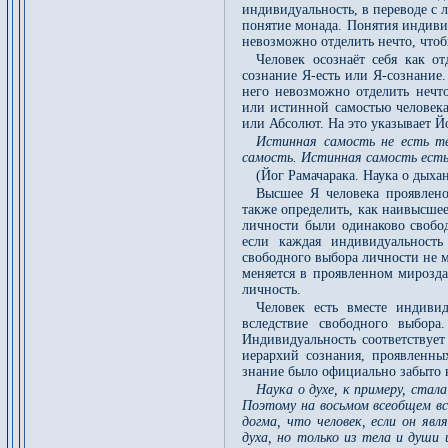
индивидуальность, в переводе с л
понятие монада. Понятия индиви
невозможно отделить нечто, чтоб
Человек осознаёт себя как от
сознание Я-есть или Я-сознание
него невозможно отделить нечто
или истинной самостью человека
или Абсолют. На это указывает Й
Истинная самость не есть те
самость. Истинная самость есть 
(Йог Рамачарака. Наука о дыха
Высшее Я человека проявлено
также определить, как наивысше
личности были одинаково свобо
если каждая индивидуальность
свободного выбора личности не 
меняется в проявленном мироздан
личность.
Человек есть вместе индиви
вследствие свободного выбора
Индивидуальность соответствует
иерархий сознания, проявленны
знание было официально забыто 
Наука о духе, к примеру, стал
Поэтому на восьмом всеобщем все
догма, что человек, если он яв
духа, но только из тела и души