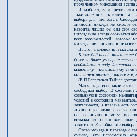
проявленном мироздании всегда 
И наоборот, если предположит
тоже должно быть конечным. Бе
выбора для личностей. Свободн
личности никогда не смогли бы
навсегда лишил бы сам себя св
мироздание всегда осознаётся аб
всех возможностей, которые м
мироздание и личности не могут 
На этот числовой или математи
В каждой новой манвантаре д
более и более усовершенствова
необходимо в виду доктрины пе
источнику - абсолютному Божес
почти неисчислимы, они все же, 
(Е.П.Блаватская Тайная доктри
Манвантара есть такое состоя
свободный выбор. В состоянии с
созданную в состоянии манванта
условий в состоянии манвантара
деятельности, а пралайа есть со
личности развивают своё сознан
не все личности могут воспол
возможность переживать опыт др
зависит от её свободного выбора.
Слово монада в переводе с гр
смысле, что невозможно отд