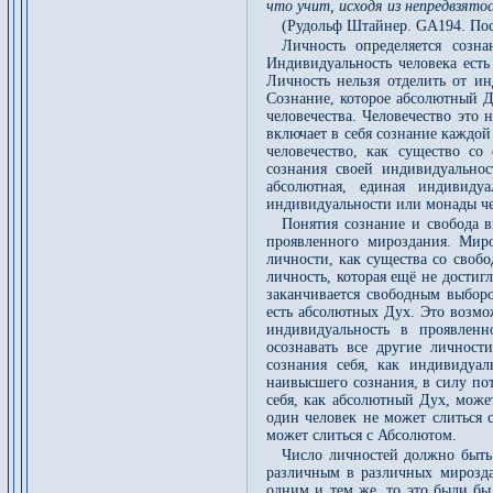
что учит, исходя из непредвзято
(Рудольф Штайнер. GA194. Пос
Личность определяется созна
Индивидуальность человека есть
Личность нельзя отделить от ин
Сознание, которое абсолютный Ду
человечества. Человечество это 
включает в себя сознание каждой
человечество, как существо со
сознания своей индивидуальнос
абсолютная, единая индивиду
индивидуальности или монады че
Понятия сознание и свобода 
проявленного мироздания. Мир
личности, как существа со своб
личность, которая ещё не дости
заканчивается свободным выборо
есть абсолютных Дух. Это возмо
индивидуальность в проявленн
осознавать все другие личност
сознания себя, как индивидуал
наивысшего сознания, в силу по
себя, как абсолютный Дух, може
один человек не может слиться 
может слиться с Абсолютом.
Число личностей должно быть
различным в различных мирозд
одним и тем же, то это были бы