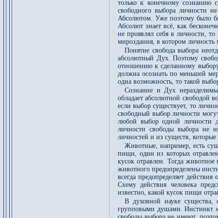
только к конечному сознанию с
свободного выбора личности не 
Абсолютом. Уже поэтому было бы
Абсолют знает всё, как бесконеч
не проявлял себя в личности, то
мироздания, в котором личность 
Понятие свобода выбора неотд
абсолютный Дух. Поэтому свобод
отношению к сделанному выбору
должна осознать по меньшей мер
одна возможность, то такой выбо
Сознание и Дух неразделимы
обладает абсолютной свободой во
если выбор существует, то личн
свободный выбор личности могут
любой выбор одной личности д
личности свободы выбора не и
личностей и из существ, которые
Животные, например, есть сущ
пищи, один из которых отравлен
кусок отравлен. Тогда животное 
животного предопределены инсти
всегда предопределяет действия 
Схему действия человека предс
известно, какой кусок пищи отрав
В духовной науке существа, 
групповыми душами. Инстинкт ж
свободы выбора не имеют, поэто