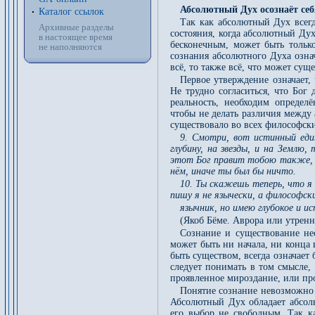
Абсолютный Дух осознаёт себ
Каталог ссылок
Так как абсолютный Дух всегда
Архивные разделы
состояния, когда абсолютный Дух
в настоящее время
бесконечным, может быть только
не наполняются
сознания абсолютного Духа означ
всё, то также всё, что может сущ
Первое утверждение означает, 
Не трудно согласиться, что Бог 
реальность, необходим определ
чтобы не делать различия между
существовало во всех философски
9. Смотри, вот истинный еди
глубину, на звезды, и на Землю
этот Бог правит тобою также, и
нём, иначе ты был бы ничто.
10. Ты скажешь теперь, что я 
пишу я не язычески, а философск
язычник, но имею глубокое и ис
(Якоб Бёме. Аврора или утренн
Сознание и существование нео
может быть ни начала, ни конца
быть существом, всегда означает
следует понимать в том смысле, 
проявленное мироздание, или пр
Понятие сознание невозможно 
Абсолютный Дух обладает абсолю
его выбор не свободным. Так ка