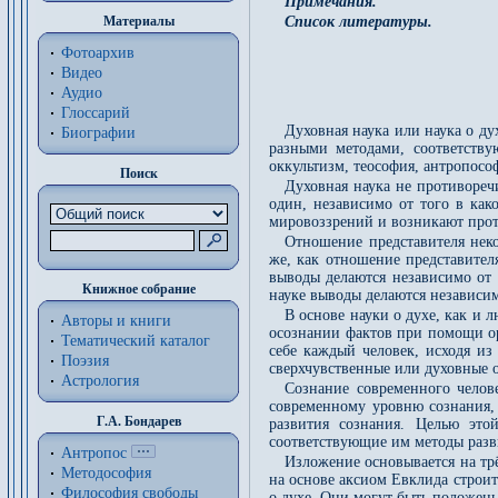
Примечания.
Материалы
Список литературы.
Фотоархив
Видео
Аудио
Глоссарий
Духовная наука или наука о ду
Биографии
разными методами, соответству
оккультизм, теософия, антропос
Поиск
Духовная наука не противореч
один, независимо от того в как
мировоззрений и возникают прот
Отношение представителя неко
же, как отношение представител
выводы делаются независимо от 
Книжное собрание
науке выводы делаются независим
В основе науки о духе, как и 
Авторы и книги
осознании фактов при помощи ор
Тематический каталог
себе каждый человек, исходя из
Поэзия
сверхчувственные или духовные 
Астрология
Сознание современного челове
современному уровню сознания,
Г.А. Бондарев
развития сознания. Целью это
соответствующие им методы разв
Антропос
Изложение основывается на тр
Методософия
на основе аксиом Евклида строит
Философия cвободы
о духе. Они могут быть положен