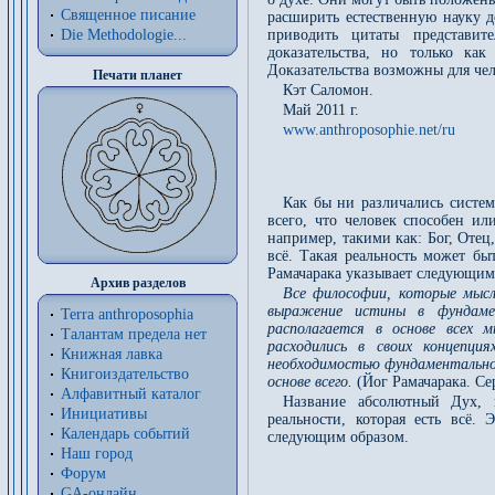
Священное писание
расширить естественную науку д
Die Methodologie...
приводить цитаты представи
доказательства, но только ка
Доказательства возможны для чел
Печати планет
Кэт Саломон.
Май 2011 г.
www.anthroposophie.net/ru
Как бы ни различались систем
всего, что человек способен ил
например, такими как: Бог, Отец,
всё. Такая реальность может бы
Рамачарака указывает следующим
Архив разделов
Все философии, которые мысл
выражение истины в фундаме
Terra anthroposophia
располагается в основе всех 
Талантам предела нет
расходились в своих концепци
Книжная лавка
необходимостью фундаментальной
Книгоиздательство
основе всего.
(Йог Рамачарака. С
Алфавитный каталог
Название абсолютный Дух, 
Инициативы
реальности, которая есть всё.
Календарь событий
следующим образом.
Наш город
Форум
GA-онлайн