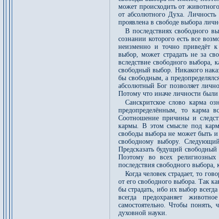
может происходить от животного.
от абсолютного Духа. Личность 
проявлена в свободе выбора личн
В последствиях свободного вы
сознании которого есть все воз
неизменно и точно приведёт к
выбор, может страдать не за сво
вследствие свободного выбора, 
свободный выбор. Никакого нака
бы свободным, а предопределялся
абсолютный Бог позволяет личнос
Потому что иначе личности были
Санскритское слово карма оз
предопределённым, то карма вс
Соотношение причины и следст
кармы. В этом смысле под карм
свободы выбора не может быть и
свободному выбору. Следующий
Предсказать будущий свободный 
Поэтому во всех религиозных 
последствия свободного выбора, 
Когда человек страдает, то го
от его свободного выбора. Так к
бы страдать, ибо их выбор всегд
всегда предохраняет животно
самостоятельно. Чтобы понять,
духовной науки.