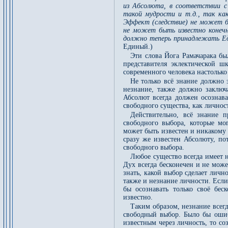
из Абсолюта, в соответствии с
такой мудрости и т.д., так как
Эффект (следствие) не может бы
не может быть известно конечн
должно теперь принадлежать Е
Единый.)
Эти слова Йога Рамачарака бы
представителя эклектической ш
современного человека настольк
Не только всё знание должно 
незнание, также должно заключ
Абсолют всегда должен осознава
свободного существа, как личнос
Действительно, всё знание 
свободного выбора, которые мо
может быть известен и никакому 
сразу же известен Абсолюту, по
свободного выбора.
Любое существо всегда имеет 
Дух всегда бесконечен и не мож
знать, какой выбор сделает лично
также и незнание личности. Если
бы осознавать только своё бес
известно.
Таким образом, незнание всегд
свободный выбор. Было бы ошиб
известным через личность, то с