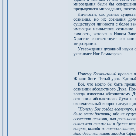
мироздания были бы совершенн
предыдущего мироздания, поэтом
Личности, как разные существ
сознания, но их сознания дол
существуют личности с более вы
имеющая наивысшее сознание с
личность, которая в Новом Зав
Христос соответствует сознан
мироздании.
Утверждения духовной науки с
указывает Йог Рамачарака.
Почему Бесконечный проявил 
Жнани йоге. Пятый урок. Единый
Всё, что могло бы быть прояв
сознании абсолютного Духа. Поэ
всегда известны абсолютному Д
сознании абсолютного Духа и в
окончательный вопрос следующи
"Почему Бог создал вселенную,
было этим достичь; ибо не суще
вселенная иллюзия, или реальнос
возможно таким он и будет все
вопрос, исходя из полного знания
Это действительно загадка Сфин