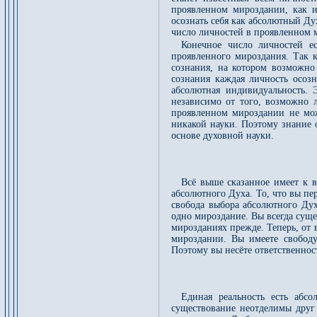
проявленном мироздании, как и
осознать себя как абсолютный Дух
число личностей в проявленном 
Конечное число личностей ес
проявленного мироздания. Так к
сознания, на котором возможно
сознания каждая личность осозн
абсолютная индивидуальность. 
независимо от того, возможно л
проявленном мироздании не мож
никакой науки. Поэтому знание 
основе духовной науки.
Всё выше сказанное имеет к в
абсолютного Духа. То, что вы п
свобода выбора абсолютного Дух
одно мироздание. Вы всегда сущ
мирозданиях прежде. Теперь, от 
мироздании. Вы имеете свободу
Поэтому вы несёте ответственнос
Единая реальность есть абс
существование неотделимы друг 