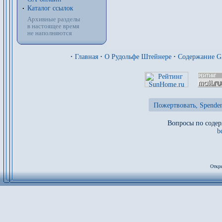
Каталог ссылок
Архивные разделы
в настоящее время
не наполняются
·
Главная
·
О Рудольфе Штейнере
·
Содержание 
Пожертвовать, Spenden
Вопросы по содер
b
Откры