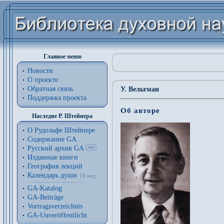
Главное меню
Новости
О проекте
Обратная связь
У. Вельтман
Поддержка проекта
Об авторе
Наследие Р. Штейнера
О Рудольфе Штейнере
Содержание GA
Русский архив GA
Изданные книги
География лекций
Календарь души
18 нед.
GA-Katalog
GA-Beiträge
Vortragsverzeichnis
GA-Unveröffentlicht