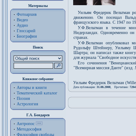
Материалы
Уильям Фредерик Вельтман ро
Фотоархив
движению. Он посещал Вальд
Видео
французского языка. С 1947 по 1
Аудио
У.Ф.Вельтман в течение мн
Глоссарий
Нидерландах. Одновременно он 
Биографии
странах.
У.Ф.Вельтман опубликовал м
Поиск
Рудольфу Штейнеру, Уильяму Ш
Шартра; он написал также книгу
для журнала "Свободное искусств
Его сочинения "Венецианск
"Всемирная миссия Данте" (изд.
Книжное собрание
Уильям Фредерик Вельтман (Willem
Авторы и книги
Дата публикации:
31.08.2008
, Прочитано:
7204
Тематический каталог
Поэзия
Астрология
Г.А. Бондарев
Антропос
Методософия
Философия cвободы