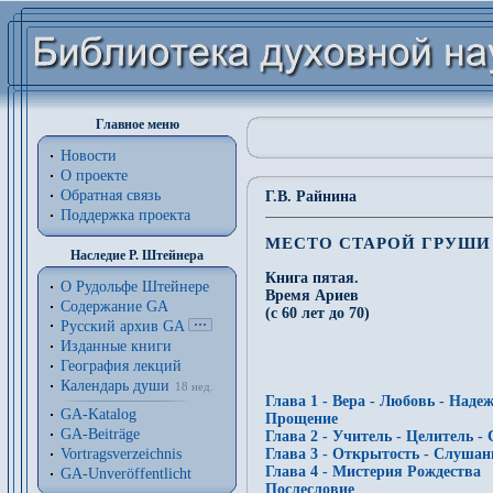
Главное меню
Новости
О проекте
Обратная связь
Г.В. Райнина
Поддержка проекта
МЕСТО СТАРОЙ ГРУШИ
Наследие Р. Штейнера
Книга пятая.
О Рудольфе Штейнере
Время Ариев
Содержание GA
(с 60 лет до 70)
Русский архив GA
Изданные книги
География лекций
Календарь души
18 нед.
Глава 1 - Вера - Любовь - Наде
GA-Katalog
Прощение
GA-Beiträge
Глава 2 - Учитель - Целитель 
Vortragsverzeichnis
Глава 3 - Открытость - Слушан
Глава 4 - Мистерия Рождества
GA-Unveröffentlicht
Послесловие