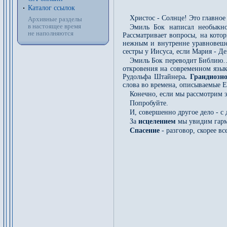
Каталог ссылок
Христос - Солнце! Это главное
Архивные разделы
в настоящее время
Эмиль Бок написал необыкно
не наполняются
Рассматривает вопросы, на кото
нежным и внутренне уравновешен
сестры у Иисуса, если Мария - Д
Эмиль Бок переводит Библи
откровения на современном язык
Рудольфа Штайнера
. Грандиозн
слова во времена, описываемые 
Конечно, если мы рассмотрим э
Попробуйте.
И, совершенно другое дело - с
За
исцелением
мы увидим гармо
Спасение
- разговор, скорее в