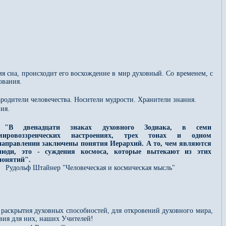
мя сна, происходит его восхождение в мир духовный. Со временем, с
ования.
ародители человечества. Носители мудрости. Хранители знания.
ия.
"В двенадцати знаках духовного Зодиака, в семи
мировоззренческих настроениях, трех тонах и одном
направлении заключены понятия Иерархий. А то, чем являются
люди, это - суждения космоса, которые вытекают из этих
понятий".
Рудольф Штайнер "Человеческая и космическая мысль"
 раскрытия духовных способностей, для откровений духовного мира,
овия для них, наших Учителей!