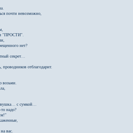
а.
ться почти невозможно,
м,
ли "ПРОСТИ".
ли,
рещенного нет?
ретный секрет…
ь, проводников отблагодарит.
ю возьми.
ла,
девушка… с сумкой…
-то надо?
им!"
каженные,
на вас.