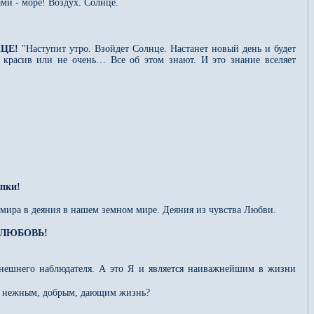
ами - море! Воздух. Солнце.
НЦЕ!
"Наступит утро. Взойдет Солнце. Настанет новый день и будет
н, красив или не очень… Все об этом знают. И это знание вселяет
пки!
 мира в деяния в нашем земном мире. Деяния из чувства Любви.
 - ЛЮБОВЬ!
внешнего наблюдателя. А это Я и является наиважнейшим в жизни
ым, нежным, добрым, дающим жизнь?