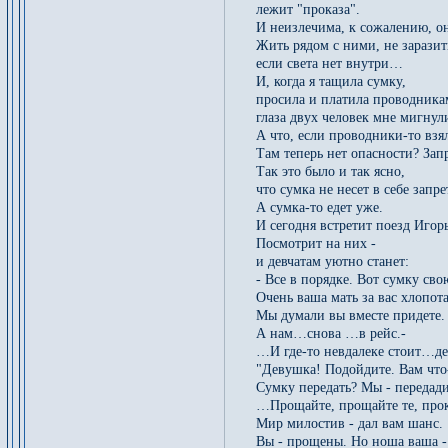
лежит "проказа".
И неизлечима, к сожалению, он
Жить рядом с ними, не зарази
если света нет внутри…
И, когда я тащила сумку,
просила и платила проводника
глаза двух человек мне мигну
А что, если проводники-то взя
Там теперь нет опасности? Зап
Так это было и так ясно,
что сумка не несет в себе зап
А сумка-то едет уже.
И сегодня встретит поезд Игор
Посмотрит на них -
и девчатам уютно станет:
- Все в порядке. Вот сумку сво
Очень ваша мать за вас хлопота
Мы думали вы вместе придете.
А нам…снова …в рейс.-
…И где-то невдалеке стоит…
"Девушка! Подойдите. Вам что
Сумку передать? Мы - передад
…Прощайте, прощайте те, про
Мир милостив - дал вам шанс.
Вы - прощены. Но ноша ваша - 