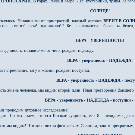
ТРОПОСАРИЙ.
В горах. Речка и озеро. Лес, кустарники, травы. За гор
СОЛНЦЕ!
твлялось. Независимо от пристрастий, каждый человек
ВЕРИТ В СОЛ
есно - светит! всем!! одинаково!!! Без зависимости - богат ты, беде
ВЕРА - УВЕРЕННОСТЬ!
раведливость, независимо от чего, рождает надежду.
ВЕРА - уверенность - НАДЕЖДА!
ает стремление, тягу к жизни, рождает поступки.
ВЕРА - уверенность - НАДЕЖДА - посту
 есть жизнь человека, мы видим второй план. План претворения Высшего
ВЕРА - уверенность - НАДЕЖДА - поступки
ами проводим духовное исследование!
идим. Но мы знаем, что его Высшае сущность, его Я - невидимо для 
о, что мы видим! Что же стоит за физическим Солнцем, таким прекрасн