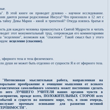
ные.
". В этой книге он проводит духовно - научное исследование.
лиях даются разные родословные Иисуса? Что произошло в 12 лет с
ть тайну Девы Марии - юной и трепетной? Откуда взялись братья и
ть для каждого человека прикоснуться к Святой Мудрости и читать
еводит этот монументальный труд, сопровождая его комментариями
а "исцеление", возможен как "спасение". Такой смысл был у этого
рядом:
исцеление (спасение).
 эфирного тела и тела физического.
 тело души не может быть отделено от сущности Я и от эфирного тела.
"Интенсивная мыслительная работа, направленная на
моральное преображение и очищение мышления от всякого
эгоистически самолюбивого элемента может постепенно сделать
из него ЛУЧШЕГО УЧИТЕЛЯ наших органов чувств в
восприятии, прежде всего, ПОЛОЖИТЕЛЬНЫХ СТОРОН всех
событий и существ во внешнем мире, что, в свою очередь,
послужит прочным основание для развития истиной
ТЕРПИМОСТИ".