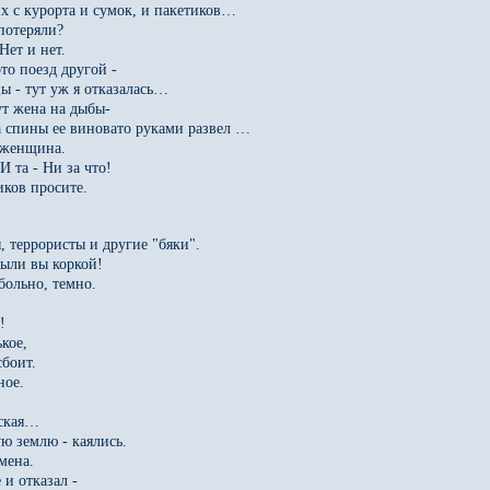
их с курорта и сумок, и пакетиков…
 потеряли?
Нет и нет.
то поезд другой -
цы - тут уж я отказалась…
ут жена на дыбы-
а спины ее виновато руками развел …
я женщина.
И та - Ни за что!
иков просите.
.
, террористы и другие "бяки".
рыли вы коркой!
больно, темно.
!
кое,
боит.
ное.
еская…
ю землю - каялись.
мена.
 и отказал -