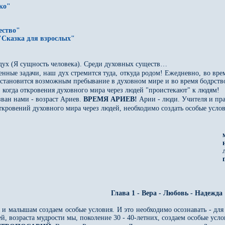
еко"
ество"
"Сказка для взрослых"
дух (Я сущность человека). Среди духовных существ…
нные задачи, наш дух стремится туда, откуда родом! Ежедневно, во вре
становится возможным пребывание в духовном мире и во время бодрств
т, когда откровения духовного мира через людей "проистекают" к людям!
азван нами - возраст Ариев.
ВРЕМЯ АРИЕВ!
Арии - люди. Учителя и пр
ткровений духовного мира через людей, необходимо создать особые услов
Глава 1 - Вера - Любовь - Надежда
 и малышам создаем особые условия. И это необходимо осознавать - для
 возраста мудрости мы, поколение 30 - 40-летних, создаем особые усл