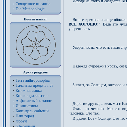
Исходя из этого и создается
АН
Священное писание
Die Methodologie...
Печати планет
Во все времена солнце обожес
ВСЕ ХОРОШО!"
Ведь это чуд
уверенность.
Уверенность, что есть такая сп
Надежда будоражит кровь, созд
Архив разделов
Terra anthroposophia
Значит, за Солнцем, которое и
Талантам предела нет
Книжная лавка
Книгоиздательство
Алфавитный каталог
Дорогие друзья, а ведь мы с В
Инициативы
Итак, вот человек. Мы его в
Календарь событий
человека. Это так.
Наш город
И далее. Вот - Солнце. Это т
Форум
GA-онлайн