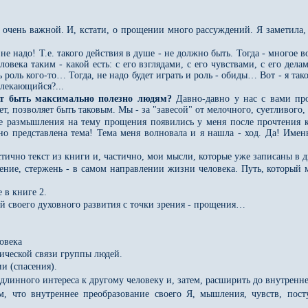
 очень важной. И, кстати, о прощении много рассуждений. Я заметила, 
не надо! Т.е. такого действия в душе - не должно быть. Тогда - многое 
ловека таким - какой есть: с его взглядами, с его чувствами, с его де
ть роль кого-то… Тогда, не надо будет играть и роль - обиды… Вот - я та
влекающийся?...
жет быть максимально полезно людям?
Давно-давно у нас с вами п
лет, позволяет быть таковым. Мы - за "завесой" от мелочного, суетливо
ые размышления на тему прощения появились у меня после прочтения
но представлена тема! Тема меня волновала и я нашла - ход. Да! Имен
стично текст из книги и, частично, мои мысли, которые уже записаны в д
ечение, стержень - в самом направлении жизни человека. Путь, которы
 в книге 2.
й своего духовного развития с точки зрения - прощения…
овека
мической связи группы людей.
и (спасения).
одлинного интереса к другому человеку и, затем, расширить до внутренн
, что внутреннее преобразование своего Я, мышления, чувств, пос