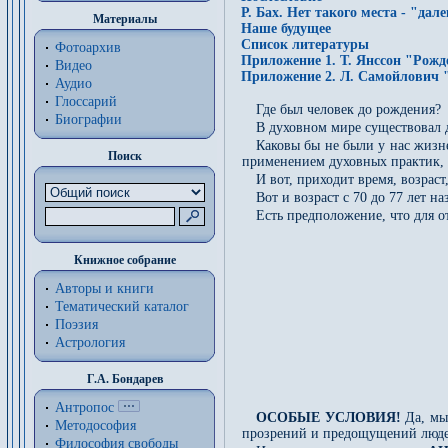
Р. Бах. Нет такого места - "дал
Материалы
Наше будущее
Список литературы
Фотоархив
Приложение 1. Т. Янссон "Рожд
Видео
Приложение 2. Л. Самойлович 
Аудио
Глоссарий
Где был человек до рождения?
Биографии
В духовном мире существовал 
Каковы бы не были у нас жизне
Поиск
применением духовных практик, 
И вот, приходит время, возрас
Вот и возраст с 70 до 77 лет н
Есть предположение, что для о
Книжное собрание
Авторы и книги
Тематический каталог
Поэзия
Астрология
Г.А. Бондарев
Антропос
ОСОБЫЕ УСЛОВИЯ!
Да, мы
Методософия
прозрений и предощущений людей,
Философия cвободы