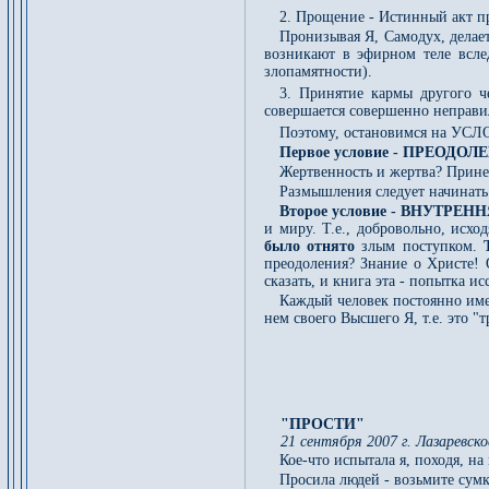
2. Прощение - Истинный акт п
Пронизывая Я, Самодух, делает
возникают в эфирном теле всле
злопамятности).
3. Принятие кармы другого ч
совершается совершенно неправи
Поэтому, остановимся на УСЛ
Первое условие - ПРЕОДОЛ
Жертвенность и жертва? Принес
Размышления следует начинать 
Второе условие - ВНУТРЕ
и миру. Т.е., добровольно, исхо
было отнято
злым поступком.
Т
преодоления? Знание о Христе! 
сказать, и книга эта - попытка 
Каждый человек постоянно име
нем своего Высшего Я, т.е. это "
"ПРОСТИ"
21 сентября 2007 г. Лазаревско
Кое-что испытала я, походя, на 
Просила людей - возьмите сум