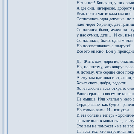
Нет и нет! Конечно, у них сам
А где они, интересно, доброту
Ведь почти час искала оказию. 
Согласилась одна девушка, но э
идет через Украину, две грани
Согласился, было, мужчина - т
у нас сумки, дети… И он, из-з
Согласилась, было, одна мила
Но посоветовалась с подругой. 
Все это опасно. Вон у проводн
Да. Жить вам, дорогие, опасно
Но, не потому, что вокруг воры
А потому, что сердце свое пок
А ему там одиноко и страшно, 
Хочет света, добра, радости
Хочет любить всех открыто оно
Ваше сердце - совсем не малень
Не мышца. Или клапан у него с
Сердце ваше, как будто - ранен
Но только вами. И - изнутри.
И эта болезнь теперь - хронич
раньше шли в монастырь, святу
Это вам не поможет - не те вре
На всех тех, кто встретился мне