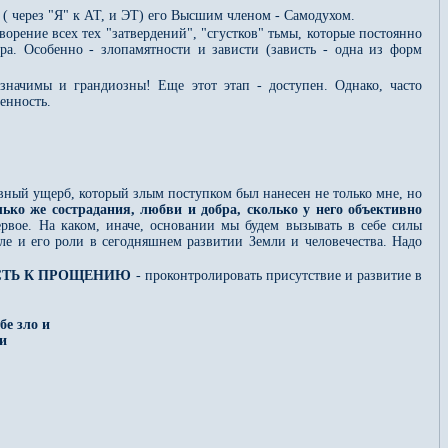
( через "Я" к АТ, и ЭТ) его Высшим членом - Самодухом.
ворение всех тех "затвердений", "сгустков" тьмы, которые постоянно
а. Особенно - злопамятности и зависти (зависть - одна из форм
значимы и грандиозны! Еще этот этап - доступен. Однако, часто
енность.
ивный ущерб, который злым поступком был нанесен не только мне, но
лько же сострадания, любви и добра, сколько у него объективно
ервое. На каком, иначе, основании мы будем вызывать в себе силы
е и его роли в сегодняшнем развитии Земли и человечества. Надо
СТЬ К ПРОЩЕНИЮ
- проконтролировать присутствие и развитие в
бе зло и
и