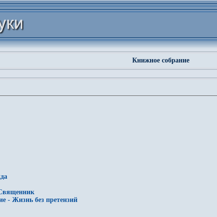
Книжное собрание
жда
- Священник
ие - Жизнь без претензий