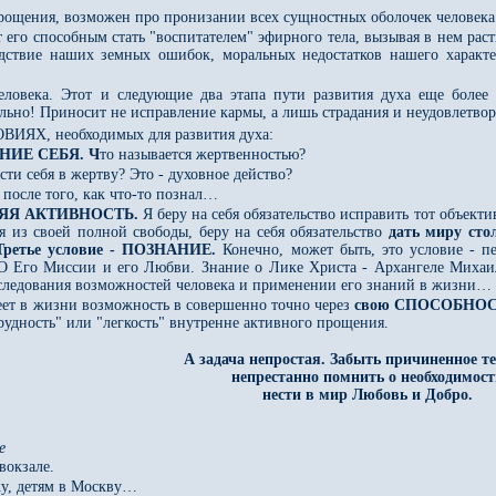
рощения, возможен про пронизании всех сущностных оболочек человека 
 его способным стать "воспитателем" эфирного тела, вызывая в нем раст
дствие наших земных ошибок, моральных недостатков нашего характер
еловека. Этот и следующие два этапа пути развития духа еще более 
льно! Приносит не исправление кармы, а лишь страдания и неудовлетвор
ОВИЯХ, необходимых для развития духа:
ЕНИЕ СЕБЯ. Ч
то называется жертвенностью?
ти себя в жертву? Это - духовное действо?
после того, как что-то познал…
ННЯЯ АКТИВНОСТЬ.
Я беру на себя обязательство исправить тот объект
дя из своей полной свободы, беру на себя обязательство
дать миру сто
ретье условие - ПОЗНАНИЕ.
Конечно, может быть, это условие - п
О Его Миссии и его Любви. Знание о Лике Христа - Архангеле Михаил
исследования возможностей человека и применении его знаний в жизни…
ет в жизни возможность в совершенно точно через
свою СПОСОБНО
трудность" или "легкость" внутренне активного прощения.
А задача непростая. Забыть причиненное те
непрестанно помнить о необходимост
нести в мир Любовь и Добро.
е
вокзале.
ку, детям в Москву…