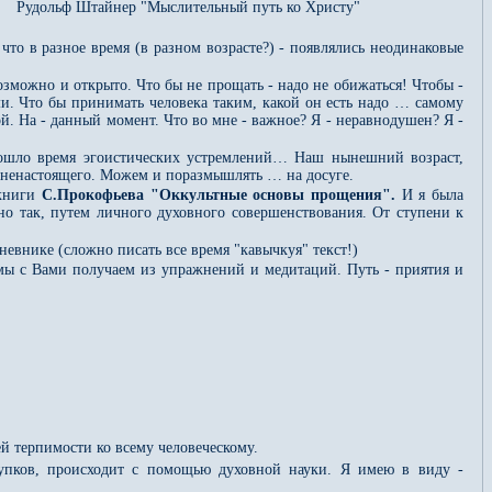
Рудольф Штайнер "Мыслительный путь ко Христу"
что в разное время (в разном возрасте?) - появлялись неодинаковые
возможно и открыто. Что бы не прощать - надо не обижаться! Чтобы -
лами. Что бы принимать человека таким, какой он есть надо … самому
кой. На - данный момент. Что во мне - важное? Я - неравнодушен? Я -
рошло время эгоистических устремлений… Наш нынешний возраст,
го, ненастоящего. Можем и поразмышлять … на досуге.
 книги
С.Прокофьева "Оккультные основы прощения".
И я была
но так, путем личного духовного совершенствования. От ступени к
невнике (сложно писать все время "кавычкуя" текст!)
й мы с Вами получаем из упражнений и медитаций. Путь - приятия и
ей терпимости ко всему человеческому.
тупков, происходит с помощью духовной науки. Я имею в виду -