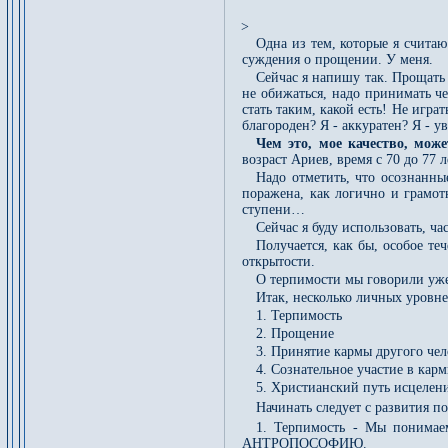
>
Одна из тем, которые я считаю
суждения о прощении. У меня.
Сейчас я напишу так. Прощать 
не обижаться, надо принимать че
стать таким, какой есть! Не игра
благороден? Я - аккуратен? Я - у
Чем это, мое качество, мо
возраст Ариев, время с 70 до 77 
Надо отметить, что осознанн
поражена, как логично и грамот
ступени…
Сейчас я буду использовать, ча
Получается, как бы, особое т
открытости.
О терпимости мы говорили уже
Итак, несколько личных уровне
1. Терпимость
2. Прощение
3. Принятие кармы другого чел
4. Сознательное участие в кар
5. Христианский путь исцелени
Начинать следует с развития п
1. Терпимость - Мы понимаем
АНТРОПОСОФИЮ.