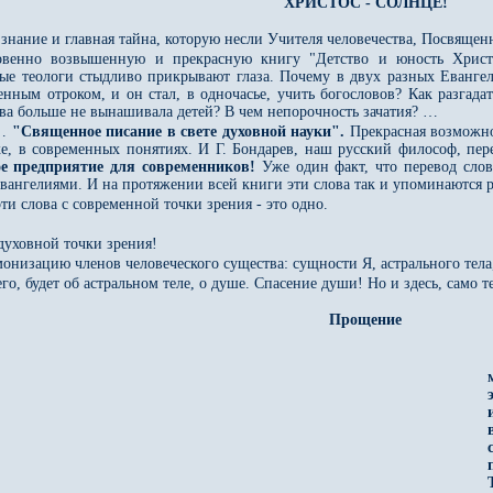
ХРИСТОС - СОЛНЦЕ!
 знание и главная тайна, которую несли Учителя человечества, Посвящен
венно возвышенную и прекрасную книгу "Детство и юность Христа
рые теологи стыдливо прикрывают глаза. Почему в двух разных Еванге
ным отроком, и он стал, в одночасье, учить богословов? Как разгада
ева больше не вынашивала детей? В чем непорочность зачатия? …
ю…
"Священное писание в свете духовной науки".
Прекрасная возможнос
е, в современных понятиях. И Г. Бондарев, наш русский философ, пер
ое предприятие для современников!
Уже один факт, что перевод слов
Евангелиями. И на протяжении всей книги эти слова так и упоминаются 
ти слова с современной точки зрения - это одно.
 духовной точки зрения!
низацию членов человеческого существа: сущности Я, астрального тела,
сего, будет об астральном теле, о душе. Спасение души! Но и здесь, само
Прощение