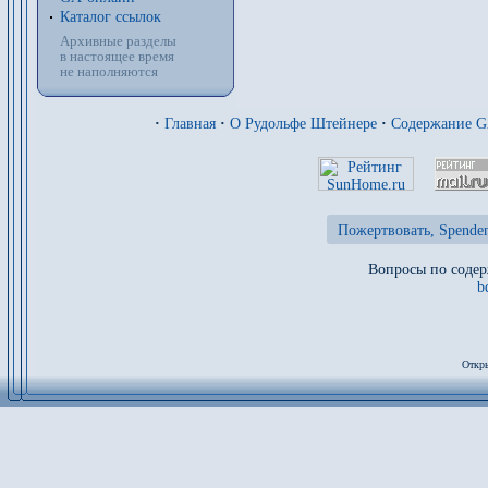
Каталог ссылок
Архивные разделы
в настоящее время
не наполняются
·
Главная
·
О Рудольфе Штейнере
·
Содержание 
Пожертвовать, Spenden
Вопросы по содер
b
Откры