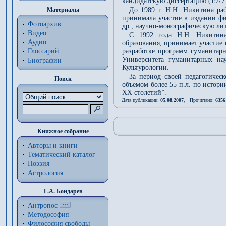
кандидатскую диссертацию (1977 г
Материалы
До 1989 г. Н.Н. Никитина раб
принимала участие в издании фи
Фотоархив
др., научно-монографическую ли
Видео
С 1992 года Н.Н. Никитина
Аудио
образования, принимает участие 
Глоссарий
разработке программ гуманитар
Университета гуманитарных на
Биографии
Культурологии.
За период своей педагогичес
Поиск
объемом более 55 п.л. по истор
ХХ столетий”.
Дата публикации:
05.08.2007
, Прочитано:
6356
Книжное собрание
Авторы и книги
Тематический каталог
Поэзия
Астрология
Г.А. Бондарев
Антропос
Методософия
Философия cвободы