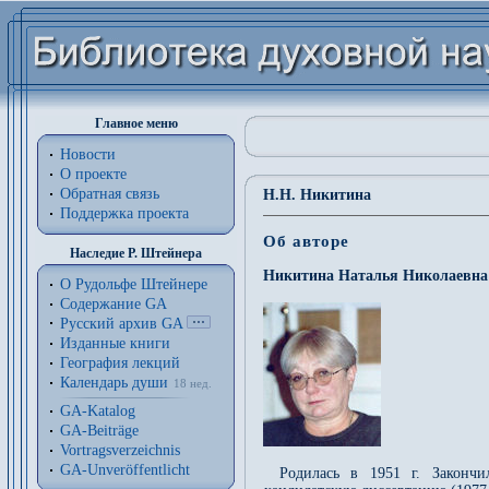
Главное меню
Новости
О проекте
Обратная связь
Н.Н. Никитина
Поддержка проекта
Об авторе
Наследие Р. Штейнера
Никитина Наталья Николаевна
О Рудольфе Штейнере
Содержание GA
Русский архив GA
Изданные книги
География лекций
Календарь души
18 нед.
GA-Katalog
GA-Beiträge
Vortragsverzeichnis
GA-Unveröffentlicht
Родилась в 1951 г. Законч