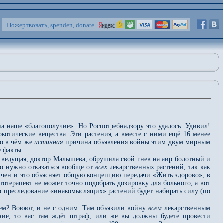
Пожертвовать, spenden, donate
а наше «благополучие». Но Роспотребнадзору это удалось. Удивил!
отические вещества. Эти растения, а вместе с ними ещё 16 менее
Но в чём же
истинная
причина объявления войны этим двум мирным
 факты.
, ведущая, доктор Малышева, обрушила свой гнев на аир болотный и
то нужно отказаться вообще от
всех
лекарственных растений, так как
пичен и это объясняет общую концепцию передачи «Жить здорово», в
отерапевт не может точно подобрать дозировку для больного, а вот
то преследование «инакомыслящих» растений будет набирать силу (по
нием? Воюют, и не с одним. Там объявили войну
всем
лекарственным
ение, то вас там ждёт штраф, или же вы должны будете провести