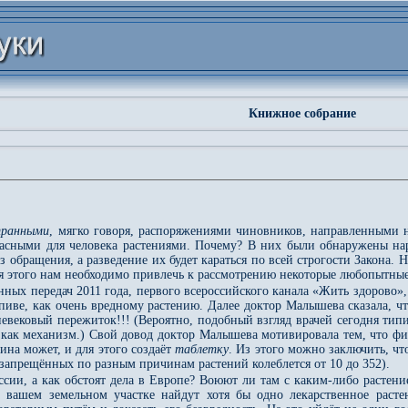
Книжное собрание
транными
, мягко говоря, распоряжениями чиновников, направленными н
сными для человека растениями. Почему? В них были обнаружены нарк
 обращения, а разведение их будет караться по всей строгости Закона. 
 этого нам необходимо привлечь к рассмотрению некоторые любопытные
нных передач 2011 года, первого всероссийского канала «Жить здорово»
апиве, как очень вредному растению. Далее доктор Малышева сказала, ч
невековый пережиток!!! (Вероятно, подобный взгляд врачей сегодня ти
 как механизм.) Свой довод доктор Малышева мотивировала тем, что фит
на может, и для этого создаёт
таблетку
. Из этого можно заключить, ч
запрещённых по разным причинам растений колеблется от 10 до 352).
оссии, а как обстоят дела в Европе? Воюют ли там с каким-либо расте
а вашем земельном участке найдут хотя бы одно лекарственное раст