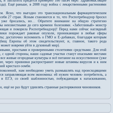
од, и заплатить придётся примерно 180 тысяч евро. Здравомыслящие
ода). Ещё раньше, в 2008 году война с лекарственными растениями
им. Ясно, что выгодно это транснациональным фармацевтическим
бя 27 стран. Ясным становится и то, что Роспотребнадзор бросил
, уже бросались, но… Обратите внимание на общую стратегию
бы неизвестными до сего времени болезнями. «Заботливый» монстр
яющая и покорила Роспотребнадзор)! Перед нами сейчас наглядный
номики порождает раковые опухоли, проникающие в любые сферы
нты; достаточно вспомнить о ГМО и Е-добавках, благодаря которым
дбищ Европы об этом свидетельствуют, и, главное, такого рода
е может вовремя уйти в духовный мир).
 живыми, простыми и проверенными столетиями средствами. Для этой
о, с одной стороны, наши садовые участки станут опасными местами
все живые огородные культуры и всё питание на искусственное (уже
ее, через прививки распространит новые штаммы вирусов и к ним
чий кристалл-зомби.
 поколений, нам необходимо уметь размышлять над происходящими
ся заправляющая всем экономика: ей нужен человек- потребитель, а
я в ЕГЭ, со своей шаблонностью, побуждающая к натаскиванию,
 ещё не раз будут удивлять странные распоряжения чиновников.