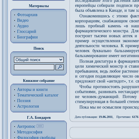
исследование этого растения лаб
европейцы собирали подписи про
Материалы
была объявлена в Канаде, и там 
Фотоархив
Ознакомившись с этими факт
Видео
корпорациям, снабжающим своими
Аудио
лишь пробный камень «в наш 
фармацевтического монстра. Для
Глоссарий
построит тысячи новых аптек и 
Биографии
пример осуществления экономи
деятельности человека. К приме
Поиск
человек буквально бальзамируе
бальзамирование имеет негативны
Полная диктатура в фармацевт
цели химический монстр и ставит
пребывания, ведь любое растение
и сегодня подавляющее число о
Книжное собрание
предложит свой «антидот», т.е. 
Чтобы противостоять разруши
Авторы и книги
событиями, развивать нестандар
Тематический каталог
не человек-думающий. Потому 
Поэзия
стимулирующая в большей степени
Астрология
Пока мы не осмыслим происход
Дата публикации:
19.06.2011
, Прочитано:
6176
Г.А. Бондарев
Антропос
Методософия
Философия cвободы