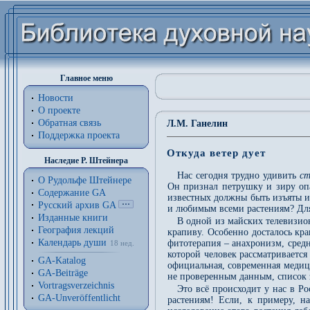
Главное меню
Новости
О проекте
Обратная связь
Л.М. Ганелин
Поддержка проекта
Откуда ветер дует
Наследие Р. Штейнера
Нас сегодня трудно удивить
с
О Рудольфе Штейнере
Он признал петрушку и зиру опа
Содержание GA
известных должны быть изъяты из
Русский архив GA
и любимым всеми растениям? Для
Изданные книги
В одной из майских телевизио
География лекций
крапиву. Особенно досталось кр
Календарь души
фитотерапия – анахронизм, сред
18 нед.
которой человек рассматривается
GA-Katalog
официальная, современная медици
GA-Beiträge
не проверенным данным, список 
Vortragsverzeichnis
Это всё происходит у нас в Р
GA-Unveröffentlicht
растениям! Если, к примеру, н