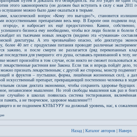
ораторным путём и доказать его безвредность. На это уйдёт не один г
тив этого законопроекта (он должен был вступить в силу с мая 2011 г
за ослушание можно было даже оказаться в тюрьме.
ами, классический вопрос «Кому это выгодно?», становится излишн
 искусственными препаратами весь мир. В Европе они подмяли под се
огород», и набросает их ещё предостаточно. Камни, собственно
 успешного бизнеса ему необходимо, чтобы все люди болели и болели 
снабдит их тысячами новых лекарств (видимо эта «гуманная» составл
ческой диктатуры. А это чрезвычайно опасно, ибо диктатура эко
ру, более 40 лет с продуктами питания проводят различные экспериме
тся заживо, и после смерти не разлагается (ряд перекопанных кла
е последствия для умершего: его душа, оставаясь привязанной к телу, н
ике может произойти в том случае, если никто не сможет пользоваться
 лекарственные растения вне Закона. Если так и впредь пойдёт дело, т
 можно признать лекарственным; с другой же стороны, монстр подменит 
вощей и фруктов – пустышки, форма, лишённая жизненных сил), а дал
свой искусственный препарат, превращающий постепенно человека в ходя
тельным силам диктата экономики, чтобы сохранить здоровье будущих
тное, независимое мышление. Но этой свободы мышления как раз и боит
не случайно в школах появилась система тестирования, включённа
 память, а не творческое, здоровое мышление!!!
ящего и не поднимем КУЛЬТУРУ на должный уровень, нас, к сожалению,
раз
Назад
|
Каталог авторов
|
Наверх