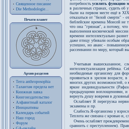
потребность
усилить функцию м
Священное писание
в различных странах, судить об 
Die Methodologie...
были на первом месте ещё в XIX 
отказаться от "белой смерти" - 
Печати планет
библейские времена Моисей не тр
что она "грязная", а потому, чт
выполнения космической миссии -
времени интеллектуально развит 
даже птицу убивали особым образ
успешно, но аванс - повышенную 
рассеивании по миру, который в
Учитывая вышесказанное, сл
интеллектуализация ребёнка. С
необходимые организму для форм
Архив разделов
проявиться в зрелом возрасте, 
Terra anthroposophia
многих других возможностей, о к
Талантам предела нет
яркие индивидуальности (Рафа
предыдущими воплощениями, и вы
Книжная лавка
вернуть душу вовремя в духовны
Книгоиздательство
Ослабляет Я перегрузка нерв
Алфавитный каталог
экзамены и пр.
Инициативы
Слабость Я-организма у взросло
Календарь событий
Теплота же связана с кровью и, 
Наш город
Очень ослабляет преждевременн
Форум
сравнить с преступлением). Пра
GA-онлайн