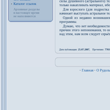
силы душевного (астрального) те
Каталог ссылок
только накапливать материал, и
Архивные разделы
Для взрослого (для подростка
в настоящее время
начинает выступать астральное т
не наполняются
Одной из недавно возникших
программы.
Думаю, что нет необходимости
причин этого непонимания, то он
над этим, нам всем следует серь
Дата публикации:
25.07.2007
, Прочитано:
7703
·
Главная
·
О Рудол