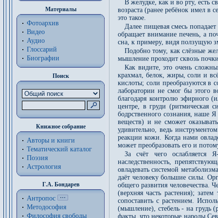
В желудке, как и во рту, есть 
Материалы
возраста (ранее ребёнок имел в 
это такое.
Фотоархив
Далее пищевая смесь попадает
Видео
обращает внимание печень, а по
Аудио
сна, к примеру, видя ползущую з
Глоссарий
Подобно тому, как слёзные же
Биографии
мышление проходит сквозь почки)
Как видите, это очень сложны
крахмал, белок, жиры, соли и вс
Поиск
кислоты; соли преобразуются в с
лаборатории не смог бы этого в
благодаря контролю эфирного (и
центре, в груди (ритмическая с
бодрственного сознания, наше Я 
веществ) и не сможет оказывать
Книжное собрание
удивительно, ведь инструментом
реакции кожи. Когда нами овладе
Авторы и книги
может преобразовать его и потому
Тематический каталог
За счёт чего ослабляется Я
Поэзия
наследственность, препятствую
Астрология
овладевать системой метаболизма.
даёт человеку большие силы. Орг
Г.А. Бондарев
общего развития человечества. Ч
(верхняя часть растения); затем
Антропос
сопоставить с растением. Исполь
Методософия
(мышление), стебель - на грудь 
Философия cвободы
факты, что некоторые народы Сев