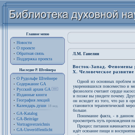
Главное меню
Новости
О проекте
Обратная связь
Л.М. Ганелин
Поддержка проекта
Восток-Запад. Феномены 
Наследие Р. Штейнера
X. Человеческое развитие
О Рудольфе Штейнере
Одной из основных проблем н
Содержание GA
укоренившихся повсеместно и ме
Русский архив GA
физиологи считают сердце насосо
Изданные книги
и позже вы увидите почему. Друг
География лекций
он исходит из того, что раз в о
Календарь души
становится терапевтической меро
18 нед.
больше.
GA-Katalog
Понимание факта, - в данном 
GA-Beiträge
просмотреть путь прохождения пи
Vortragsverzeichnis
Процесс питания начинается в
GA-Unveröffentlicht
идёт осязание пищи и восприяти