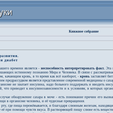
Книжное собрание
развития.
 и диабет
ашего времени является -
неспособность интерпретировать факт.
Эта 
шающих истинному познанию Мира и Человека. В связи с рассматриваем
м, качающим кровь, в то время как всё наоборот, -
кровь
заставляет бит
им предрассудком является представление современной медицины о сахар
рганизме не хватает инсулина, надо больного поддержать и вводить инсу
й, что приводит к инсулинозависимости и к условиям, в которых органи
случае обнаружение сахара в моче - есть понимание причин его вызва
щи в организме человека, и её чудесные превращения.
о рту, где пища пережёвывается, и благодаря слюнным железам, находящ
е её при помощи чувств вкуса. В растворяющей пищу слюне есть вещест