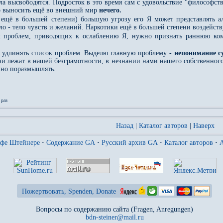
ла высвободятся. Подросток в это время сам с удовольствие "философств
бо выносить ещё во внешний мир
нечего.
 ещё в большей степени) большую угрозу его Я может представлять ал
ело - тело чувств и желаний. Наркотики ещё в большей степени воздейств
 проблем, приводящих к ослаблению Я, нужно признать раннюю ком
 удлинять список проблем. Выделю главную проблему -
непонимание с
и лежат в нашей безграмотности, в незнании нами нашего собственного 
ёзно поразмышлять.
раз
Назад
|
Каталог авторов
|
Наверх
ьфе Штейнере
·
Содержание GA
·
Русский архив GA
·
Каталог авторов
·
A
Пожертвовать, Spenden, Donate
Вопросы по содержанию сайта (Fragen, Anregungen)
bdn-steiner@mail.ru