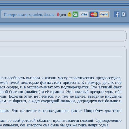
Пожертвовать, spenden, donate
неспособность вызвала к жизни массу теоретических предрассудков,
ой темой некоторые факты стоит привести. К примеру, до сих пор
ься сердце, и в экспериментах это подтверждается. Это важный факт
ной болезни (диабете) и её терапии. Это опасный предрассудок, ибо
лин. Болезнь этим не лечится, но, тем не менее, введение инсулина
зм не борется, а ждёт очередной подачки, деградируя всё больше и
вших. Что же лежит в основе данного факта? Попробуем для этого
имся во всей ротовой области, пропитывается слюной. Одновременно
во
птиалин
, без которого она была бы для желудка непригодна.