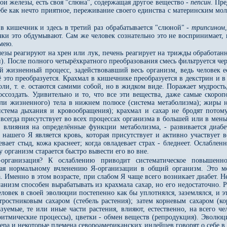
свои железы, есть своя "слюна", содержащая другое вещество -
пепсин
. Пре
себе как нечто приятное, переживание своего единства с материнским мол
 в кишечник и здесь в третий раз обрабатывается "слюной" -
трипсином
чки это обдумывают. Сам же человек сознательно это не воспринимает,
мею.
лезы реагируют на хрен или лук, печень реагирует на трижды обработан
. После полного четырёхкратного преобразования смесь фильтруется чер
й жизненный процесс, задействовавший весь организм, ведь человек 
ё это преобразуется. Крахмал в кишечнике преобразуется в декстрин и в
оли, т. е. остаются самими собой, но в жидком виде. Поражает мудрост
оссоздать. Удивительно и то, что все эти вещества, даже самые скоро
ли жизненного) тела в нижнем полюсе (система метаболизма); жиры не
истема дыхания и кровообращения); крахмал и сахар не бродят потом
всегда присутствует во всех процессах организма в большей или в мень
 влияния на определённые функции метаболизма, - развивается диабет
 нашего Я является кровь, которая присутствует и активно участвует
вает стыд, кожа краснеет; когда овладевает страх - бледнеет. Ослабле
 организм старается быстро вывести его во вне.
-организация? К ослаблению приводит систематическое повышенно
щая нормальному вчленению Я-организации в общий организм. Это мож
 Именно в этом возрасте, при слабом Я чаще всего возникает диабет. Не 
анизм способен вырабатывать из крахмала сахар, но его недостаточно. Р
еловек в своей эволюции постепенно как бы уплотнялся, заземлялся, и э
 тростниковым сахаром (стебель растения); затем корневым сахаром (ко
зуемые, те или иные части растения, влияют, естественно, на всего че
(ритмические процессы), цветки - обмен веществ (репродукция). Эволю
ера и некоторые племена севороамериканских индейцев говорят о себе в 