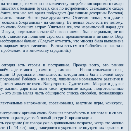
на это шире, то можно по количеству потребления корневого сахара
Я" пишется с большой буквы), они по потреблению свекольного сахара
 факте, что нас всё время побуждают (различные доктрины Востока)
ыслить - тоже. Но это уже другая тема. Отметим только, что даже в
т ослабить Я-организм - на свинину. Её нельзя было есть не потому,
вало очень больших затрат. Учитывая же, что израильский народ для
 Иисуса, подготавливаемое 42 поколениями - был специально, не по
я), становится понятной строгость, предъявленная к питанию. Ведь
необходимый баланс. (Следует отметить, что миссия была выполнена
м народам через смешение. В этом весь смысл библейского наказа о
 проблемам, и к множеству страданий.)
 сегодня есть угрозы и пострашнее. Прежде всего, это ранняя
 своём чаде самого…, самого…, самого… . И они отвлекают силы,
ции. В результате, гениальность, которая могла бы в полной мере
ье подорвано! Ребёнок - инвалид, лишённый нормального развития и
, ответ может не очень Вас устроить. Судите сами. Моцарт и другие
ину жизни, даря нам всем свои душевные плоды, подготовленные
 - это лишь малая часть обширного списка способов, позволяющих
лектуальные напряжения, соревнования, азартные игры, конкурсы,
 внутренних органов очень большая потребность в теплоте и в силах.
временно расходуется базовый ресурс Я-организации.
ить суждение (не говоря уже о дошкольном возрасте, когда это можно
ти (12-14 лет), когда завершится укрепление внутренних органов и