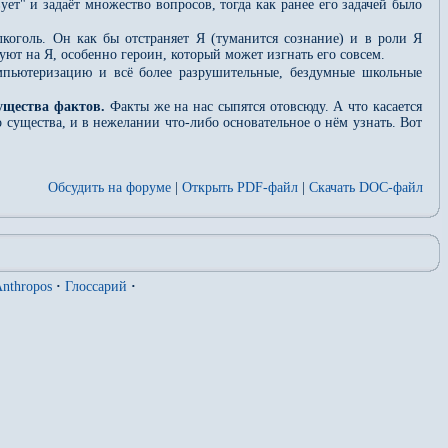
ует" и задаёт множество вопросов, тогда как ранее его задачей было
коголь. Он как бы отстраняет Я (туманится сознание) и в роли Я
уют на Я, особенно героин, который может изгнать его совсем.
пьютеризацию и всё более разрушительные, бездумные школьные
ущества фактов.
Факты же на нас сыпятся отовсюду. А что касается
существа, и в нежелании что-либо основательное о нём узнать. Вот
Обсудить на форуме
|
Открыть PDF-файл
|
Скачать DOC-файл
nthropos
·
Глоссарий
·