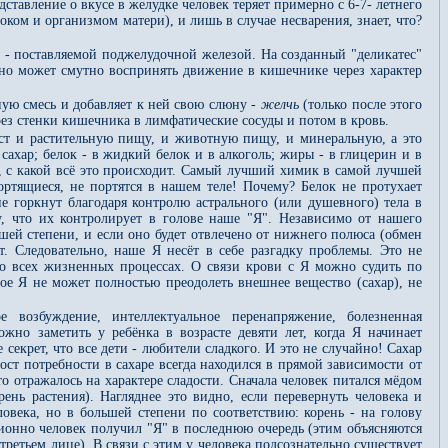
дставление о вкусе в желудке человек теряет примерно с 6-7- летнего
оком и организмом матери), и лишь в случае несварения, знает, что?
, - поставляемой поджелудочной железой. На созданный "деликатес"
 но может смутно воспринять движение в кишечнике через характер
ную смесь и добавляет к ней свою слюну -
желчь
(только после этого
ез стенки кишечника в лимфатические сосуды и потом в кровь.
ест и растительную пищу, и животную пищу, и минеральную, а это
 сахар; белок - в жидкий белок и в алкоголь; жиры - в глицерин и в
ь, с какой всё это происходит. Самый лучший химик в самой лучшей
портящиеся, не портятся в нашем теле! Почему? Белок не протухает
 горкнут благодаря контролю астрального (или душевного) тела в
у, что их контролирует в голове наше "Я". Независимо от нашего
шей степени, и если оно будет отвлечено от нижнего полюса (обмен
. Следовательно, наше Я несёт в себе разгадку проблемы. Это не
 во всех жизненных процессах. О связи крови с Я можно судить по
нное Я не может полностью преодолеть внешнее вещество (сахар), не
е возбуждение, интеллектуальное перенапряжение, болезненная
но заметить у ребёнка в возрасте девяти лет, когда Я начинает
секрет, что все дети - любители сладкого. И это не случайно! Сахар
ост потребности в сахаре всегда находился в прямой зависимости от
то отражалось на характере сладости. Сначала человек питался мёдом
рень растения). Нагляднее это видно, если перевернуть человека и
ловека, но в большей степени по соответствию: корень - на голову
ционно человек получил "Я" в последнюю очередь (этим объясняются
третьем лице). В связи с этим у человека подсознательно существует