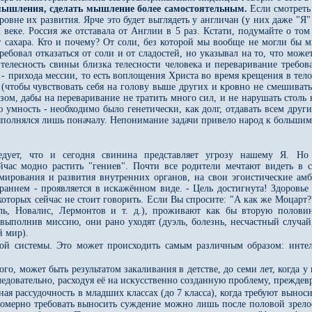
ышления, сделать мышление более самостоятельным.
Если смотреть 
уровне их развития. Ярче это будет выглядеть у англичан (у них даже "
веке. Россия же отставала от Англии в 5 раз. Кстати, подумайте о том
от сахара. Кто и почему? От соли, без которой мы вообще не могли бы м
ебовал отказаться от соли и от сладостей, но указывал на то, что може
о телесность свиньи близка телесности человека и переваривание требо
 прихода мессии, то есть воплощения Христа во время крещения в тело
(чтобы чувствовать себя на голову выше других и кровно не смешиватьс
ом, дабы на переваривание не тратить много сил, и не нарушать столь 
умность - необходимо было генетически, как долг, отдавать всем други
ыполнялся лишь поначалу. Непонимание задачи привело народ к большим
едует, что и сегодня свинина представляет угрозу нашему Я. Но
ейчас модно растить "гениев". Почти все родители мечтают видеть в
ирования и развития внутренних органов, на свои эгоистические амби
в раннем - проявляется в искажённом виде. - Цель достигнута! Здоров
оторых сейчас не стоит говорить. Если Вы спросите: "А как же Моцарт?"
эль, Новалис, Лермонтов и т. д.), проживают как бы вторую полов
полнив миссию, они рано уходят (дуэль, болезнь, несчастный случай,
й мир).
ной системы. Это может происходить самым различным образом: интел
го, может быть результатом закаливания в детстве, до семи лет, когда у
следовательно, расходуя её на искусственно созданную проблему, прежде
ая рассудочность в младших классах (до 7 класса), когда требуют вынос
вомерно требовать выносить суждение можно лишь после половой зрелос