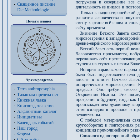
погружена в созерцание все с
Священное писание
длительность ее циклов и повтор
Die Methodologie...
Только западно-европейский 
развития человечества и ощутит
Печати планет
смену картине всё снова и снов
счёту временем.
Значение Ветхого Завета сост
мировоззрения к западноевропей
древне-еврейского мировоззрения
Ветхий Завет есть первый вели
Человечество просыпается, побу
переживать себя претерпевающ
ступени на ступень к неким Бож
История израильского народа 
было быть подготовлено тело д
вносит в книги Ветхого Завет
Архив разделов
исторического мировоззрения. 
Terra anthroposophia
пределах. Оно требует, своег
Откровения Иоанна. Это послед
Талантам предела нет
прозрения в будущее, тогда как 
Книжная лавка
происхождением духовному взору
Книгоиздательство
этим взглядом в прошлое и про
Алфавитный каталог
человечества.
Инициативы
С победой материализма связ
Календарь событий
кругооборотах и повторениях ра
Наш город
концепция прямолинейного разви
Форум
Сложился односторонний образ
GA-онлайн