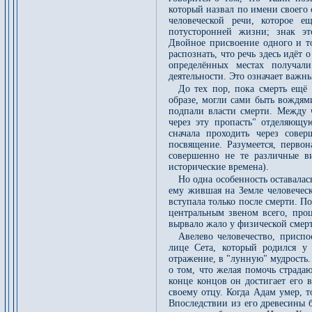
который назвал по имени своего 
человеческой речи, которое е
потусторонней жизни; знак это
Двойное присвоение одного и то
распознать, что речь здесь идёт
определённых местах получал
деятельности. Это означает важны
До тех пор, пока смерть ещё 
образе, могли сами быть вождями
подпали власти смерти. Между ч
через эту пропасть" отделяющу
сначала проходить через сове
посвящение. Разумеется, перво
совершенно не те различные в
исторические времена).
Но одна особенность оставала
ему жившая на Земле человеческ
вступала только после смерти. П
центральным звеном всего, проц
вырвало жало у физической смер
Авелево человечество, присп
лице Сета, который родился у
отражение, в "лунную" мудрость. 
о том, что желая помочь страда
конце концов он достигает его 
своему отцу. Когда Адам умер, 
Впоследствии из его древесины б