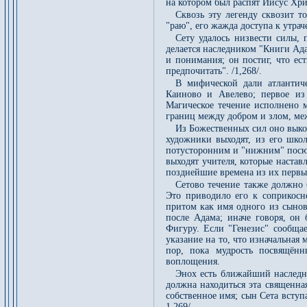
на котором был распят Иисус Хри
Сквозь эту легенду сквозит т
"раю", его жажда доступа к утра
Сету удалось низвести силы, 
делается наследником "Книги Ада
и понимания; он постиг, что ес
предпочитать". /1,268/.
В мифической дали атлантиче
Каиново и Авелево; первое из 
Магическое течение исполнено м
границ между добром и злом, ме
Из Божественных сил оно выков
художники выходят, из его школ
потусторонним и "нижним" посюст
выходят учителя, которые настав
позднейшие времена из их первых
Сетово течение также должно 
Это приводило его к соприкосн
притом как имя одного из сынов
после Адама; иначе говоря, он 
Фигуру. Если "Генезис" сообщае
указание на то, что изначальная
пор, пока мудрость посвящённ
воплощения.
Энох есть ближайший наследни
должна находиться эта священная
собственное имя; сын Сета вступ
1,269/.