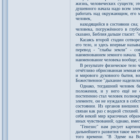
жизнь, человеческих существ; э
душевного начала надо всем эле
работать над окружающим, его м
человек,
находящийся в состоянии сна;
человека, погружённого в глуб
сказано, Библия дальше гласит: 
Касаясь второй стадии сотворе
его тело, и здесь впервые назыв
перевод - "глыбы земли" - со
наименованием земного начала. Т
наименование человека вообще; о
В результате физическое тело 
отчётливо обрисованная земная 
и мирового духовного бытия, во
Божественное "дыхание наделило
Однако, тогдашний человек б
положения, и у него ещё не о
постепенно стал человек полнок
элементе, он не нуждался в соб
состоянии. Из органов внешних 
связан как раз с водной стихией.
себя некий мир красочных обра
иных чувствований; однако, вмест
"Генезис" нам рисует картин
дальнейшего развития такое мест
того времени. "В Эдеме на Во