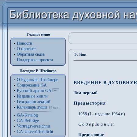
Главное меню
Новости
О проекте
Обратная связь
Э. Бок
Поддержка проекта
Наследие Р. Штейнера
О Рудольфе Штейнере
ВВЕДЕНИЕ В ДУХОВНУ
Содержание GA
Русский архив GA
Том первый
Изданные книги
География лекций
Предыстория
Календарь души
18 нед.
1958 (I - издание 1934 г.)
GA-Katalog
GA-Beiträge
С о д е р ж а н и е:
Vortragsverzeichnis
GA-Unveröffentlicht
Предисловие