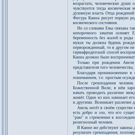
возрастать; человеческие души
чувствуется тогда космическая
духовную власть Отца рождений
Фигура Каина рисует первую ро
космического состояния.
Но со словами Евы связана так
непорочного зачатия осеняет 
беременность без жалоб и роды б
муках ты должна будешь рождат
перворожденный, то в другом он
гермафродитский способ воспрои
Каина должно было воспринимать
Только при рождении Авеля 
представителя того человечества
Благодаря проникновению в 
пониманием, т.е. простым осужде
После грехопадения человек
Божественной Воли; в нём зарож
начать проводить различие меж
живёт. Один из них начинает его
и другими. Возникает различие д
Авель несёт в своём существе 
есть добро и зло, что его суще
"раю" и стремление к воссоедин
религиозный человек.
В Каине же действуют законы д
результате грехопадения; поэтом