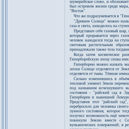
шумерийское слово, и обозначает
был островом жизни среди мира,
"Восток".
Что же подразумевается в "Ген
"Древнее Солнце" можно назва
газа и света, находилось на ступе
Представьте себе газовый шар
который прорывается через газ
человек находился тогда на сту
световым растительным образо
принадлежали также тела тогдаш
Когда затем космическое ра
Гиперборейскую эпоху снова имел
Гиперборею можно назвать ма
эпохи Солнце отделяется от Зем
отделяется от тьмы. Тёмная земна
Сильно изменившись в объёме
тепловой элемент Земли перемеща
под названием исчезнувшего ма
состояния - "райский сад в Эд
Гипербореи и нынешней Лемури
Представив этот "райский сад"
перебросило для человека своег
лунного состояния, которое то
получил возможность ещё некото
покинули Землю вместе с Со
вулканических извержений; в р