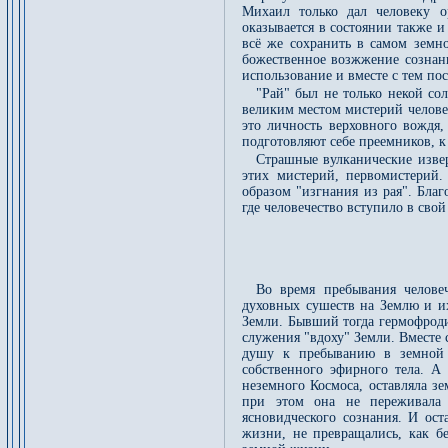
Михаил только дал человеку о
оказывается в состоянии также и
всё же сохранить в самом земн
божественное возжжение сознани
использование и вместе с тем по
"Рай" был не только некой со
великим местом мистерий челове
это личность верховного вождя
подготовляют себе преемников, к
Страшные вулканические изве
этих мистерий, первомистерий.
образом "изгнания из рая". Благ
где человечество вступило в сво
Во время пребывания челове
духовных сушеств на Землю и их
Земли. Бывший тогда гермофродит
служения "вдоху" Земли. Вместе
душу к пребыванию в земной о
собственного эфирного тела. А 
неземного Космоса, оставляла зе
при этом она не переживала 
ясновидческого сознания. И ос
жизни, не превращались, как б