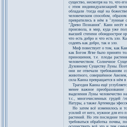
существо, несмотря на то, что ег
с этим индивидуализацией чело
обладали /тогда ещё на божеств
человеческим способом, образом
превратились в нём в "лунные с
"Древо Познания". Каин несёт в
произвола, в мир, куда уже полу
высшей степени обоюдоострое ор
что есть добро и что есть зло. К
содеять как добро, так и зло.
Миф повествует о том, как Ка
как Богом Ягве было принято то
приношения, т.е. плоды растен
человечеством. Солнечное Сущ
Духовному Существу Луны. Поэт
они не отвечали требованиям с
животного, совершённое Авелем, 
сила Каина превращается в нём в
Трагедия Каина ещё углубляет
менее важное преобразование 
выделения Луны человечество на
т.с., многочисленных грудей 
Натуры, а также Артемиды эфесск
Но затем всё изменилось и т
усилий от него, нужное для его 
растений. Но эти последние тепе
требоваться обработка почвы, п
осуществить всё это и тем самы