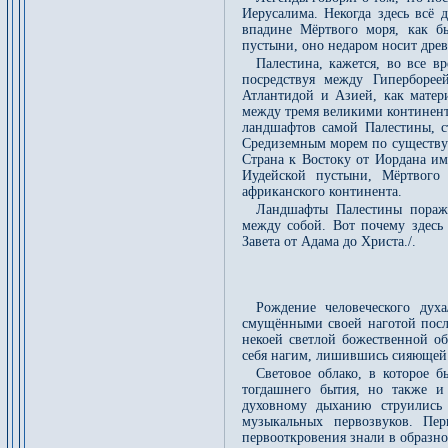
Иерусалима. Некогда здесь всё 
впадине Мёртвого моря, как б
пустыни, оно недаром носит древ
Палестина, кажется, во все в
посредствуя между Гиперборе
Атлантидой и Азией, как матер
между тремя великими континент
ландшафтов самой Палестины, с
Средиземным морем по существу о
Страна к Востоку от Иордана им
Иудейской пустыни, Мёртвого
африканского континента.
Ландшафты Палестины поража
между собой. Вот почему здесь
Завета от Адама до Христа./.
Рождение человеческого дух
смущёнными своей наготой после
некоей светлой божественной об
себя нагим, лишившись сияющей а
Световое облако, в которое б
тогдашнего бытия, но также и
духовному дыханию струились 
музыкальных первозвуков. Пер
первооткровения знали в образно