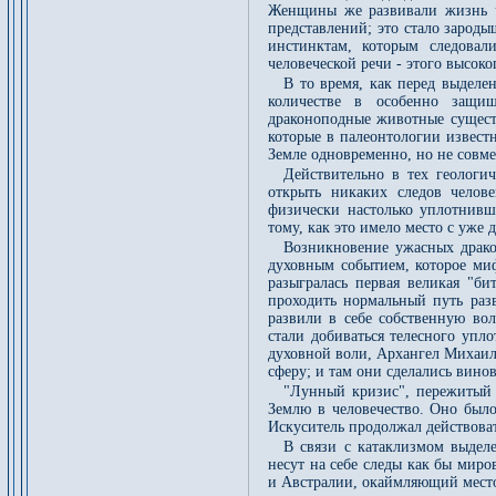
Женщины же развивали жизнь ч
представлений; это стало зарод
инстинктам, которым следовал
человеческой речи - этого высоко
В то время, как перед выдел
количестве в особенно защищ
драконоподные животные существ
которые в палеонтологии извест
Земле одновременно, но не совм
Действительно в тех геологич
открыть никаких следов челове
физически настолько уплотнивш
тому, как это имело место с уже
Возникновение ужасных драк
духовным событием, которое ми
разыгралась первая великая "б
проходить нормальный путь разв
развили в себе собственную вол
стали добиваться телесного упл
духовной воли, Архангел Михаил
сферу; и там они сделались вин
"Лунный кризис", пережитый 
Землю в человечество. Оно был
Искуситель продолжал действоват
В связи с катаклизмом выдел
несут на себе следы как бы мир
и Австралии, окаймляющий мес