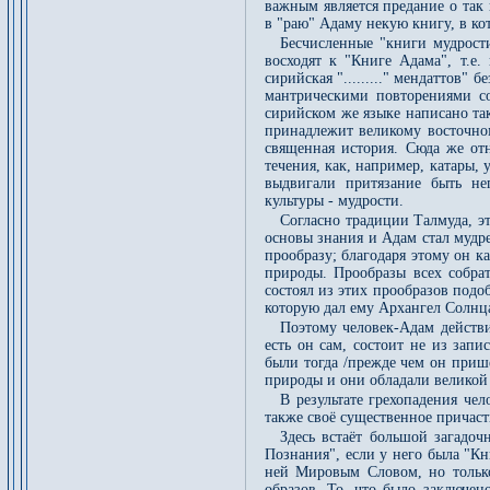
важным является предание о так
в "раю" Адаму некую книгу, в к
Бесчисленные "книги мудрости
восходят к "Книге Адама", т.е
сирийская "........." мендаттов" б
мантрическими повторениями со
сирийском же языке написано та
принадлежит великому восточно
священная история. Сюда же отн
течения, как, например, катары,
выдвигали притязание быть не
культуры - мудрости.
Согласно традиции Талмуда, э
основы знания и Адам стал мудре
прообразу; благодаря этому он к
природы. Прообразы всех собра
состоял из этих прообразов подо
которую дал ему Архангел Солнц
Поэтому человек-Адам действи
есть он сам, состоит не из зап
были тогда /прежде чем он приш
природы и они обладали великой 
В результате грехопадения чел
также своё существенное причаст
Здесь встаёт большой загадо
Познания", если у него была "К
ней Мировым Словом, но только
образов. То, что было заключен