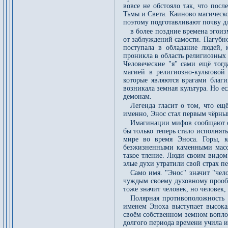
вовсе не обстояло так, что пос
Тьмы и Света. Каиново магическо
поэтому подготавливают почву д
в более поздние времена эгоиз
от заблуждений самости. Пагубно
поступала в обладание людей, 
проникла в область религиозных 
Человеческие "я" сами ещё тогд
магией в религиозно-культовой
которые являются врагами благи
возникала земная культура. Но е
демонам.
Легенда гласит о том, что ещ
именно, Энос стал первым чёрным
Имагинации мифов сообщают о 
бы только теперь стало исполнят
мире во время Эноса. Горы, к
безжизненными каменными массам
такое тление. Люди своим видом
злые духи утратили свой страх пе
Само имя. "Энос" значит "чело
чуждым своему духовному прообр
тоже значит человек, но человек,
Полярная противоположность 
именем Эноха выступает высокая
своём собственном земном вопло
долгого периода времени учила и