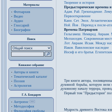
Творение и история
Материалы
Предысторические времена и
Адам. Рай. Грехопадение. Лему
Фотоархив
Первооткровение
Видео
Каин. Сет. Энох. Атлантическо
Аудио
Ной. Йов . Переход к после-ат
Глоссарий
Времена Патриархов
Биографии
Гильгамеш. Немврод. Авраам.
Мелхиседек. Сокровенная мист
Поиск
Лот. Авраам. Исаак. Между на
Иаков. Вавилонское наследие
Иосиф и его братья. Египетски
Книжное собрание
Авторы и книги
Тематический каталог
Три книги автора, посвященные
Поэзия
духовной борьбы, которую вели
Астрология
духовному началу террора, пров
Первый том "Предыстория" по
Г.А. Бондарев
Антропос
Методософия
Мудрость древнего Востока вз
Философия cвободы