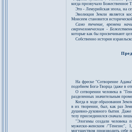
когда прозвучало Божественное Т
Это - Лемурийская эпоха, на с
Эволюция Земли является ко
Моисеем становится исторической
Само течение, времени нач
сверхчеловеческим - Божествен
которые как бы просвечивают цел
Собственно история израильско
Пред
На фреске "Сотворение Адама
подобием Бога-Творца /даже в о
О сотворении человека в "Гене
разделенных значительным промеж
Когда в ходе образования Зем
в их творении, был, как раз Зе
душевно-духовного бытия. Даже 
телу присоединился сначала лишь
"Элогимы создали человека п
мужески-женским /"Генезис", 1
могуществом производить себе п