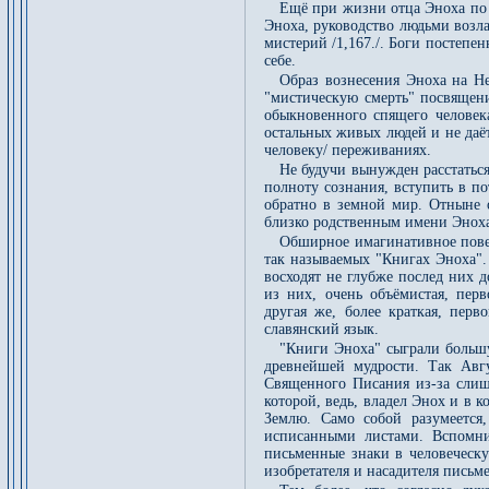
Ещё при жизни отца Эноха по 
Эноха, руководство людьми возл
мистерий /1,167./. Боги постепе
себе.
Образ вознесения Эноха на Не
"мистическую смерть" посвящени
обыкновенного спящего человека
остальных живых людей и не даё
человеку/ переживаниях.
Не будучи вынужден расстатьс
полноту сознания, вступить в п
обратно в земной мир. Отныне 
близко родственным имени Эноха
Обширное имагинативное повес
так называемых "Книгах Эноха".
восходят не глубже послед них 
из них, очень объёмистая, перв
другая же, более краткая, перв
славянский язык.
"Книги Эноха" сыграли большу
древнейшей мудрости. Так Авгу
Священного Писания из-за слиш
которой, ведь, владел Энох и в к
Землю. Само собой разумеется
исписанными листами. Вспомни
письменные знаки в человеческу
изобретателя и насадителя письм