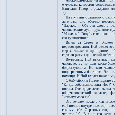
Апокрифические легенды припи
о чудесах, которыми сопровожда
Еангелия. Говоря о рождении мл
т.д.
На эту тайну, связанную с фиг
легендах; оно обычно перевод
"Параклет". Оба эти слова знач
человеческие души духовное му
"Менахем". Голубь с оливковой 
его сущностного.
Вслед за Сетом и Энохом 
первооткровения. Ной делает эт
мерах, числах и пропорциях, иб
сделало ритмы движений небесны
Во-вторых, Ной выступает ка
человечеству пришли также болез
бодрствующим. Но зато челове
подверженным болезням. Это пла
помощи. И Ной кладёт начало ме
С библейским Йовом можно сра
"Когда, собственно, жил Йов?" 
потопа. Отсюда делается вывод, ч
общечеловеческий характер фи
"испытуемого ею".
Это человек после-атлантичес
ещё полное внутреннее, одиночес
самому себе. С разных сторон 
чувство "я". В лице его жены 