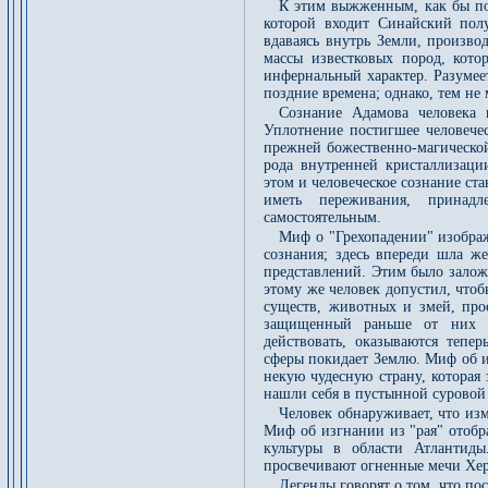
К этим выжженным, как бы по
которой входит Синайский пол
вдаваясь внутрь Земли, произво
массы известковых пород, кото
инфернальный характер. Разумее
поздние времена; однако, тем не 
Сознание Адамова человека 
Уплотнение постигшее человечес
прежней божественно-магической 
рода внутренней кристаллизации
этом и человеческое сознание ста
иметь переживания, принадл
самостоятельным.
Миф о "Грехопадении" изобража
сознания; здесь впереди шла же
представлений. Этим было залож
этому же человек допустил, что
существ, животных и змей, прос
защищенный раньше от них "р
действовать, оказываются тепе
сферы покидает Землю. Миф об и
некую чудесную страну, которая
нашли себя в пустынной суровой
Человек обнаруживает, что изме
Миф об изгнании из "рая" отобр
культуры в области Атлантиды
просвечивают огненные мечи Хе
Легенды говорят о том, что пос