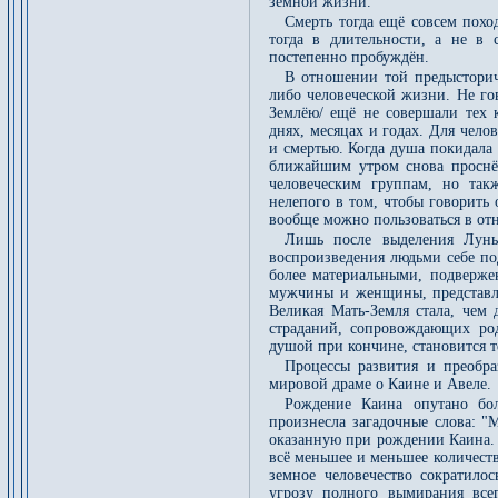
земной жизни.
Смерть тогда ещё совсем похо
тогда в длительности, а не в
постепенно пробуждён.
В отношении той предысторич
либо человеческой жизни. Не го
Землёю/ ещё не совершали тех 
днях, месяцах и годах. Для чел
и смертью. Когда душа покидала 
ближайшим утром снова проснём
человеческим группам, но так
нелепого в том, чтобы говорить
вообще можно пользоваться в от
Лишь после выделения Луны 
воспроизведения людьми себе по
более материальными, подверже
мужчины и женщины, представля
Великая Мать-Земля стала, чем 
страданий, сопровождающих род
душой при кончине, становится т
Процессы развития и преобр
мировой драме о Каине и Авеле.
Рождение Каина опутано бол
произнесла загадочные слова: 
оказанную при рождении Каина. 
всё меньшее и меньшее количеств
земное человечество сократил
угрозу полного вымирания все