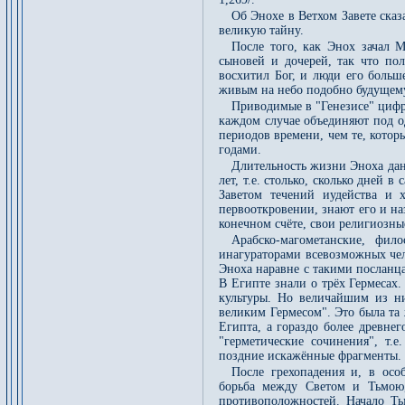
Об Энохе в Ветхом Завете ска
великую тайну.
После того, как Энох зачал 
сыновей и дочерей, так что пол
восхитил Бог, и люди его больше
живым на небо подобно будущем
Приводимые в "Генезисе" цифр
каждом случае объединяют под о
периодов времени, чем те, кото
годами.
Длительность жизни Эноха дан
лет, т.е. столько, сколько дней 
Заветом течений иудейства и 
первооткровении, знают его и на
конечном счёте, свои религиозны
Арабско-магометанские, фи
инагураторами всевозможных чел
Эноха наравне с такими посланц
В Египте знали о трёх Гермесах
культуры. Но величайшим из ни
великим Гермесом". Это была та 
Египта, а гораздо более древне
"герметические сочинения", т.
поздние искажённые фрагменты.
После грехопадения и, в особ
борьба между Светом и Тьмою,
противоположностей. Начало Ть