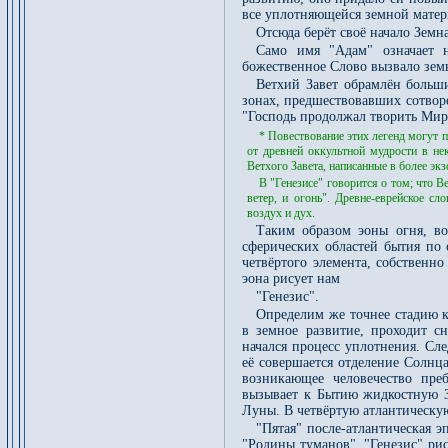
все уплотняющейся земной матер
Отсюда берёт своё начало Земна
Само имя "Адам" означает н
божественное Слово вызвало земн
Ветхий Завет обрамлён больши
зонах, предшествовавших сотворе
"Господь продолжал творить Мир
* Повествование этих легенд могут п
от древней оккультной мудрости в не
Ветхого Завета, написанные в более экз
В "Генезисе" говорится о том; что В
ветер, и огонь". Древне-еврейское слов
воздух и дух.
Таким образом эоны огня, во
сферических областей бытия по
четвёртого элемента, собственно
эона рисует нам
"Генезис".
Определим же точнее стадию ко
в земное развитие, проходит сн
начался процесс уплотнения. Сл
её совершается отделение Солнц
возникающее человечество пре
вызывает к Бытию жидкостную З
Луны. В четвёртую атлантическую
"Пятая" после-атлантическая 
"Родины туманов". "Генезис" рис