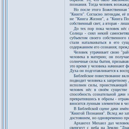
познания. Тогда человек возжажд
Но после этого Божественная "
"Книги". Согласно легендам, её 
не "Книга Жизни", а "Книга Поз
собственный свет, а вторая - ли
До тех пор пока человек нёс 
Солнца - сиял некий самосветящ
субъектом своего собственного
стали наталкиваться в его сущ
содержанием его сознания; прежд
Человек утрачивает свою "рай
человека в материю; он получае
солнечные силы бытия, призывав
это время у человека начинают ф
Духа он подготавливается к восп
Библейское повествование вклю
подводит человека к запретному 
исполнен силы, проистекающей 
человек нёс в своём существе
способность сознательной дачи
превратившись в образы - отраж
вносится лунным элементом в чел
В Библейской сцене дачи имё
"Книгой Познания". Вслед же зат
достоянием, но одновременно пр
Архангел Михаил дал человеку
свергнут с неба на Землю "Дра