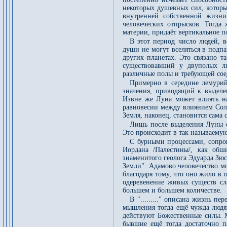
некоторых душевных сил, которы
внутренней собственной жизни
человеческих отпрысков. Тогда 
материи, придаёт вертикальное п
В этот период число людей, в
души не могут вселяться в подп
других планетах. Это связано т
существовавший у двуполых лю
различные полы и требующей соед
Примерно в середине лемурий
значения, приводящий к выделе
Извне же Луна может влиять на 
равновесии между влиянием Сол
Земля, наконец, становится сама 
Лишь после выделения Луны с
Это происходит в так называемую
С бурными процессами, сопро
Иордана /Палестины/, как обш
знаменитого геолога Эдуарда Зю
Земли". Адамово человечество м
благодаря тому, что оно жило в
одеревенение живых существ сл
большем и большем количестве.
В "........." описана жизнь п
мышления тогда ещё чужда людям
действуют Божественные силы. 
бывшие ещё тогда достаточно 