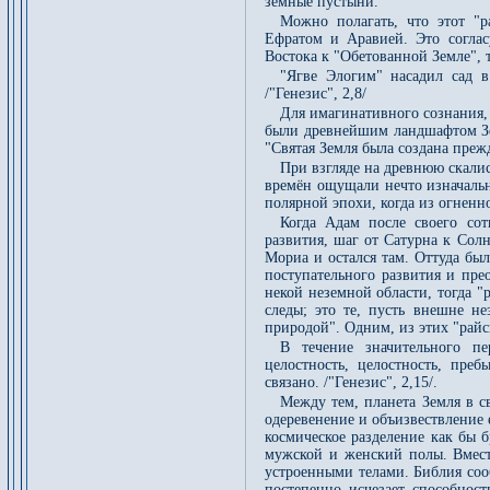
земные пустыни.
Можно полагать, что этот "
Ефратом и Аравией. Это соглас
Востока к "Обетованной Земле", т
"Ягве Элогим" насадил сад в
/"Генезис", 2,8/
Для имагинативного сознания, 
были древнейшим ландшафтом Зем
"Святая Земля была создана прежд
При взгляде на древнюю скали
времён ощущали нечто изначальн
полярной эпохи, когда из огненн
Когда Адам после своего сот
развития, шаг от Сатурна к Солн
Мориа и остался там. Оттуда было
поступательного развития и пре
некой неземной области, тогда "
следы; это те, пусть внешне н
природой". Одним, из этих "райс
В течение значительного п
целостность, целостность, пре
связано. /"Генезис", 2,15/.
Между тем, планета Земля в с
одеревенение и объизвествление
космическое разделение как бы б
мужской и женский полы. Вмес
устроенными телами. Библия соо
постепенно исчезает способнос