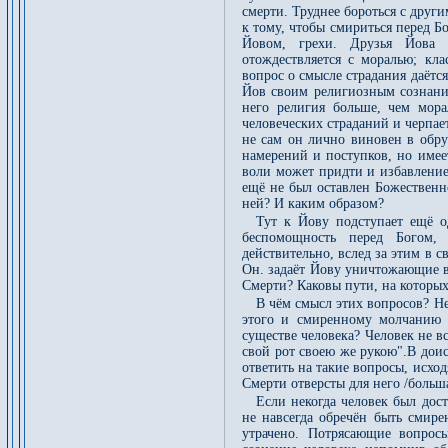
смерти. Труднее бороться с друг
к тому, чтобы смириться перед 
Йовом, грехи. Друзья Йова о
отождествляется с моралью; кла
вопрос о смысле страдания даётс
Йов своим религиозным сознание
него религия больше, чем мор
человеческих страданий и черпае
не сам он лично виновен в обру
намерений и поступков, но имее
воли может придти и избавление
ещё не был оставлен Божественн
ней? И каким образом?
Тут к Йову подступает ещё 
беспомощность перед Богом,
действительно, вслед за этим в 
Он. задаёт Йову уничтожающие во
Смерти? Каковы пути, на которых 
В чём смысл этих вопросов? Не
этого и смиренному молчанию 
существе человека? Человек не в
свой рот своею же рукою".В дои
ответить на такие вопросы, исход
Смерти отверсты для него /больш
Если некогда человек был дос
не навсегда обречён быть смир
утрачено. Потрясающие вопрос