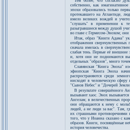
Тем более, что согласно ду
собственно, как имагинативное
эпохи образовались только перв
протекавшего на Атлантиде, люд
имело великих вождей и учител
"слушать" в применении к те
разыгравшиеся между душой учит
во главе с Гермесом-Энохом; они
Итак, образ "Книги Адама" ук
отображения сверхчувственных 
сначала имелась в сверхчувстве
слабая тень. Первые её внешние
и, хотя они не поднимаются в
отдельных "образов", много точе
Славянская "Книга Эноха" изо
эфиопская "Книга Эноха начи
распространяются среди земног
нисходят в человеческую сферу
"Сынов Небес" и "Дочерей Земли" 
В результате совершённого Ан
вызывают хаос. Энох вызывается 
Ангелам; в величественных прор
они обращаются к нему с мольб
людей, а не люди за вас". Там, 
их страшными противоречиями и
того, что у Иоанна сказано с к
образов. Книги, посвящённые не
история человечества.