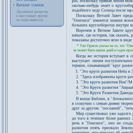
раз, поскольку прямая линия мож
Каталог ссылок
сколько-нибудь знает о кругообо
подобного ходу Солнца после мра
Архивные разделы
Поскольку Ветхий Завет предс
в настоящее время
не наполняются
"Генезисе" имеются знания ясно
больших кругооборотах внутри м
Впрочем в Ветхом Завете круг
начале, где история, так сказать
показаны достаточно ясно в виде
* Уже Ориген указал на то, что "Он
не может быть наших дней и годов про
Когда же история вступает в 
выступает линия поступательног
термин, означающий "круг развит
I. "Это круги развития Неба и
2. "Здесь изображены круги ра
3. "Это круги развития Ноя"/М.
4. "Это Круги развития "Авраама
5. "Это Круги Развития Давида"
В конце Библии, в "Апокалипси
в созвучии с семью днями творе
друг за другом: "посланий", "печ
Мир существовал уже задолго д
до того в течение более ранних 
речь в "Генезисе", оно не созд
развития опять призвало Земл
развитию; оно придало ей новый