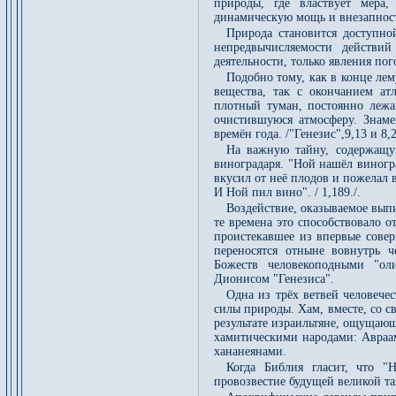
природы, где властвует мера
динамическую мощь и внезапност
Природа становится доступно
непредвычисляемости действи
деятельности, только явления пог
Подобно тому, как в конце ле
вещества, так с окончанием ат
плотный туман, постоянно лежа
очистившуюся атмосферу. Знаме
времён года. /"Генезис",9,13 и 8,22
На важную тайну, содержащую
виноградаря. "Ной нашёл виногра
вкусил от неё плодов и пожелал в
И Ной пил вино". / 1,189./.
Воздействие, оказываемое выпи
те времена это способствовало 
проистекавшее из впервые совер
переносятся отныне вовнутрь ч
Божеств человекоподными "о
Дионисом "Генезиса".
Одна из трёх ветвей человече
силы природы. Хам, вместе, со с
результате израильтяне, ощущаю
хамитическими народами: Авраа
хананеянами.
Когда Библия гласит, что "Н
провозвестие будущей великой т