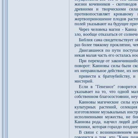
жизни кочевников - скотоводов
древними и творческими силам
противопоставляет кровавому
жертвоприношение плодов растен
полей указывают на будущее при
Через человека магии - Каина
зло, вообще отказаться от солн
Библия сама свидетельствует о
раз более тяжкому проклятию, чем
Двигавшееся по пути поступат
некая малая часть его осталась н
При переходе от закончившийс
поворот: Каиновы силы были ско
их неправильное действие, их н
привести к братоубийству, и
мистерий.
Если в "Генезисе" говорится
указывает на то, что одной мал
собственном благосостоянии, неу
Каиновы магические силы нуж
культурных растений, селекц
изготовление музыкальных инстр
исполненными мужества, не боя
Каинова рода, научил людей доб
техники, которая гораздо поздне
В связи с возникновением ми
говорится о том, что "Каин поз