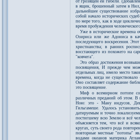
от грозящей ей гибели. (добавле
в ящик, брошенный затем в Нил,
дальнейшее существование избра
собой начало исторических судеб
по мере того, как в ходе циклич
время пробуждения человеческого
Уже в исторические времена об
Озириса или же Адониса в кач
последующего воскресения. Этот
христианства; в ранних роспис
восстающего из похожего на са
"ковчега".
Это образ достижения возвыш
посвящения, И прежде чем мож
отдельных лиц, имело место тако
времена, когда не существовало
Оно составляет содержание библ
это посвящение.
Миф о всемирном потопе сос
различных преданий об этом. В 
Ною: это - Ману индусов, Дев
Гильгамеше. Удалось установит
датируемым и точно локализуемы
постигшему всю Землю и всё чел
объясняется тем, что всё и вся
кругах, суть своего рода повторе
повторные местные "потопы" яв
водами океанов материка Атла