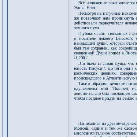
Всё изложение заканчивается 
Эноха Ною.
Несмотря на пагубные искажен
же позволяют нам проникнуть м
действовали первоучителя челов
земного пути.
Глубоких тайн, связанных с фи
о носителе некоего Высокого 
наивысшей души, который отлетел
был там сохранён, как сокровищ
священной Души вошёл в Эноха, 
/1,290./.
Это была та самая Душа, что 
юность Иисуса"/. До того она в
космических деяниях, совершё
происшедшего в Атлантическую э
Таким образом, великие посвя
одушевлены этой "Высшей, ис
действительно был посланцем сам
чтобы позднее придти на Землю в
Написанная на древне-еврейск
Моисей, одним и тем же словом 
многозначительное соответствие