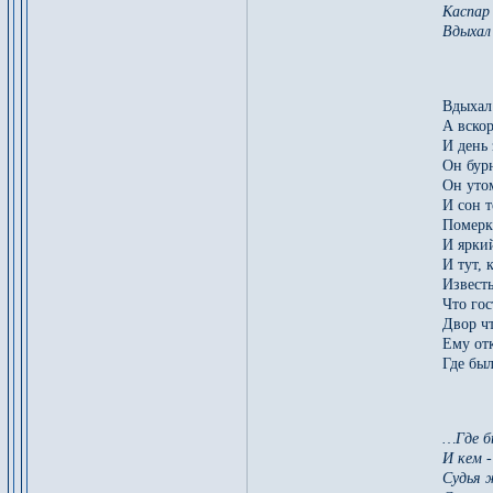
Каспар
Вдыхал 
Вдыхал
А вскор
И день 
Он бур
Он уто
И сон т
Померк
И яркий
И тут, 
Извест
Что гос
Двор ч
Ему от
Где был
…Где б
И кем 
Судья 