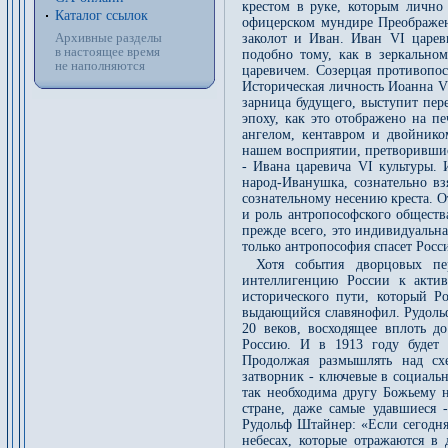
крестом в руке, которым лично 
Каталог ссылок
офицерском мундире Преображен
Архивные разделы
заколот и Иван. Иван VI царев
в настоящее время
подобно тому, как в зеркальном
не наполняются
царевичем. Созерцая противопо
Историческая личность Иоанна VI
зарница будущего, выступит пер
эпоху, как это отображено на 
ангелом, кентавром и двойнико
нашем восприятии, претворившис
- Ивана царевича VI культуры. 
народ-Иванушка, сознательно вз
сознательному несению креста. О
и роль антропософского обществ
прежде всего, это индивидуальн
только антропософия спасет Росс
Хотя события дворцовых пе
интеллигенцию России к актив
исторического пути, который Р
выдающийся славянофил. Рудольф
20 веков, восходящее вплоть д
Россию. И в 1913 году будет 
Продолжая размышлять над схе
затворник - ключевые в социаль
так необходима другу Божьему 
стране, даже самые удавшиеся 
Рудольф Штайнер: «Если сегодня 
небесах, которые отражаются в 