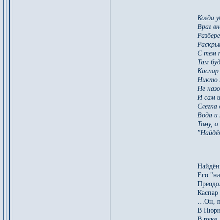
Когда 
Враг вн
Разбере
Раскры
С тем п
Там бу
Каспар 
Никто 
Не наз
И сам 
Слегка
Вода и
Тому, о
"Найдё
Найдён
Его "н
Преодо
Каспар 
…Он, п
В Нюрн
В руке,