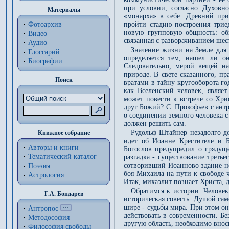
при условии, согласно Духовно
Материалы
«монарха» в себе. Древний при
Фотоархив
пройти стадию построения трие
новую групповую общность: общ
Видео
связанная с разворачиванием шес
Аудио
Значение жизни на Земле для 
Глоссарий
определяется тем, нашел ли 
Биографии
Следовательно, мерой вещей на
природе. В свете сказанного, п
Поиск
вратами в тайну кругооборота го
как Вселенский человек, являет
может повести к встрече со Хри
друг Божий? С. Прокофьев с антро
о соединении земного человека с
должен решить сам.
Рудольф Штайнер незадолго до
Книжное собрание
идет об Иоанне Крестителе и Б
Авторы и книги
Богослов предупредил о грядущ
Тематический каталог
разгадка - существование треть
сотворивший Иоанново здание но
Поэзия
боя Михаила на пути к свободе 
Астрология
Итак, михаэлит познает Христа, 
Обратимся к истории. Человек
Г.А. Бондарев
историческая совесть. Душой са
шире - судьбы мира. При этом он
Антропос
действовать в современности. Б
Методософия
другую область, необходимо вно
Философия cвободы