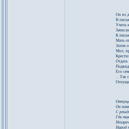
Он из 
В пись
Учить 
Зачисли
К пись
Мать от
Затем о
Мол, пр
Крести
Отдать 
Подкиды
Его се
…Так с
Отпущен
Отпуще
Он пом
С решёт
Где так
Неизре
Народ 