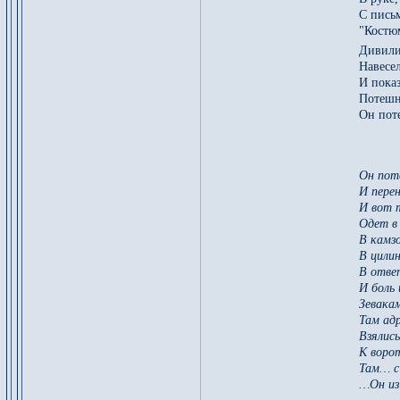
С пись
"Костю
Дивили
Навесел
И пока
Потешн
Он поте
Он поте
И перен
И вот 
Одет в
В камзо
В цилин
В отве
И боль 
Зевакам
Там адр
Взялис
К ворот
Там… с 
…Он из 