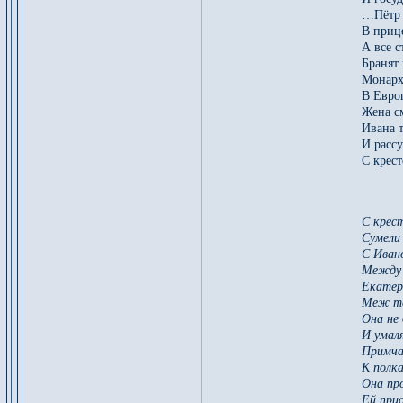
…Пётр 
В прице
А все 
Бранят
Монарх
В Евро
Жена с
Ивана т
И рассу
С крест
С крес
Сумели
С Иван
Между 
Екатер
Меж те
Она не
И умаля
Примча
К полк
Она про
Ей при