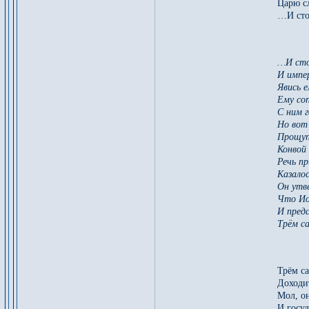
Царю с
…И сто
…И сто
И импе
Явись 
Ему соп
С ним г
Но вот
Прощуп
Конвой 
Речь пр
Казалос
Он утв
Что Ио
И предс
Трём с
Трём с
Доходи
Мол, он
И госу