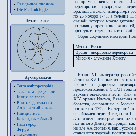
на примере венка сонетов Ива
Священное писание
переворотов. Дворцовые пер
Die Methodologie...
Брауншвейгского, императора ро
по 25 ноября 1741, в течение 11
Печати планет
схемой, которую можно духовно 
по закону противоположностей,
проступает германо-славянский э
Образ софийных мистерий Иоан
Место - Россия
Время - дворцовые перевороты
Миссия - служение Христу
Иоанн VI, император российс
Архив разделов
История XVIII столетия - это т
возникают дворцовые перево
Terra anthroposophia
престолонаследии. С 1731 года 
Талантам предела нет
верхние эшелоны власти. Ими в
Книжная лавка
XIV ордена Иисуса, Екатерина п
Книгоиздательство
братства, основанные в Москве
Алфавитный каталог
посажен в 1792г. Екатериной в 
Инициативы
освобожден через 4 года при Па
Это имеет непосредственное о
Календарь событий
истинного Дмитрия, пройдя, как 
Наш город
начале XX столетия, как Русское
Форум
становится жертвой политическог
GA-онлайн