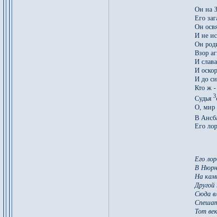
Он на З
Его за
Он освя
И не и
Он род
Взор аг
И слава
И оско
И до си
Кто ж -
3
Судья
О, мир
В Ансб
Его ло
Его ло
В Нюрн
На кам
Другой
Сюда в
Спешат
Тот ве