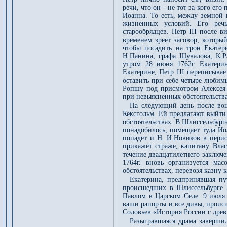
речи, что он - не тот за кого ег
Иоанна. То есть, между земной 
жизненных условий. Его реч
старообрядцев. Петр III после 
временем зреет заговор, которы
чтобы посадить на трон Екатер
Н.Панина, графа Шувалова, К.Р
утром 28 июня 1762г. Екатери
Екатерине, Петр III переписыва
оставить при себе четыре любим
Ропшу под присмотром Алексея 
при невыясненных обстоятельства
На следующий день после воц
Кексгольм. Ей предлагают выйти
обстоятельствах. В Шлиссельбурге
понадобилось, помещает туда Ио
попадет и Н. И.Новиков в перио
прикажет страже, капитану Влас
течение двадцатилетнего заключе
1764г. вновь организуется ма
обстоятельствах, перевозя казну
Екатерина, предпринявшая пу
происшедших в Шлиссельбурге 
Павлом в Царском Селе. 9 июля 
ваши рапорты и все дивы, проис
Соловьев «История России с древн
Разыгравшаяся драма заверши