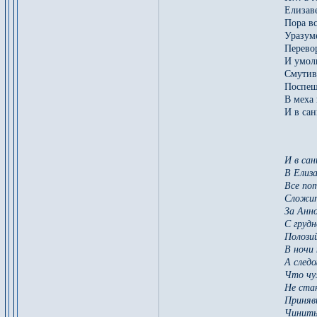
Елизаве
Пора вс
Уразуме
Перевор
И умоли
Смутив
Поспеш
В меха 
И в сан
И в сан
В Елиз
Все по
Сложит
За Анн
С груд
Полози
В ночи
А след
Что чу
Не стан
Приняв
Чинить