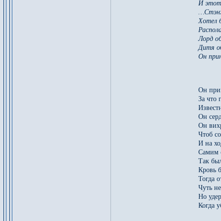
И этот
…Стэнх
Хотел 
Распола
Лорд о
Дитя о
Он прин
Он прин
За что 
Известн
Он сер
Он вих
Чтоб с
И на хо
Самим 
Так был
Кровь б
Тогда о
Чуть н
Но удер
Когда 