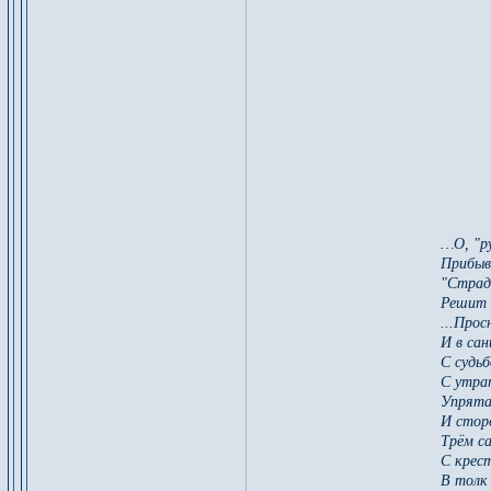
…О, "р
Прибыв 
"Страд
Решит ц
...Про
И в сан
С судьб
С утра
Упрята
И стор
Трём с
С крест
В толк