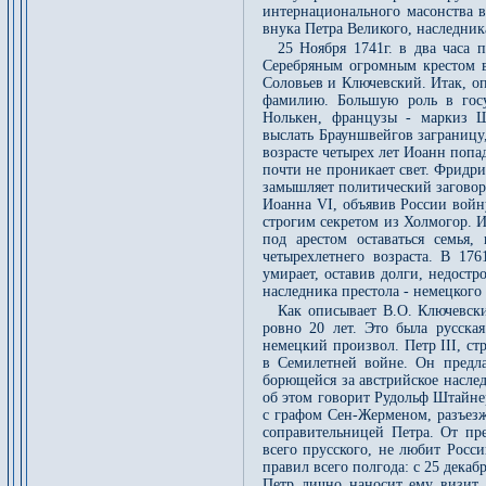
интернационального масонства в
внука Петра Великого, наследника
25 Ноября 1741г. в два часа 
Серебряным огромным крестом в 
Соловьев и Ключевский. Итак, о
фамилию. Большую роль в госу
Нолькен, французы - маркиз Ш
выслать Брауншвейгов заграницу,
возрасте четырех лет Иоанн попа
почти не проникает свет. Фридр
замышляет политический заговор.
Иоанна VI, объявив России войн
строгим секретом из Холмогор. 
под арестом оставаться семья
четырехлетнего возраста. В 17
умирает, оставив долги, недост
наследника престола - немецкого 
Как описывает В.О. Ключевски
ровно 20 лет. Это была русска
немецкий произвол. Петр III, с
в Семилетней войне. Он предла
борющейся за австрийское наслед
об этом говорит Рудольф Штайне
с графом Сен-Жерменом, разъезж
соправительницей Петра. От пр
всего прусского, не любит Росс
правил всего полгода: с 25 дека
Петр лично наносит ему визит.