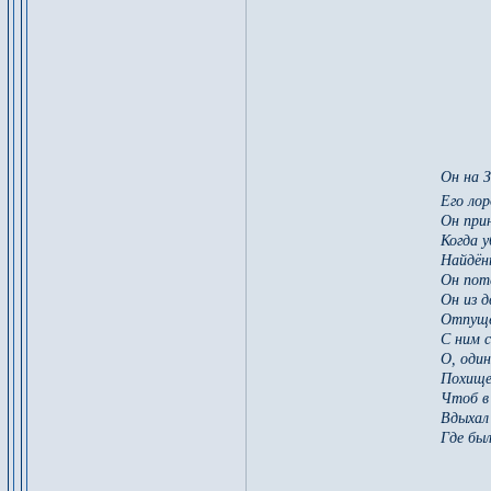
Он на З
Его ло
Он прин
Когда у
Найдён
Он поте
Он из д
Отпуще
С ним с
О, один
Похище
Чтоб в 
Вдыхал 
Где был