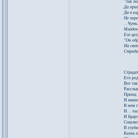
"Так по
Да при
Да в ка
Не пере
…Чуть 
Младенц
Его це
"Он об
На све
Страда
Страда
Его ро
Вот так
Расслыш
Принц У
И мани
В нем 
И… пал
И Брау
Сошлют
В глуби
Казнь о