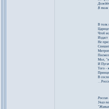
Дождёт
В толк
В толк 
Царице
Чтоб и
Издаст
Не при
Спешит
Митроп
Посмел,
Мол, "
И Пугач
Того - 
Принце
В сосл
…Росси
Россия 
Указ по
"Живым