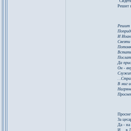
"Сидет
Решит 
Решит 
Поприд
И Иоан
Свезти
Потомк
Встать
Послат
Да при
Он - вн
Служит
…Страж
В миг 
Нагряне
Просне
Проснет
За цеса
Да - на
И… в Л