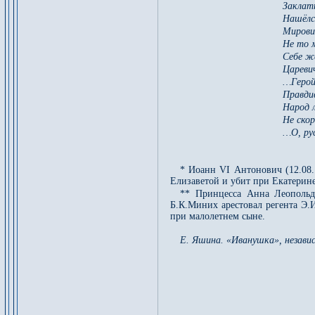
Заклат
Нашёлс
Мирови
Не то м
Себе же
Цареви
…Герой
Правди
Народ л
Не ско
…О, рус
* Иоанн VI Антонович (12.08.1
Елизаветой и убит при Екатерине
** Принцесса Анна Леопольд
Б.К.Миних арестовал регента Э.
при малолетнем сыне.
Е. Яшина. «Иванушка», независ