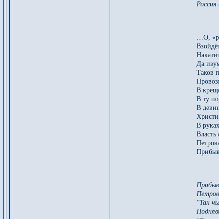
Россия 
…О, «ру
Взойдёт
Накати
Да изу
Таков 
Провозг
В крещ
В ту по
В девиц
Христи
В руках
Власть 
Петров
Прибыв
Прибыв 
Петров
"Так чь
Подняв