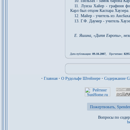
10. Пильзах - замок барона Ка
11. Луиза Хайер - графиня фо
Карл был отцом Каспара Хаузера.
12. Майер - учитель из Ансбах
13. Г.Ф. Даумер - учитель Хау
Е. Яшина, «Дитя Европы», неза
Дата публикации:
09.10.2007
, Прочитано:
8295
·
Главная
·
О Рудольфе Штейнере
·
Содержание 
Пожертвовать, Spenden
Вопросы по содер
b