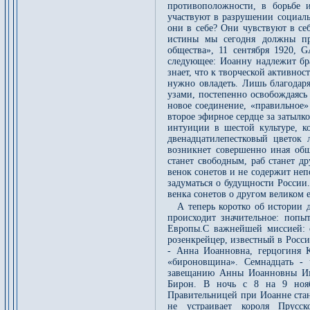
противоположности, в борьбе 
участвуют в разрушении социаль
они в себе? Они чувствуют в се
истины мы сегодня должны при
общества», 11 сентября 1920, 
следующее: Иоанну надлежит бра
знает, что к творческой активно
нужно овладеть. Лишь благодар
узами, постепенно освобождаясь
новое соединение, «правильное»
второе эфирное сердце за затылк
интуиции в шестой культуре, к
двенадцатилепестковый цветок
возникнет совершенно иная общ
станет свободным, раб станет др
венок сонетов и не содержит неп
задуматься о будущности России
венка сонетов о другом великом 
А теперь коротко об истории 
происходит значительное: попы
Европы.С важнейшей миссией: о
розенкрейцер, известный в Росси
- Анна Иоанновна, герцогиня К
«бироновщина». Семнадцать - 
завещанию Анны Иоанновны Имп
Бирон. В ночь с 8 на 9 ноябр
Правительницей при Иоанне стан
не устраивает короля Прусск