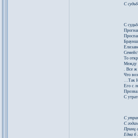
С судьб
С судь
Прогна
Проспав
Браунш
Елизаве
Семейст
То откр
Между 
. Все ж
Что во
…Так И
Его с 
Прозва
С утрат
С утра
С годам
Принц 
Едва б 