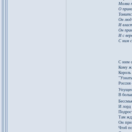
Молва 
О прин
Томится
Он люд 
И власт
Он прав
И с вер
С ним с
С ним 
Кому ж
Король
"Узнать
Россия 
Упуще
В больш
Бессмы
И лорд 
Подрост
Там жду
Он при
Чтоб п