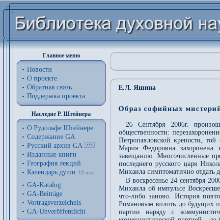
Главное меню
Новости
О проекте
Обратная связь
Е.Л. Яшина
Поддержка проекта
Образ софийных мистерий
Наследие Р. Штейнера
26 Сентября 2006г. произо
О Рудольфе Штейнере
общественности: перезахоронени
Содержание GA
Петропавловской крепости, той 
Русский архив GA
Мария Федоровна захоронена 
Изданные книги
завещанию. Многочисленные пре
География лекций
последнего русского царя Нико
Михаила симптоматично отдать д
Календарь души
18 нед.
В воскресенье 24 сентября 20
GA-Katalog
Михаила об импульсе Воскресшег
GA-Beiträge
что-либо заново. История повто
Vortragsverzeichnis
Романовым вплоть до будущих п
GA-Unveröffentlicht
партии наряду с коммунистич
коммунистической партией - ее