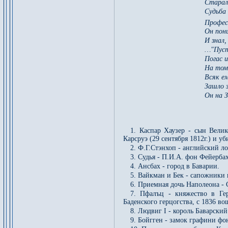
Старал
Судьба
Профес
Он пони
И знал
…"Пуст
Погас и
На том
Всяк ем
Зашло 
Он на З
1. Каспар Хаузер - сын Вели
Карсруэ (29 сентября 1812г.) и у
2. Ф.Г.Стэнхоп - английский ло
3. Судья - П.И.А. фон Фейерба
4. Ансбах - город в Баварии.
5. Вайкман и Бек - сапожники
6. Приемная дочь Наполеона - 
7. Пфалъц - княжество в Ге
Баденского герцогства, с 1836 во
8. Людвиг I - король Баварский
9. Бойгген - замок графини фо