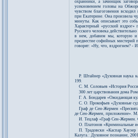
охранники, а зачинщик загово
усекновением головы на Обжор
чувством благоговения всходил 
при Екатерине. Она произвела ч
минуты. Как описывает это собы
Характерный «русский вздрог» 
Русского человека действительно
в нем, добавим мы, которую и 
предвестие софийных мистерий пр
говорят: «Ну, что, вздрогнем? - И
Р. Штайнер «Духовная наука к
199.
С. М. Соловьев «История России
300 лет царствования дома Ро
Г. А. Бондарев «Ожидающая кул
С. О. Прокофьев «Духовные суд
Граф де Сен-Жермен «Пресвята
де Сен-Жермен, приложение». М.:
И. Тецлаф «Граф Сен-Жермен. Св
О. Платонов «Криминальные ист
П. Традовски «Каспар Хаузер 
Калуга.: Духовное познание, 200