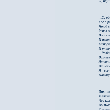
О, оди
…О, од
Где в р
Чтоб вз
Успел л
Вот ст
И некто
Каморк
И отпры
…Рыбак
Всплыл
Латинс
Лишенн
Я - сын
Похище
Похище
Железн
Что ка
Во тьме
Грудны