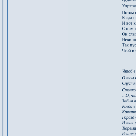
Упрята
Потом 
Когда п
И вот 
С ним н
Он слы
Невинн
Так пус
Чтоб в 
Чтоб в 
О том 
Спустя 
Стэнхо
…О, что
Забыв 
Когда 
Кряхтя
Горазд
И так 
Тюремщ
Решил к