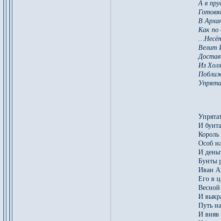
А в пру
Готовя
В Архан
Как по 
…Несёт
Велит 
Достав
Из Хол
Поближ
Упрята
Упрята
И бунта
Король
Особ н
И день
Бунты 
Иван А
Его в ц
Весной
И выкра
Путь на
И вняв