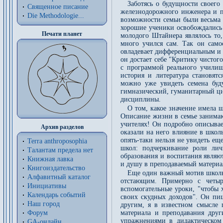
Заботясь о будущности своего
Священное писание
железнодорожного инженера и по
Die Methodologie...
возможности семьи были весьма 
хорошие ученики освобождались 
Печати планет
молодого Штайнера являлось то,
много учился сам. Так он самос
овладевает дифференциальным и 
он достает себе "Критику чистого
с программой реального училищ
история и литература становят
можно уже увидеть семена буд
гимназический, гуманитарный ци
дисциплины.
О том, какое значение имела 
Описание жизни в семье занимаю
учителях! Он подробно описывае
Архив разделов
оказали на него влияние в школ
опять-таки нельзя не увидеть е
Terra anthroposophia
школ: подчеркивание роли лич
Талантам предела нет
образования и воспитания являю
Книжная лавка
и душу в преподаваемый материа
Книгоиздательство
Еще один важный мотив школь
Алфавитный каталог
отстающим. Примерно с четыр
Инициативы
вспомогательные уроки, "чтобы 
Календарь событий
своих скудных доходов". Он пи
Наш город
другим, я в известном смысле 
Форум
материала и преподавания дру
упражнениями в дидактическом 
GA-онлайн