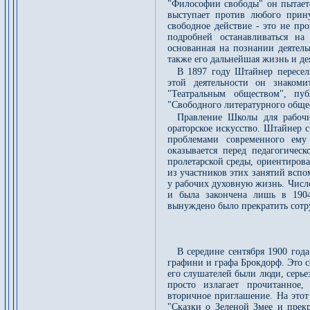
"Философии свободы" он пытаетс
выступает против любого прин
свободное действие - это не пр
подробней останавливаться н
основанная на познании деятель
также его дальнейшая жизнь и де
В 1897 году Штайнер переселя
этой деятельности он знаком
"Театральным обществом", пуб
"Свободного литературного обще
Правление Школы для рабочи
ораторское искусство. Штайнер с
проблемами современного ему
оказывается перед педагогиче
пролетарской среды, ориентиров
из участников этих занятий всп
у рабочих духовную жизнь. Число
и была закончена лишь в 1904
вынуждено было прекратить сотр
В середине сентября 1900 год
графини и графа Брокдорф. Это 
его слушателей были люди, серь
просто излагает прочитанное,
вторичное приглашение. На этот
"Сказки о Зеленой Змее и прек