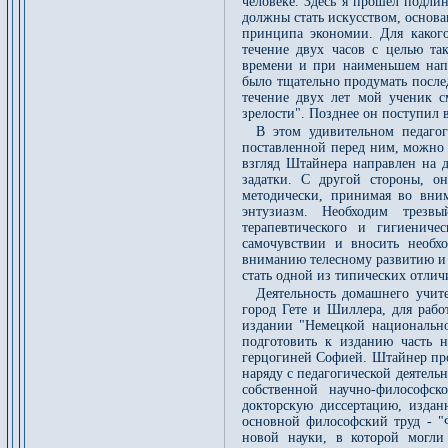
человеке. Здесь я прошел подли
должны стать искусством, основ
принципа экономии. Для какого
течение двух часов с целью т
времени и при наименьшем нап
было тщательно продумать после
течение двух лет мой ученик с
зрелости". Позднее он поступил в
В этом удивительном педагог
поставленной перед ним, можно 
взгляд Штайнера направлен на д
задатки. С другой стороны, он
методически, принимая во вни
энтузиазм. Необходим трезв
терапевтического и гигиениче
самочувствии и вносить необх
вниманию телесному развитию и 
стать одной из типических отлич
Деятельность домашнего учите
город Гете и Шиллера, для рабо
издании "Немецкой национальн
подготовить к изданию часть н
герцогиней Софией. Штайнер про
наряду с педагогической деятель
собственной научно-философс
докторскую диссертацию, издан
основной философский труд - "
новой науки, в которой могли