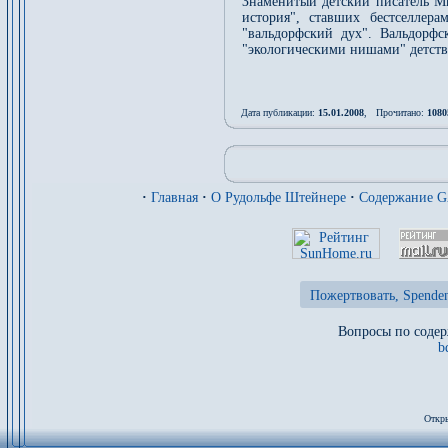
Знаменитый детский писатель М
история", ставших бестселлер
"вальдорфский дух". Вальдорф
"экологическими нишами" детств
Дата публикации:
15.01.2008
, Прочитано:
1080
·
Главная
·
О Рудольфе Штейнере
·
Содержание 
Пожертвовать, Spenden
Вопросы по содер
b
Откры