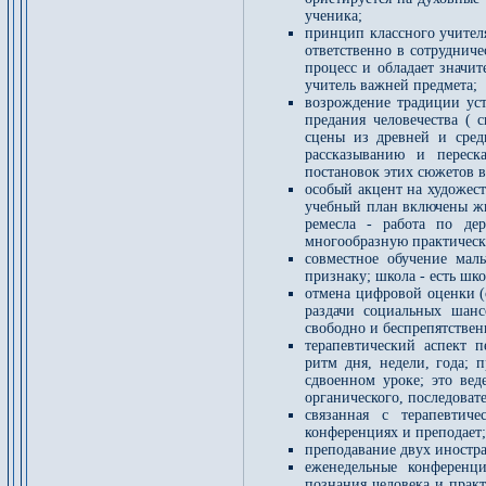
ученика;
принцип классного учителя
ответственно в сотрудниче
процесс и обладает значи
учитель важней предмета;
возрождение традиции уст
предания человечества ( 
сцены из древней и сред
рассказыванию и переска
постановок этих сюжетов в
особый акцент на художест
учебный план включены жив
ремесла - работа по дер
многообразную практическу
совместное обучение маль
признаку; школа - есть шко
отмена цифровой оценки (о
раздачи социальных шан
свободно и беспрепятствен
терапевтический аспект п
ритм дня, недели, года; 
сдвоенном уроке; это вед
органического, последоват
связанная с терапевтич
конференциях и преподает;
преподавание двух иностра
еженедельные конференц
познания человека и практ