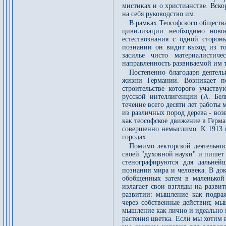
мистиках и о христианстве. Вско
на себя руководство им.
В рамках Теософского обществ
цивилизации необходимо новое
естествознания с одной сторон
познании он видит выход из то
засилье чисто материалистиче
направленность развиваемой им 
Постепенно благодаря деятел
жизни Германии. Возникает по
строительстве которого участв
русской интеллигенции (А. Бе
течение всего десяти лет работы 
из различных пород дерева - во
как теософское движение в Герм
совершенно немыслимо. К 1913 г
городах.
Помимо лекторской деятельнос
своей "духовной науки" и пишет 
стенографируются для дальней
познания мира и человека. В до
обобщенных затем в маленькой
излагает свои взгляды на разви
развитии: мышление как подра
через собственные действия; м
мышление как лично и идеально 
растения цветка. Если мы хотим 