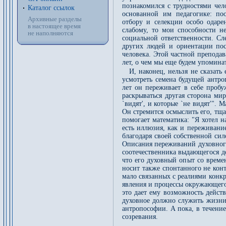
познакомился с трудностями чел
Каталог ссылок
основанной им педагогике: п
Архивные разделы
отбору и селекции особо одаре
в настоящее время
слабому, то мои способности не
не наполняются
социальной ответственности. Сл
других людей и ориентации пос
человека. Этой частной препода
лет, о чем мы еще будем упомина
И, наконец, нельзя не сказат
усмотреть семена будущей антро
лет он переживает в себе пробу
раскрываться другая сторона мир
`видят', и которые `не видят'". 
Он стремится осмыслить его, тща
помогает математика: "Я хотел н
есть иллюзия, как и переживани
благодаря своей собственной сил
Описания переживаний духовного
соотечественника выдающегося де
что его духовный опыт со време
носит также спонтанного не конт
мало связанных с реалиями конк
явления и процессы окружающего
это дает ему возможность дейст
духовное должно служить жизни 
антропософии. А пока, в течение
созревания.