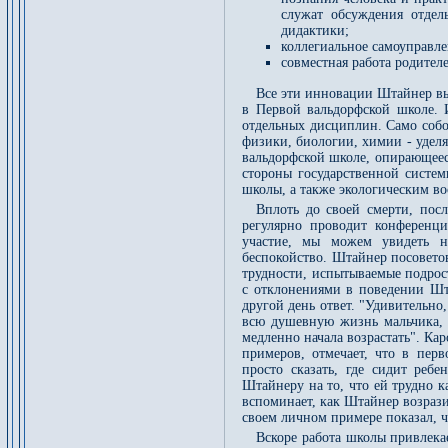
служат обсуждения отдел
дидактики;
коллегиальное самоуправл
совместная работа родител
Все эти инновации Штайнер вы
в Первой вальдорфской школе. 
отдельных дисциплин. Само собо
физики, биологии, химии - уделя
вальдорфской школе, опирающееся
стороны государственной систе
школы, а также экологическим в
Вплоть до своей смерти, пос
регулярно проводит конференци
участие, мы можем увидеть 
беспокойство. Штайнер посоветов
трудности, испытываемые подрос
с отклонениями в поведении Шт
другой день ответ. "Удивительно
всю душевную жизнь мальчика, -
медленно начала возрастать". К
примеров, отмечает, что в перв
просто сказать, где сидит ребе
Штайнеру на то, что ей трудно к
вспоминает, как Штайнер возрази
своем личном примере показал, ч
Вскоре работа школы привлека