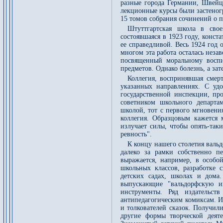
разные города Германии, Швейц
лекционные курсы были застеног
15 томов собрания сочинений о п
Штуттгартская школа в свое
состоявшаяся в 1923 году, конст
ее справедливой. Весь 1924 год 
многом эта работа осталась нез
посвященный моральному воспи
предметов. Однако болезнь, а за
Коллегия, воспринявшая смерт
указанных направлениях. С удо
государственной инспекции, про
советником школьного департам
школой, тот с первого мгновени
коллегия. Образцовым кажется
излучает силы, чтобы опять-так
ревность".
К концу нашего столетия валь
далеко за рамки собственно пе
выражается, например, в особо
школьных классов, разработке 
детских садах, школах и дома
выпускающие "вальдорфскую иг
инструменты. Ряд издательст
антипедагогическим комиксам. И
и толкователей сказок. Получил
другие формы творческой деяте