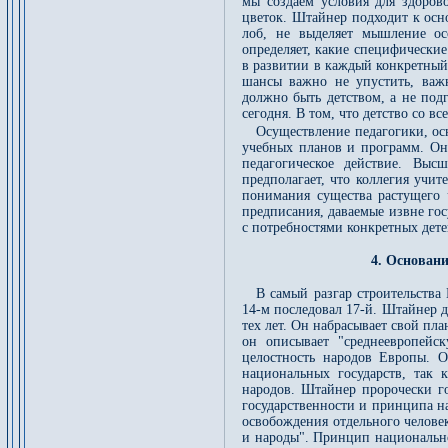
мы создаем условия для здорово
цветок. Штайнер подходит к осн
лоб, не выделяет мышление ос
определяет, какие специфически
в развитии в каждый конкретный
шансы важно не упустить, важ
должно быть детством, а не под
сегодня. В том, что детство со в
Осуществление педагогики, ос
учебных планов и программ. Оно
педагогическое действие. Вы
предполагает, что коллегия учи
понимания существа растущего 
предписания, даваемые извне го
с потребностями конкретных дете
4. Основани
В самый разгар строительства 
14-м последовал 17-й. Штайнер д
тех лет. Он набрасывает свой пл
он описывает "среднеевропейск
целостность народов Европы. О
национальных государств, так 
народов. Штайнер пророчески г
государственности и принципа н
освобождения отдельного человек
и народы". Принцип национально