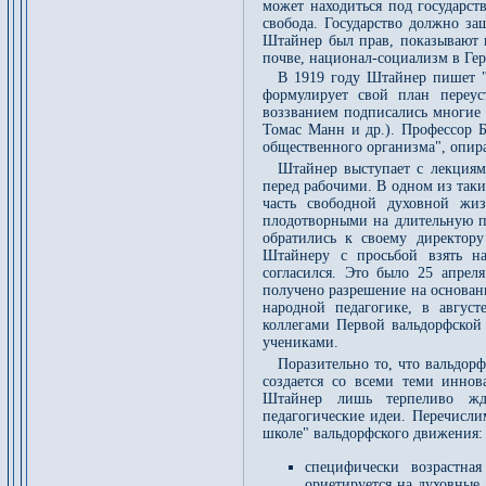
может находиться под государст
свобода. Государство должно за
Штайнер был прав, показывают 
почве, национал-социализм в Ге
В 1919 году Штайнер пишет "
формулирует свой план переус
воззванием подписались многие 
Томас Манн и др.). Профессор 
общественного организма", опир
Штайнер выступает с лекциям
перед рабочими. В одном из так
часть свободной духовной жи
плодотворными на длительную пе
обратились к своему директор
Штайнеру с просьбой взять на
согласился. Это было 25 апрел
получено разрешение на основан
народной педагогике, в авгус
коллегами Первой вальдорфской 
учениками.
Поразительно то, что вальдор
создается со всеми теми иннов
Штайнер лишь терпеливо жд
педагогические идеи. Перечисли
школе" вальдорфского движения:
специфически возрастна
ориетируется на духовные