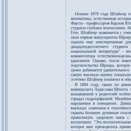
Осенью 1879 года Штайнер п
математика, естественная истор
Фауста - профессором Карлом Юл
студента глубокое впечатление.
Гете, Штайнер знакомится с уче
свои первые манускрипты Шроеру 
скрыты еще неисчерпанные для
двадцатидвухлетнего студент
национальной литературы" - мо
комментатора естественнонауч
удивления. Однако, после нек
поручительства Шроера, которое
сроки добивается удивительного
самую высокую оценку специалист
эстетике Штайнер посвятил в общ
В 1884 году, также по реко
коммерсанта Ладислава Шпехта. 
вызывавший у родителей особое
страдал гидроцефалией. Малейше
нарушения в поведении. Домаш
высказал сомнения в способнос
скрыты большие духовные способ
правильную, здоровую связь с
воспитание. "Эта воспитательная
которое мне приходилось прим