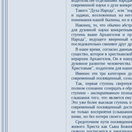
водительстве отдельными народам
современной науки о духе конкр
Такого "Духа Народа", или "на
и задачах, возложенных на нег
понимания нашей былины, но и в
Наконец, то, что обычно абстр
для духовной науки конкретны
ступень выше Архангелов и пр
Народа", ведущего вверенный 
последовательно сменяют друг дру
В наше время, согласно данны
существо, которое в христианск
иерархии Архангелов, Он в нашу
духовное развитие человечеств
Христовым", подателем для наше
Именно эти три категории д
современный посвященный, созна
Так, первая ступень сверхчу
полном сознании созерцать
в об
ступени -
инспиративного
позна
слышания того, что является ем
Это уже более высокая ступень 
современный посвященный достиг
не только восприятия (слышани
ними, но без потери своего инди
Средоточием пути посвящения,
живого Христа как Сына Божия
сначала постигается в имагинац