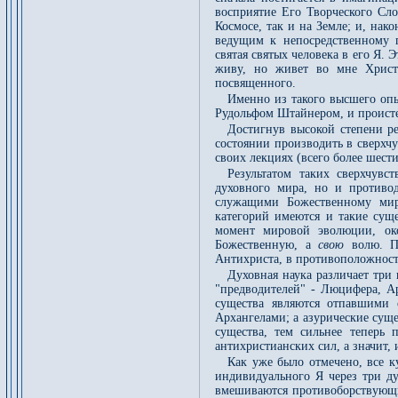
восприятие Его Творческого Сло
Космосе, так и на Земле; и, нак
ведущим к непосредственному 
святая святых человека в его Я. 
живу, но живет во мне Христо
посвященного.
Именно из такого высшего оп
Рудольфом Штайнером, и проистек
Достигнув высокой степени р
состоянии производить в сверхч
своих лекциях (всего более шести
Результатом таких сверхчувс
духовного мира, но и противо
служащими Божественному миро
категорий имеются и такие суще
момент мировой эволюции, око
Божественную, а
свою
волю. П
Антихриста, в противоположност
Духовная наука различает три
"предводителей" - Люцифера, А
существа являются отпавшими 
Архангелами; а азурические сущ
существа, тем сильнее теперь 
антихристианских сил, а значит,
Как уже было отмечено, все к
индивидуального Я через три ду
вмешиваются противоборствующи