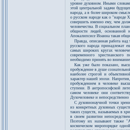
уровне духовном. Иными словами
этой центральной задачи будущег
народа, а в более широком смысл
о русском народе как о "народе 
совершить именно ему, чем дол
человечества. В социальном пла
общности людей, основанной 
Апокалипсисе Иоанна такая общи
Правда, описанная работа над
русского народа принадлежат е
самых широких кругах человеч
современного христианского п
необходимо принять во внимание
Как уже было показано, высш
пробуждение в душе сознательно
наиболее строгой и объективно
характер нашей эпохи. Напротив
пробуждением в человеке высш
ступени. В антропософской лит
самом человеке они соответст
Духочеловеке и непосредственно 
С духовнонаучной точки зрени
из конкретных духовных сущест
таких существ, называемых в хр
в своем развитии непосредстве
Поэтому их называют также "А
космическом миропорядке одно