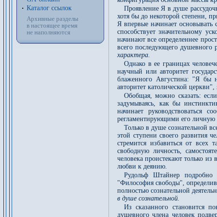
Каталог ссылок
Проявление Я в душе рассудоч
хотя бы до некоторой степени, п
Архивные разделы
Я впервые начинает основывать 
в настоящее время
способствует значительному ус
не наполняются
начинают все определеннее прост
всего последующего душевного 
характера.
Однако в ее границах человече
научный или авторитет государс
блаженного Августина: "Я бы 
авторитет католической церкви",
Обобщая, можно сказать: есл
задумываясь, как бы инстинкти
начинает руководствоваться с
регламентирующими его личную 
Только в душе сознательной вс
этой ступени своего развития ч
стремится избавиться от всех 
свободную личность, самостоя
человека проистекают только из
любви к деянию.
Рудольф Штайнер подробно о
"Философия свободы", определив
полностью сознательной деятель
в душе сознательной.
Из сказанного становится п
душевного члена человек подве