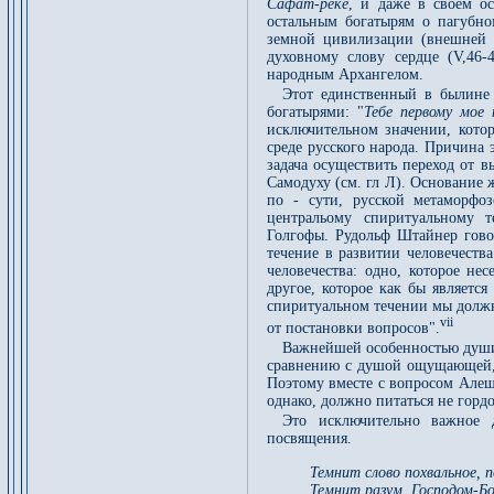
Сафат-реке
, и даже в своем о
остальным богатырям о пагубн
земной цивилизации (внешней 
духовному слову сердце (V,46-
народным Архангелом.
Этот единственный в былине 
богатырями: "
Тебе первому мое 
исключительном значении, кото
среде русского народа. Причина 
задача осуществить переход от 
Самодуху (см. гл Л). Основание 
по - сути, русской метаморфо
центральому спиритуальному т
Голгофы. Рудольф Штайнер гово
течение в развитии человечеств
человечества: одно, которое не
другое, которое как бы являетс
спиритуальном течении мы должн
vii
от постановки вопросов".
Важнейшей особенностью души 
сравнению с душой ощущающей, я
Поэтому вместе с вопросом Алеш
однако, должно питаться не гор
Это исключительно важное д
посвящения.
Темнит слово похвальное, п
Темнит разум, Господом-Б