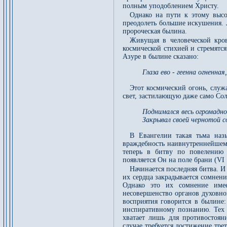
полным уподоблением Христу.
Однако на пути к этому высо
преодолеть большие искушения. Л
пророческая былина.
Живущая в человеческой кров
космической стихией и стремятся
Азуре в былине сказано:
Глаза ево - геенна огненная
Этот космический огонь, служ
свет, застилающую даже само Со
Поднимался весь огромадно
Закрывал своей чернотой с
В Евангелии такая тьма назы
враждебность наивнутреннейшему
теперь в битву по повелению 
появляется Он на поле брани (VI 
Начинается последняя битва. И 
их сердца закрадывается сомнени
Однако это их сомнение имее
несовершенство органов духовно
восприятия говорится в былине
инспиративному познанию. Тех д
хватает лишь для противостоя
случае требуется достижение тре