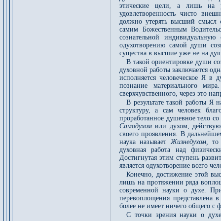
этические цели, а лишь на у
удовлетворенность чисто внеш
должно утерять высший смысл с
самим Божественным Водительс
сознательной индивидуальную 
одухотворению самой души соз
существа в высшие уже не на душ
В такой ориентировке души со
духовной работы заключается одн
исполняется человеческое Я в д
познание материального мира
сверхчувственного, через это напр
В результате такой работы Я 
структуру, а сам человек бла
проработанное душевное тело со 
Самодухом
или духом, действу
своего проявления. В дальнейше
наука называет
Жизнедухом,
то
духовная работа над физичес
Достигнутая этим ступень разви
является одухотворение всего чел
Конечно, достижение этой вы
лишь на протяжении ряда вопло
современной науки о духе. Пр
перевоплощения представлена в 
более не имеет ничего общего с 
С точки зрения науки о дух