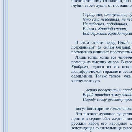
инспиративному сознанию), он о
глубин своей души, от постоянн
Сердцу ево, оглянувшись, д
Что сила нездешняя, не не
Не небесная, пододонная,
Рядом с Кривдой стоит,
Бой держать Кривде неус
В этом ответе перед Ильей 
пододонным" (к силам бездны),
постепенно начинает проступать 
Лишь тогда, когда все
человеч
помощь из высших миров. В свое
Храброго
, одного из тех нео
люциферической гордыне и
забы
ослеплении. Только теперь, уже
клятву великую
...верою послужить и прав
Верой-правдою земле свято
Народу свому русскому-прав
могут богатыри не только снов
Это высокое духовное существ
приняв в сердце обет жертвенно
русский народ его народным 
ясновидящая сказительница скво