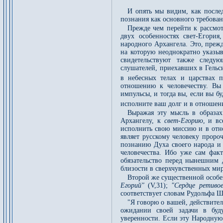
И опять мы видим, как после
познания как основного требова
Прежде чем перейти к рассмот
двух особенностях свет-Егория
народного Архангела. Это, преж
на которую неоднократно указыва
свидетельствуют также следу
слушателей, приехавших в Гельс
в небесных телах и царствах 
отношению к человечеству. Вы
импульсы, и тогда вы, если вы 
исполните ваш долг и в отношен
Выражая эту мысль в образах
Архангелу, к
свет-Егорию
, и в
исполнить свою миссию и в отн
являет русскому человеку проро
познанию Духа своего народа и 
человечества. Ибо уже сам фак
обязательство перед нынешним 
близости в сверхчувственных мир
Второй же существенной особ
Егорий"
(V,31);
"Сердце ретиво
соответствует словам Рудольфа Ш
"Я говорю о вашей, действите
ожидании своей задачи в буд
уверенности. Если эту Народну