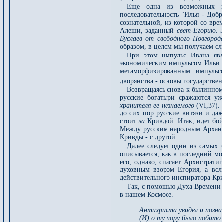
Еще одна из возможных ин
последовательность "Илья - Доб
сознательной, из которой со вр
Алеши, заданный
свет-Егорию
.
Буслаев от свободного Новгород
образом, в целом мы получаем с
При этом импульс Ивана яв
экономическим импульсом Ильи 
метаморфизированным импуль
дворянства - основы государств
Возвращаясь снова к былинном
русские богатыри сражаются уж
хранителя ее незнаемого
(VI,37).
до сих пор русские витязи и д
стоит
за
Кривдой. Итак, идет бо
Между русским народным Арханг
Кривды - с другой.
Далее следует один из самых
описывается, как в последний м
его, однако, спасает Архистрат
духовным взором Егория, а всл
действительного инспиратора Кр
Так, с помощью Духа Времени 
в нашем Космосе.
Антихриста увидел и позна
(И) о ту пору было побито