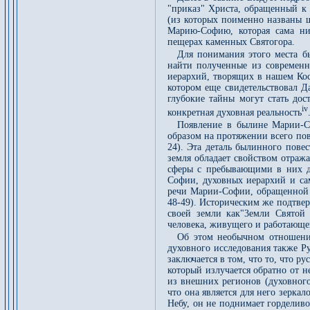
"приказ" Христа, обращенный к
(из которых поименно названы 
Марию-Софию, которая сама ни
пещерах каменных Святогора.
Для понимания этого места б
найти полученные из современн
иерархий, творящих в нашем Кос
котором еще свидетельствовал Д
глубокие тайны могут стать до
iv
конкретная духовная реальность
Появление в былине Марии-С
образом на протяжении всего по
24). Эта деталь былинного повес
земля обладает свойством отраж
сферы с пребывающими в них д
Софии, духовных иерархий и сам
речи Марии-Софии, обращенной 
48-49). Историческим же подтве
своей земли как"3емли Святой 
человека, живущего и работающег
Об этом необычном отношении
духовного исследования также Р
заключается в том, что то, что р
который излучается обратно от н
из внешних регионов (духовного
что она является для него зерка
Небу, он не поднимает горделиво 