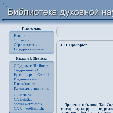
Главное меню
Новости
О проекте
Обратная связь
С.О. Прокофьев
Поддержка проекта
Наследие Р. Штейнера
О Рудольфе Штейнере
Содержание GA
Русский архив GA
Изданные книги
География лекций
Календарь души
18 нед.
GA-Katalog
GA-Beiträge
Vortragsverzeichnis
Пророческая былина "Как Свя
GA-Unveröffentlicht
своему характеру и содержан
творчества. Эта былина возник