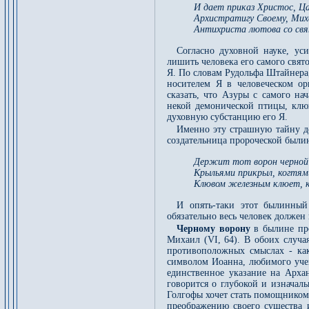
И дает приказ Христос, Ца
Архистратигу Своему, Миха
Антихриста лютова со свя
Согласно духовной науке, ус
лишить человека его самого свято
Я. По словам Рудольфа Штайнера,
носителем Я в человеческом ор
сказать, что Азуры с самого н
некой демонической птицы, клю
духовную субстанцию его Я.
Именно эту страшную тайну де
создательница пророческой былин
Держит тот ворон черной 
Крыльями прикрыл, когтям
Клювом железным клюет, к
И опять-таки этот былинный
обязательно весь человек должен 
Черному ворону
в былине про
Михаил (VI, 64). В обоих случа
противоположных смыслах - как
символом Иоанна, любимого учен
единственное указание на Арха
говорится о глубокой и изначал
Голгофы хочет стать помощником 
преображению своего существа и