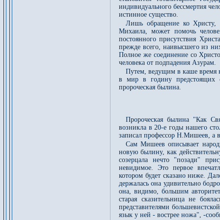
индивидуального бессмертия челов
истинное существо.
Лишь обращение ко Христу, 
Михаила, может помочь челове
постоянного присутствия Христ
прежде всего, наивысшего из ни
Полное же соединение со Христо
человека от подпадения Азурам.
Путем, ведущим в каше время 
в мир в годину предстоящих е
пророческая былина.
Пророческая былина "Как Св
возникла в 20-е годы нашего сто
записал профессор Н.Мишеев, а в
Сам Мишеев описывает народн
новую былину, как действительн
созерцала нечто "позади" прис
невидимое. Это первое впечат
котором будет сказано ниже. Дал
держалась она удивительно бодро,
она, видимо, большим авторитет
старая сказительница не боял
представителями большевистской 
язык у ней - вострее ножа", -со