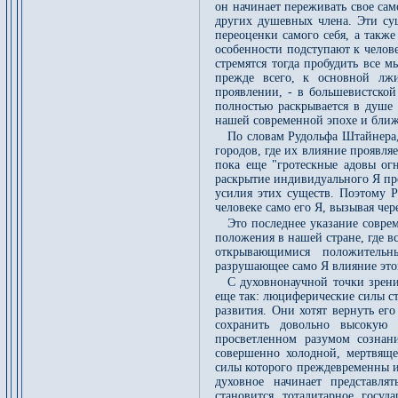
он начинает переживать свое са
других душевных члена. Эти су
переоценки самого себя, а такж
особенности подступают к челове
стремятся тогда пробудить все 
прежде всего, к основной лж
проявлении, - в большевистской
полностью раскрывается в душе 
нашей современной эпохе и бли
По словам Рудольфа Штайнера
городов, где их влияние проявля
пока еще "гротескные адовы ог
раскрытие индивидуального Я пр
усилия этих существ. Поэтому 
человеке само его Я, вызывая чер
Это последнее указание совре
положения в нашей стране, где в
открывающимися положительн
разрушающее само Я влияние это
С духовнонаучной точки зрени
еще так: люциферические силы с
развития. Они хотят вернуть его
сохранить довольно высокую 
просветленном разумом сознан
совершенно холодной, мертвяще
силы которого преждевременны и
духовное начинает представля
становится тоталитарное госу