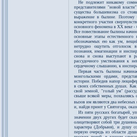
Не подлежит никакому сомн
представителями "новой власти"
существа большевизма со стоя
выражение в былине. Поэтому 
конкретного участия сверхчувст
основного феномена в XX веке -
Все повествование былины начина
основные этапы естественного 
обозначаемых ею как ум, вещи
нетрудно ощутить отголосок в
познания, имагинации и инспир
снова и снова выступают в ра
рассудочного умствования к не
сердечному слышанию, к инспира
Первая часть былины начина
монгольскими ордами, предст
истории. Победив напор люцифер
в своих собственных душах. Как
свой земной, "голый ум" (рассу
свыше всякой меры, похваляясь 
вызов им являются два небесных 
и, найдя приют у Святогора, ока
Из пяти русских богатырей, у
значении двух других будет ск
олицетворяют собой три душевны
характера (Добрыня), и душу с
первую очередь из области душ
русских людей, в данном случа