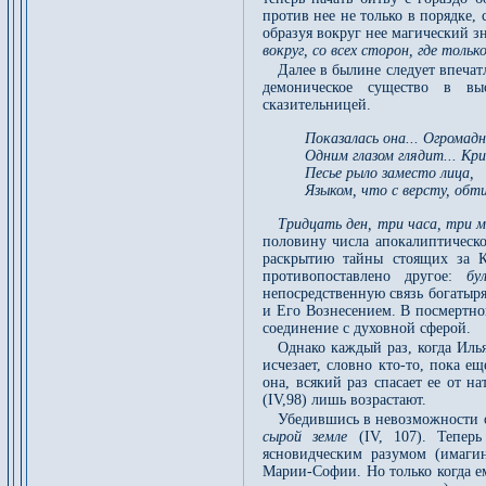
против нее не только в порядке,
образуя вокруг нее магический зн
вокруг, со всех сторон, где толь
Далее в былине следует впеча
демоническое существо в вы
сказительницей.
Показалась она... Огромадна
Одним глазом глядит... Кр
Песье рыло заместо лица,
Языком, что с версту, об
Тридцать ден, три часа, три 
половину числа апокалиптическо
раскрытию тайны стоящих за К
противопоставлено другое:
бу
непосредственную связь богатыр
и Его Вознесением. В посмертно
соединение с духовной сферой.
Однако каждый раз, когда Иль
исчезает, словно кто-то, пока 
она, всякий раз спасает ее от н
(IV,98) лишь возрастают.
Убедившись в невозможности 
сырой земле
(IV, 107). Теперь
ясновидческим разумом (имаг
Марии-Софии. Но только когда е