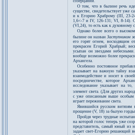
созерцаний.
О том, что в былине речь ид
существе, свидетельствует уже 
и к Егорию Храброму (III, 23-2
1,6<-7 и IV, 126-131; VI, 8-14
(VI,24), то есть как к духовному
Однако более всего о высоком
былине он назван
Заступником з
его горят огнем, восходящим о
прекрасен Егорий Храбрый; весь
усыпан он звездами небесными..
вообще возможно более прекрас
Архангела.
Особенно постоянное прибав
указывает на важную тайну вза
взаимодействие и носит в своей
посредничестве, которое Арха
исследование указывает на то,
элемент света. (Для других наро
с уже описанным выше особым о
играет переживание света.
Явившийся русским витязям 
прощение (V, 18) за былую гордын
Пройдя через трудные испытан
на которой голос теперь уже со
представитель, самый юный из 
задает свет-Егорию решающий во