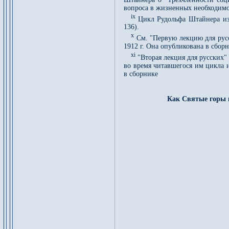
вопроса в жизненных необходимос
ix
Цикл Рудольфа Штайнера из 
136).
x
См. "Первую лекцию для рус
1912 г. Она опубликована в сбор
xi
"Вторая лекция для русских"
во время читавшегося им цикла 
в сборнике
Как Святые горы 