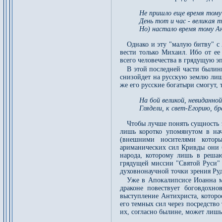
Не пришло еще время тому 
День тот и час - великая т
Но) настало время тому А
Однако и эту "малую битву" с
вести только Михаил. Ибо от ее 
всего человечества в грядущую эп
В этой последней части былины
снизойдет на русскую землю лиш
же его русские богатыри смогут,
На бой великой, невиданной
Глядели, к свет-Егорию, бр
Чтобы лучше понять сущность 
лишь коротко упомянутом в на
(внешними носителями которы
ариманических сил Кривды они б
народа, которому лишь в реша
грядущей миссии "Святой Руси" 
духовнонаучной точки зрения Руд
Уже в Апокалипсисе Иоанна м
драконе повествует боговдохно
выступление Антихриста, которо
его темных сил через посредство
их, согласно былине, может лиш