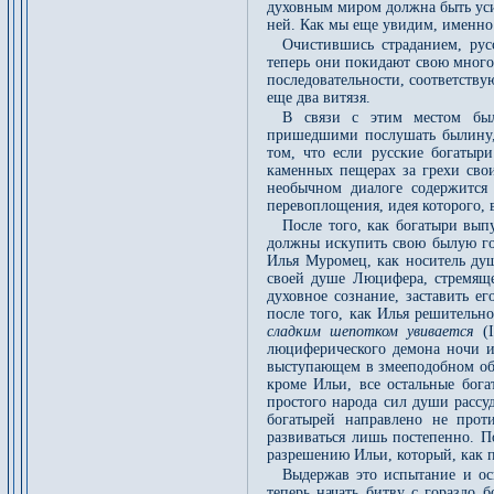
духовным миром должна быть уси
ней. Как мы еще увидим, именно
Очистившись страданием, рус
теперь они покидают свою много
последовательности, соответству
еще два витязя.
В связи с этим местом был
пришедшими послушать былину, 
том, что если русские богатыр
каменных пещерах за грехи сво
необычном диалоге содержится
перевоплощения, идея которого,
После того, как богатыри вып
должны искупить свою былую го
Илья Муромец, как носитель ду
своей душе Люцифера, стремящ
духовное сознание, заставить е
после того, как Илья решительно
сладким шепотком увивается
(I
люциферического демона ночи и
выступающем в змееподобном обра
кроме Ильи, все остальные бога
простого народа сил души рассу
богатырей направлено не про
развиваться лишь постепенно. П
разрешению Ильи, который, как п
Выдержав это испытание и ос
теперь начать битву с гораздо 