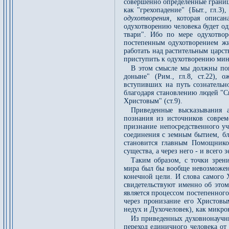
совершенно определенные границы
как "грехопадение" {Быт., гл.З
одухотворения,
которая описан
одухотворению человека будет о
твари". Ибо по мере одухотвор
постепенным одухотворением жи
работать над растительным царс
приступить к одухотворению мин
В этом смысле мы должны пони
доныне" (Рим., гл.8, ст.22), 
вступивших на путь сознательн
благодаря становлению людей "С
Христовым" (ст.9).
Приведенные высказывания 
познания из источников соврем
признание непосредственного уч
соединения с земным бытием, бл
становится главным Помощнико
существа, а через него - и всего 
Таким образом, с точки зрени
мира был бы вообще невозможен 
конечной цели. И слова самого Х
свидетельствуют именно об этом
является процессом постепенного
через пронизание его Христовы
недух и Духочеловек), как микро
Из приведенных духовнонаучны
переход единичного человека о