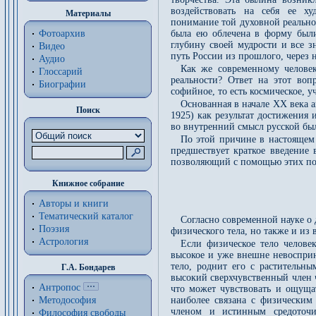
воздействовать на себя ее ху
Материалы
понимание той духовной реальнос
Фотоархив
была ею облечена в форму были
глубину своей мудрости и все з
Видео
путь России из прошлого, через н
Аудио
Как же современному челове
Глоссарий
реальности? Ответ на этот воп
Биографии
софийное, то есть космическое, у
Основанная в начале XX века 
Поиск
1925) как результат достижения
во внутренний смысл русской был
По этой причине в настоящем 
предшествует краткое введение 
позволяющий с помощью этих пон
Книжное собрание
Авторы и книги
Тематический каталог
Согласно современной науке о 
Поэзия
физического тела, но также и из
Астрология
Если физическое тело челове
высокое и уже внешне невосприн
тело, роднит его с растительн
Г.А. Бондарев
высокий сверхчувственный член ч
Антропос
что может чувствовать и ощущат
Методософия
наиболее связана с физическим
членом и истинным средоточие
Философия cвободы