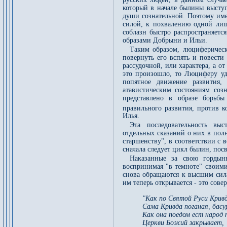
который в начале былины выступ
души сознательной. Поэтому име
силой, к похвалению одной лиш
соблазн быстро распространяетс
образами Добрыни и Ильи.
Таким образом, люциферическ
повернуть его вспять и повест
рассудочной, или характера, а 
это произошло, то Люциферу уда
попятное движение развития,
атавистическим состояниям со
представлено в образе борьб
правильного развития, против к
Илья.
Эта последовательность выс
отдельных сказаний о них в пол
старшенству", в соответствии с 
сначала следует цикл былин, пос
Наказанные за свою гордын
воспринимая "в темноте" своим
снова обращаются к высшим сил
им теперь открывается - это сов
"Как по Святой Руси Кривд
Сама Кривда поганая, басу
Как она поедом ест народ 
Церкви Божий закрывает,