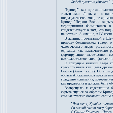
Людей русскиих убивает".
(
"Кривда", как противоположно
только лжи. Ложь же в наше
подразумевается мощное аримани
Кривда "Церкви Божий закрыва
мероприятиям большевиков в
свидетельствует о том, что под
нашествие. А именно, в IV части 
В лекции, прочитанной в Штут
природу большевизма, говоря о 
человеческого зверя, разумнос
однажды, как исключительно ра
формирующие человечество... вс
все человеческое, специфически ч
О грядущем явлении зверя г
красного цвета как цвета драк
Софию (Апок., гл.12). Об этом др
образы Апокалипсиса прежде все
грядущие испытания, которые нек
как предвестия и должны быть о
Возвращаясь к содержанию б
скрывающейся за образом Кривды
слышат русские богатыри своим 
"Нет меня, Кривды, ничево 
Со всякой силою могу борот
С Самим Христом - Царем