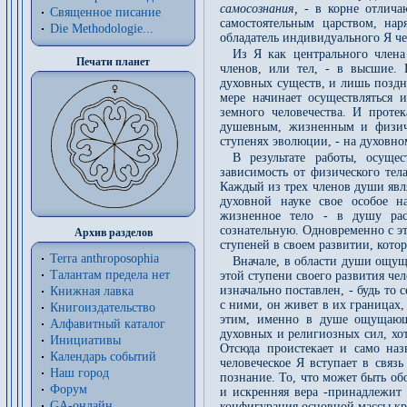
самосознания,
- в корне отлича
Священное писание
самостоятельным царством, на
Die Methodologie...
обладатель индивидуального Я че
Из Я как центрального члена
Печати планет
членов, или тел, - в высшие. 
духовных существ, и лишь поздн
мере начинает осуществляться и
земного человечества. И проте
душевным, жизненным и физич
ступенях эволюции, - на духовно
В результате работы, осуще
зависимость от физического тел
Каждый из трех членов души явл
духовной науке свое особое н
жизненное тело - в душу рас
сознательную. Одновременно с эт
Архив разделов
ступеней в своем развитии, кото
Terra anthroposophia
Вначале, в области души ощу
Талантам предела нет
этой ступени своего развития чел
изначально поставлен, - будь то
Книжная лавка
с ними, он живет в их границах
Книгоиздательство
этим, именно в душе ощущающе
Алфавитный каталог
духовных и религиозных сил, хо
Инициативы
Отсюда проистекает и само на
Календарь событий
человеческое Я вступает в связ
Наш город
познание. То, что может быть об
Форум
и искренняя вера -принадлежит 
GA-онлайн
конфигурация основной массы крес