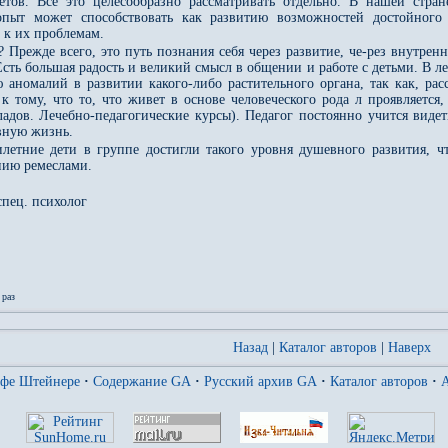
етов. Все это целесообразно рассматривать отдельно. В нашей стра
опыт может способствовать как развитию возможностей достойного 
 к их проблемам.
у? Прежде всего, это путь познания себя через развитие, че-рез внутре
Есть большая радость и великий смысл в общении и работе с детьми. В л
 аномалий в развитии какого-либо растительного органа, так как, ра
тому, что то, что живет в основе человеческого рода л проявляется, в
дов. Лечебно-педагогические курсы). Педагог постоянно учится видеть,
вную жизнь.
летние дети в группе достигли такого уровня душевного развития, ч
нию ремеслами.
спец. психолог
раз
Назад
|
Каталог авторов
|
Наверх
ьфе Штейнере
·
Содержание GA
·
Русский архив GA
·
Каталог авторов
·
A