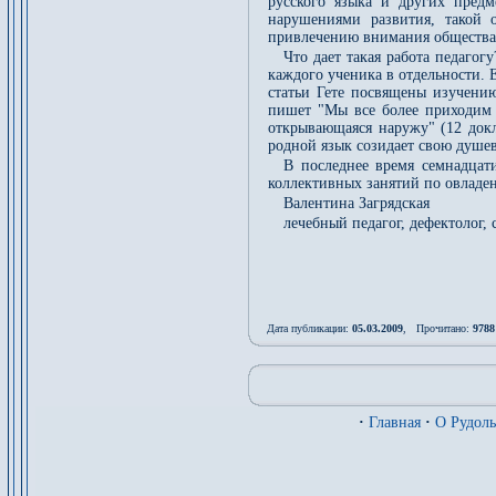
русского языка и других предм
нарушениями развития, такой 
привлечению внимания общества
Что дает такая работа педагог
каждого ученика в отдельности. 
статьи Гете посвящены изучению
пишет "Мы все более приходим к 
открывающаяся наружу" (12 докла
родной язык созидает свою душе
В последнее время семнадцати
коллективных занятий по овладе
Валентина Загрядская
лечебный педагог, дефектолог, 
Дата публикации:
05.03.2009
, Прочитано:
9788
·
Главная
·
О Рудол