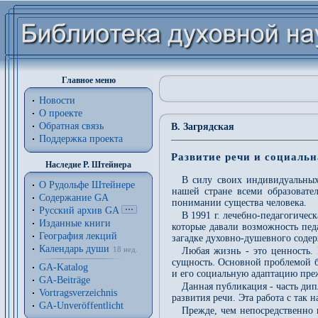
Главное меню
Новости
О проекте
Обратная связь
В. Загрядская
Поддержка проекта
Развитие речи и социаль
Наследие Р. Штейнера
В силу своих индивидуальных
О Рудольфе Штейнере
нашей стране всеми образовате
Содержание GA
понимании существа человека.
Русский архив GA
В 1991 г. лечебно-педагогичес
Изданные книги
которые давали возможность пед
География лекций
загадке духовно-душевного содер
Календарь души
18 нед.
Любая жизнь - это ценность.
сущность. Основной проблемой б
GA-Katalog
и его социальную адаптацию пре
GA-Beiträge
Данная публикация - часть дип
Vortragsverzeichnis
развития речи. Эта работа с так 
GA-Unveröffentlicht
Прежде, чем непосредственно 