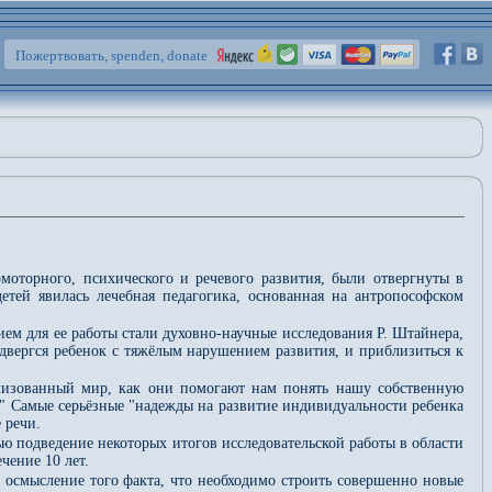
Пожертвовать, spenden, donate
оторного, психического и речевого развития, были отвергнуты в
тей явилась лечебная педагогика, основанная на антропософском
ием для ее работы стали духовно-научные исследования Р. Штайнера,
двергся ребенок с тяжёлым нарушением развития, и приблизиться к
илизованный мир, как они помогают нам понять нашу собственную
?" Самые серьёзные "надежды на развитие индивидуальности ребенка
 речи.
ью подведение некоторых итогов исследовательской работы в области
чение 10 лет.
о осмысление того факта, что необходимо строить совершенно новые