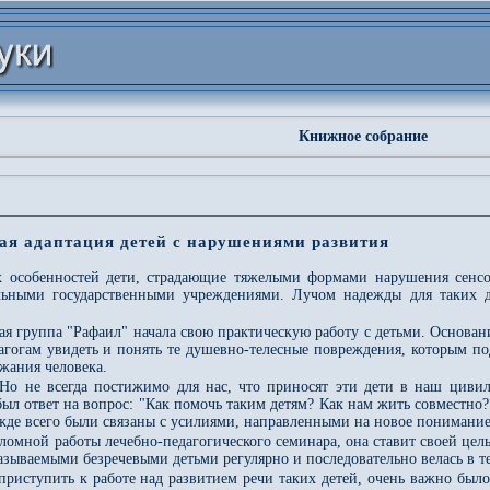
Книжное собрание
ная адаптация детей с нарушениями развития
 особенностей дети, страдающие тяжелыми формами нарушения сенсом
льными государственными учреждениями. Лучом надежды для таких де
кая группа "Рафаил" начала свою практическую работу с детьми. Основан
агогам увидеть и понять те душевно-телесные повреждения, которым по
жания человека.
 Но не всегда постижимо для нас, что приносят эти дети в наш цив
ыл ответ на вопрос: "Как помочь таким детям? Как нам жить совместно
жде всего были связаны с усилиями, направленными на новое понимание
ломной работы лечебно-педагогического семинара, она ставит своей цел
называемыми безречевыми детьми регулярно и последовательно велась в те
приступить к работе над развитием речи таких детей, очень важно был