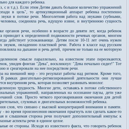
льно для каждого ребенка.
з, с и т.д.). Если этим Детям давать большое количество упражнений
опади в цель", то артикуляционный аппарат ребенка постепенно
 звуки в потоке речи. Многолетняя работа над звуками (зубными,
человека, соединяла речь, идущую извне, и внутреннюю сущность
органов речи, особенно в возрасте до девяти лет, когда ребенок
еста приводит к определенной подвижности речевых органов, многим
сегда действует успокаивающе. Детям после 10-11 лет очень нужен
х звуков, овладению пластикой речи. Работа в классе над русским
овлияла на дыхание и речь детей, причем не только на ее моторную
деленном смысле параллельно, на известном этапе пересекаются,
ок, увидев фонтан "Дева", воскликнул: "Дева печально сидит!" Тот
цию и среагировали на нее посредством речи.
а на внешний мир - это результат работы над ритмом. Кроме того,
. В рамках двигательно-ритмизированной деятельности они лучше
ся внутренняя речь, которая позволяет развивать монолог.
деленную трудность. Многие дети, оставаясь в потоке собственного
ециальных упражнений, направленных на осознание паузы, дети уже
нчаний слов. Просто четкого проговаривания окончания для детей
зрительных, слуховых и двигательных возможностей ребенка.
ния слов, что связано с высокой концентрацией внимания и памяти.
 - во время произнесения окончания прыгнуть или сделать какое-то
рная и слышимая сторона речи получают дополнительный импульс к
азные аспекты речи в единое целое.
ные ее стороны. Исходя из известного факта, что говорить ребенок