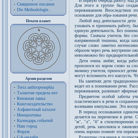
В первую очередь работу над 
Священное писание
Для этого в группе был создан
Die Methodologie...
переживанием. Впоследствии эт
основание для обра-зования речи
Любой вид деятельности дети 
Печати планет
узнавать и принимать работу, бы
единую деятельность. Без поним
формы. Сначала учитель без сл
напряженной тишины, когда захва
случае слово заметно интенсив
образом через речь внутренне ож
невозможно без предварительной
Дети очень любят, когда раб
произнося их хором слово за сл
мимику учителя, приносит детям 
могут вспомнить его наизусть. Ч
Архив разделов
На занятиях дети традиционно
ведет их к пониманию речи. Расс
Terra anthroposophia
переживания, развивает эфирные 
Талантам предела нет
Предметом особой заботы учи
Книжная лавка
пластического в речи и сохранен
Книгоиздательство
волевыми импульсами. Это воспр
Алфавитный каталог
В период осознавания одиноче
Инициативы
делается на лирическое в речи. 
Календарь событий
"м", "л", "б" в стихотворениях
Наш город
детей, речь заполняла и оживля
Форум
очень хорошо помнят эти пережи
GA-онлайн
Развитию суждения в подростк