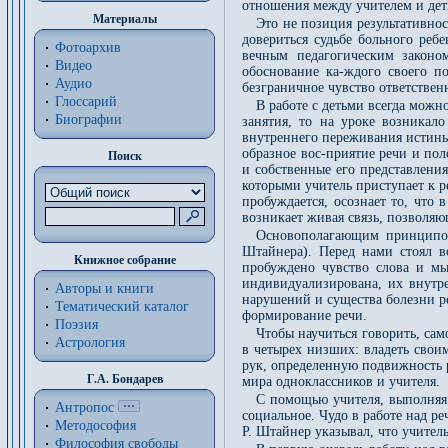
отношения между учителем и дет
Материалы
Это не позиция результативнос
довериться судьбе больного реб
Фотоархив
вечным педагогическим законом
Видео
обоснование ка-ждого своего п
Аудио
безграничное чувство ответственн
Глоссарий
В работе с детьми всегда можн
Биографии
занятия, то на уроке возникал
внутреннего переживания истины.
образное вос-приятие речи и по
Поиск
и собственные его представлени
которыми учитель приступает к 
пробуждается, осознает то, что 
возникает живая связь, позволя
Основополагающим принципом 
Штайнера). Перед нами стоял в
Книжное собрание
пробуждено чувство слова и мы
индивидуализирована, их внутр
Авторы и книги
нарушений и существа болезни р
Тематический каталог
формирование речи.
Поэзия
Чтобы научиться говорить, сам
Астрология
в четырех низших: владеть свои
рук, определенную подвижность 
Г.А. Бондарев
мира одноклассников и учителя.
С помощью учителя, выполняя 
Антропос
социальное. Чудо в работе над ре
Методософия
Р. Штайнер указывал, что учител
Философия cвободы