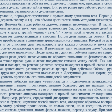
ожность представить себя на месте другого, понять его, проследить с
ждая в душах чувство тайны мира. В игре по ролям при работе с различ
ношения, развиваются их душевные силы.
зусловно, порождает стремление к правильному движению тела. Порою да
 держать голову и т.д., что обычно достигается лишь методами физиоте
гра Должна быть для ребенка художественным переживани-ем. В частно
оем является звук, что делает возможным быстрое включение детей в
руг к другу, третий ученик - звук "г" - хочет пройти через эту закры
одвигает одноклассников в стороны. Потом дети меняются ролями. В эт
преобразовать в движение артикуляционного аппарата. Каждый звук пр
ка и со стихиями дает возможность для каждого согласного звука и
оторную составляющую речи. В результате, дети овладевают даже "слож
о для него недоступно. После таких игр данная проблема перестает сущес
ороны речи детей, невозможно не обратить внимание на феноменальное
 а также правая рука и левое полушарие связаны между собой. Так к
и и пальцев, то речевое развитие всегда находится в прямой связи с т
я деятельность развивает речевые центры. При действии Обеими рука
о труда все дети стараются высказаться в Доступной для них форме,
 уровень произвольного внимания детей сохраняется.
ышением гибкости пальцев увеличивается и подвижность артикуляцион
движение пальцев, противопоставление большого другим пальцам ру
лишь благодаря множеству игр, направленных на развитие гибкости пал
ости речевого аппарата находится в прямой зависимости от подвижнос
. Например, ребенок, страдающий дизартрией, мог произносить только 
ске и бумаге, изучение частей своего тела, овладение образным воспри
 этому ребенку произносить не только слоги, но и соединить слоги
ме: сначала движения, потом формы, наконец, переход к звуку. При эт