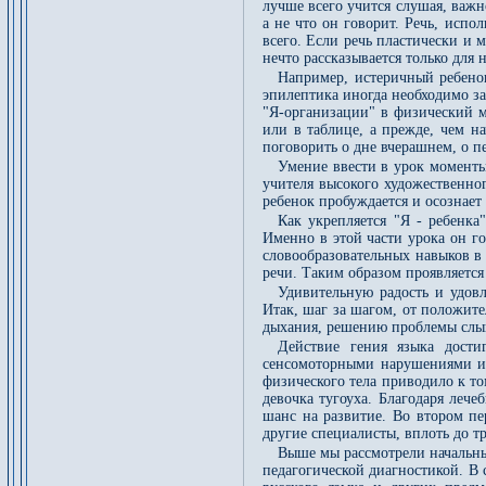
лучше всего учится слушая, важн
а не что он говорит. Речь, исп
всего. Если речь пластически и 
нечто рассказывается только для 
Например, истеричный ребенок
эпилептика иногда необходимо за
"Я-организации" в физический ми
или в таблице, а прежде, чем на
поговорить о дне вчерашнем, о п
Умение ввести в урок моменты 
учителя высокого художественно
ребенок пробуждается и осознает 
Как укрепляется "Я - ребенка
Именно в этой части урока он г
словообразовательных навыков в
речи. Таким образом проявляется
Удивительную радость и удовл
Итак, шаг за шагом, от положит
дыхания, решению проблемы слыш
Действие гения языка дости
сенсомоторными нарушениями из-
физического тела приводило к то
девочка тугоуха. Благодаря лече
шанс на развитие. Во втором пе
другие специалисты, вплоть до т
Выше мы рассмотрели начальный
педагогической диагностикой. В 