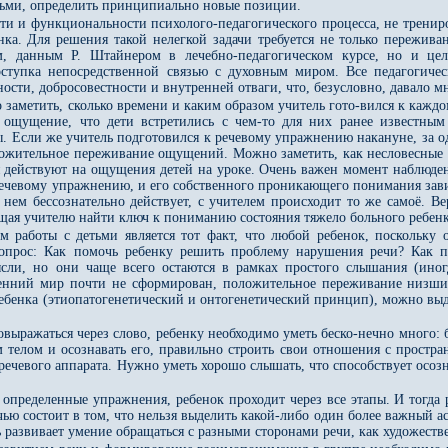
ьми, определить принципиально новые позиции.
ти и функциональности психолого-педагогического процесса, не трениро
енка. Для решения такой нелегкой задачи требуется не только пережив
, данным Р. Штайнером в лечебно-педагогическом курсе, но и целе
оступка непосредственной связью с духовным миром. Все педагогичес
ости, добросовестности и внутренней отваги, что, безусловно, давало м
о заметить, сколько времени и каким образом учитель гото-вился к кажд
о ощущение, что дети встретились с чем-то для них ранее известны
 Если же учитель подготовился к речевому упражнению накануне, за один
ложительное переживание ощущений. Можно заметить, как несловесные д
я действуют на ощущения детей на уроке. Очень важен момент наблюден
речевому упражнению, и его собственного проникающего понимания зави
в нем бессознательно действует, с учителем происходит то же самоё. В
ющая учителю найти ключ к пониманию состояния тяжело больного ребенк
работы с детьми является тот факт, что любой ребенок, поскольку о
опрос: Как помочь ребенку решить проблему нарушения речи? Как п
сли, но они чаще всего остаются в рамках простого слышания (иног
енний мир почти не сформирован, положительное переживание низших
ебенка (этиопатогенетический и онтогенетический принцип), можно выд
овыражаться через слово, ребенку необходимо уметь беско-нечно много:
м телом и осознавать его, правильно строить свои отношения с простр
речевого аппарата. Нужно уметь хорошо слышать, что способствует осо
определенные упражнения, ребенок проходит через все этапы. И тогда 
чью состоит в том, что нельзя выделить какой-либо один более важный ас
ь развивает умение обращаться с разными сторонами речи, как художест