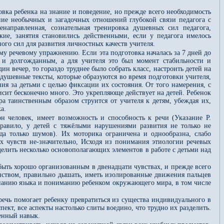
вка ребенка на знание и поведение, но прежде всего необходимость
ание необычных и загадочных отношений глубокой связи педагога с
направленная, сознательная тренировка душевных сил педагога,
кие, занятия становились действенными, если у педагога имелось
ного сил для развития личностных качеств учителя.
ому речевому упражнению. Если эта подготовка началась за 7 дней до
м и долгожданным, а для учителя это был момент стабильности и
 вечер, то гораздо труднее было собрать класс, настроить детей на
ушевные тексты, которые образуются во время подготовки учителя,
ия за детьми с целью фиксации их состояния. От того намерения, с
сит бесконечно много. Это укрепляюще действует на детей. Ребенок
ера таинственным образом струится от учителя к детям, убеждая их,
а.
н человек, имеет возможность и способность к речи (Указание Р.
равило, у детей с тяжёлыми нарушениями развития не только не
да только шумов). Их моторика ограничена и однообразна, слабо
 чувств не-значительно, Исходя из понимания этиологии речевых
елить несколько основополагающих элементов в работе с детьми над
 быть хорошо организованным в двенадцати чувствах, и прежде всего
анством, правильно дышать, иметь изолированные движения пальцев
знанию языка и пониманию ребенком окружающего мира, в том числе
речь помогает ребенку превратиться из существа индивидуального в
пект, все аспекты настолько слиты воедино, что трудно их разделить.
венный навык.