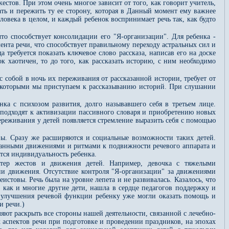
стов. При этом очень многое зависит от того, как говорит учитель,
ать и пережить ту ее сторону, которая в Данный момент ему важнее
ловека в целом, и каждый ребенок воспринимает речь так, как будто
о способствует консолидации его "Я-организации". Для ребенка -
нта речи, что способствует правильному переходу астральных сил и
требуется показать ключевое слово рассказа, написав его на доске
к хаотичен, то до того, как рассказать историю, с ним необходимо
с собой в ночь их переживания от рассказанной истории, требует от
 с которыми мы приступаем к рассказыванию историй. При слушании
нка с психозом развития, долго называвшего себя в третьем лице.
 подходят к активизации пассивного словаря и приобретению новых
ереживания у детей появляется стремление выразить себя с помощью
зы. Сразу же расширяются и социальные возможности таких детей.
ванными движениями и ритмами к подвижности речевого аппарата и
ся индивидуальность ребенка.
актер жестов и движения детей. Например, девочка с тяжелыми
ии движения. Отсутствие контроля "Я-организации" за движениями
истовы. Речь была на уровне лепета и не развивалась. Казалось, что
, как и многие другие дети, нашла в сердце педагогов поддержку и
ле улучшения речевой функции ребенку уже могли оказать помощь и
и речи.)
яют раскрыть все стороны нашей деятельности, связанной с лечебно-
 аспектов речи при подготовке и проведении праздников, на эпохах