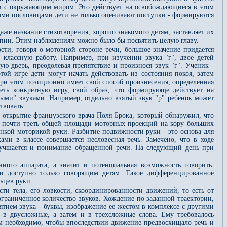
вязи с окружающим миром. Это действует на освобождающиеся в этом
ными пословицами дети не только оценивают поступки - формируются
же название стихотворения, хорошо знакомого детям, заставляет их
рапии. Этим наблюдениям можно было бы посвятить целую главу.
сти, говоря о моторной стороне речи, большое значение придается
 классную работу. Например, при изучении звука "г", двое детей
тую дверь, преодолевая препятствие и произнося звук "г". Ученик -
ой игре дети могут начать действовать из состояния покоя, затем
и этом позиционно имеет свой способ произнесения, определенная
меть конкретную игру, свой образ, что формирующе действует на
ными" звуками. Например, отдельно взятый звук "р" ребенок может
твовать.
 открытие французского врача Поля Брока, который обнаружил, что
ак почти треть общей площади моторных проекций на кору больших
онкой моторикой руки. Разбитие подвижности руки - это основа для
ми в классе совершается несловесная речь. Замечено, что в ходе
 улучшается и понимание обращенной речи. На следующий день при
ного аппарата, а значит и потенциальная возможность говорить.
ки доступно только говорящим детям. Такое дифференцированное
ьцев руки.
ти тела, его ловкости, скоординированности движений, то есть от
ограниченное количество звуков. Хождение по заданной траектории,
ятием звука - буквы, изображение ее жестом в комплексе с другими
 в двусложные, а затем и в трехсложные слова. Ему требовалось
ом необходимо, чтобы впоследствии движение предвосхищало речь и