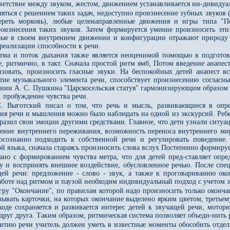
тветствие между звуком, жестом, движением устанавливается ин-дивидуа
ляться с решением таких задач, недоступно произнесение зубных звуков (
тереть морковь), любые целенаправленные движения и игры типа "П
оизнесения таких звуков. Затем формируется умение произносить эти
орые в своем внутреннем движении и конфигурации отражают природу 
 реализации способности к речи.
ма и поток дыхания также является неоценимой помощью в подготовке 
не, ритмично, в такт. Сначала простой ритм ямб, Потом введение анап
изовать, произносить гласные звуки. На беспокойных детей анапест в
тие музыкального элемента речи, способствует произнесению согласны
ении А. С. Пушкина "Царскосельская статуя" гармонизирующим образом п
, пробуждение чувства речи.
. Выготский писал о том, что речь и мысль, развивающиеся в опре
я речи и мышления можно было наблюдать на одной из экскурсий. Ребен
выразил свои эмоции другими средствами. Главное, что дети узнали ситуа
ение внутреннего переживания, возможность переноса внутреннего мир
осознанно подходить к собственной речи и регулировать поведение
й языка, сначала стараясь произносить слова вслух Постепенно формирует
ано с формированием чувства метра, что для детей пред-ставляет опре
зу и воспринять внешнее воздействие, обусловленное речью. После сп
ей речи: предложение - слово - звук, а также к проговариванию око
работе над ритмом и паузой необходим индивидуальный подход с учетом 
гру "Окончание", по правилам которой надо произносить только оконча
ывать карточки, на которых окончание выделено ярким цветом, третьему
ходе сохраняется и развивается интерес детей к звучащей речи, мото
руг друга. Таким образом, ритмическая система позволяет объеди-нить р
витию речи учитель должен уметь в известные моменты обособить отдель