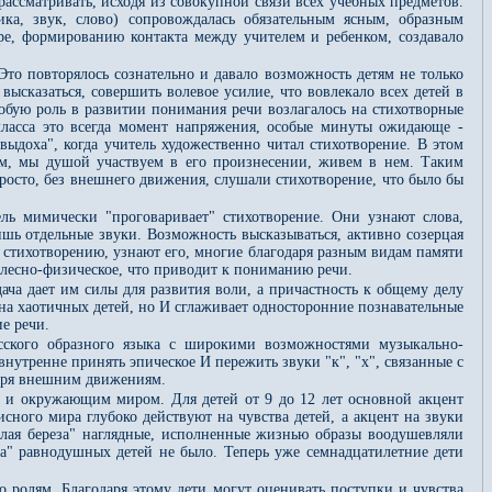
ассматривать, исходя из совокупной связи всех учебных предметов.
ка, звук, слово) сопровождалась обязательным ясным, образным
е, формированию контакта между учителем и ребенком, создавало
Это повторялось сознательно и давало возможность детям не только
ысказаться, совершить волевое усилие, что вовлекало всех детей в
обую роль в развитии понимания речи возлагалось на стихотворные
класса это всегда момент напряжения, особые минуты ожидающе -
выдоха", когда учитель художественно читал стихотворение. В этом
зом, мы душой участвуем в его произнесении, живем в нем. Таким
просто, без внешнего движения, слушали стихотворение, что было бы
ель мимически "проговаривает" стихотворение. Они узнают слова,
ишь отдельные звуки. Возможность высказываться, активно созерцая
к стихотворению, узнают его, многие благодаря разным видам памяти
елесно-физическое, что приводит к пониманию речи.
ача дает им силы для развития воли, а причастность к общему делу
на хаотичных детей, но И сглаживает односторонние познавательные
е речи.
усского образного языка с широкими возможностями музыкально-
внутренне принять эпическое И пережить звуки "к", "х", связанные с
даря внешним движениям.
м и окружающим миром. Для детей от 9 до 12 лет основной акцент
сного мира глубоко действуют на чувства детей, а акцент на звуки
Белая береза" наглядные, исполненные жизнью образы воодушевляли
ка" равнодушных детей не было. Теперь уже семнадцатилетние дети
о ролям. Благодаря этому дети могут оценивать поступки и чувства