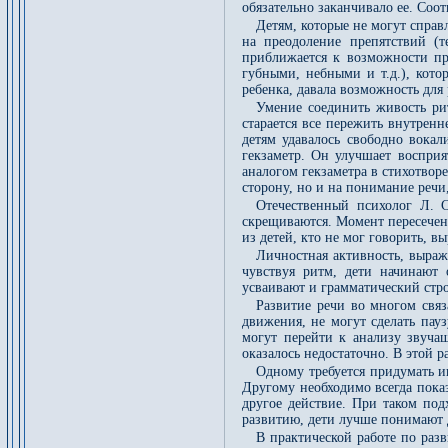
обязательно заканчивало ее. Соо
Детям, которые не могут справ
на преодоление препятствий (
приближается к возможности пр
губными, небными и т.д.), кот
ребенка, давала возможность для
Умение соединить живость рит
старается все пережить внутрен
детям удавалось свободно вокал
гекзаметр. Он улучшает восприя
аналогом гекзаметра в стихотвор
сторону, но и на понимание речи
Отечественный психолог Л. С
скрещиваются. Момент пересечени
из детей, кто не мог говорить, 
Личностная активность, выраж
чувствуя ритм, дети начинают 
усваивают и грамматический стро
Развитие речи во многом связ
движения, не могут сделать пау
могут перейти к анализу звучащ
оказалось недостаточно. В этой 
Одному требуется придумать и
Другому необходимо всегда показ
другое действие. При таком под
развитию, дети лучше понимают д
В практической работе по раз