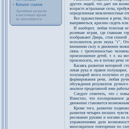
других людей, что дает им возм
Каталог ссылок
возрасте астральные силы, пробу
Архивные разделы
определенные межличностные от
в настоящее время
Все художественное в речи, бе
не наполняются
выпрямиться, красиво сидеть или
И наоборот, любая телесная и
ролевым играм, где главным гер
изображают Дверь, стоя спиной д
исполнитель роли звука "г", От
внешнюю силу и движение можно 
связь с трехчленностью челове
произношение детей, т. е. на м
произносить, но в потоке речи эт
Касаясь развития моторной ст
левая рука и правое полушарие,
полушарий мозга получено от рук
формирования речи, любая ручна
обсуждения результатов ручног
анализе проделанной ими работы
Следует отметить, что с пов
Известно, что изолированное 
движение становится возможным 
Кроме того, развитие подвижн
развития четырех низших чувств
рисование руками и ногами на пе
упражнениями дали возможность
многократное повторение по схе