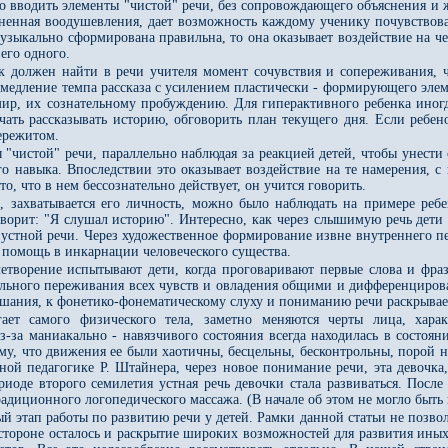
о вводить элементы "чистой" речи, без сопровождающего объяснения и же
олненная воодушевления, дает возможность каждому ученику почувствов
музыкально сформирована правильна, то она оказывает воздействие на че
него одного.
 должен найти в речи учителя момент сочувствия и сопереживания, чт
медление темпа рассказа с усилением пластически - формирующего элеме
р, их сознательному пробуждению. Для гиперактивного ребенка иногда 
чать рассказывать историю, обговорить план текущего дня. Если ребено
ережитом.
"чистой" речи, параллельно наблюдая за реакцией детей, чтобы унести 
го навыка. Впоследствии это оказывает воздействие на те намерения,
то, что в нем бессознательно действует, он учится говорить.
", захватывается его личность, можно было наблюдать на примере ребе
оворит: "Я слушал историю". Интересно, как через слышимую речь дети
 устной речи. Через художественное формирование извне внутреннего п
 помощь в инкарнации человеческого существа.
етворение испытывают дети, когда проговаривают первые слова и фра
ельного переживания всех чувств и овладения общими и дифференциро
ания, к фонетико-фонематическому слуху и пониманию речи раскрывает
гает самого физического тела, заметно меняются черты лица, хар
за маниакально - навязчивого состояния всегда находилась в состоян
му, что движения ее были хаотичны, бесцельны, бесконтрольны, порой не
бной педагогике Р. Штайнера, через новое понимание речи, эта девочка
риоде второго семилетия устная речь девочки стала развиваться. Пос
радиционного логопедического массажа. (В начале об этом не могло быть 
 этап работы по развитию речи у детей. Рамки данной статьи не позвол
стороне осталось и раскрытие широких возможностей для развития иных