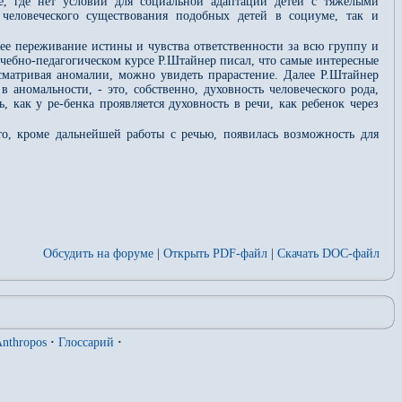
не, где нет условий для социальной адаптации детей с тяжелыми
человеческого существования подобных детей в социуме, так и
ннее переживание истины и чувства ответственности за всю группу и
ечебно-педагогическом курсе Р.Штайнер писал, что самые интересные
ссматривая аномалии, можно увидеть прарастение. Далее Р.Штайнер
 аномальности, - это, собственно, духовность человеческого рода,
 как у ре-бенка проявляется духовность в речи, как ребенок через
то, кроме дальнейшей работы с речью, появилась возможность для
Обсудить на форуме
|
Открыть PDF-файл
|
Скачать DOC-файл
nthropos
·
Глоссарий
·