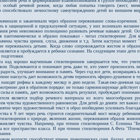
развитием речи и формирование взаимопонимания в группе необходимо р
 особый речевой режим, когда любая попытка говорить (жест, мими
о способствовало личностному самоутверждению детей во внешнем мир
.
начинали и заканчивали через образное переживание слова-изречения. 
ть в защищенной и предсказуемой ситуации, у них возникало желание в
ания речи невозможно полноценно развивать речевые навыки детей. Ос
ов пантомимически и образно показывал - читал стихотворение. Для 
чены чувства зрения, слуха, движения и т.д. Затем наступал момент "
нее переживалось детьми. Когда слово сопровождается жестом и обра
ивляется и пробуждается в ребенке сознание. На следующем этапе дети 
 подготовки.
ота над хорошо выученным стихотворением завершается тем, что учит
овом. Подключаются и понимают речь даже те, кто умеет произносить л
радость, улучшает внимание и память. Через год все дети, возвращаясь 
тение наизусть дает возможность детям переносить эфирно-душевное в т
 находят рифмы к каждому месяцу и дню недели. Такая еже-дневная зад
мотрение дня в обратном порядке: не только гармонизирующе действует 
силы и память, дает возможность видеть результат, пробуждает понимани
теля является подбор речевого материала из всего многообразия р
ием чувства художественного равновесия. Для детей до девяти лет важно 
иятие через художественный текст и образ необходимо усиливать благо
ства в 9 лет через речь строится соединительный мост между ребенко
Стихотворения о природе, явлениях жизни, переживания образов живопи
 оживляет чувства. Например, при чтении стихотворения С. Есенина "
ла все пространство класса. И при чтении стихотворения А.Фета "Птич
вания.
овом возрасте способствует чтение драматических сцен, баллад, игры п