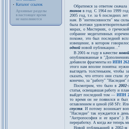
Каталог ссылок
Обратимся за ответом сначала 
Архивные разделы
томов
в год. С 1964 по 1999 год
в настоящее время
2005 год, т.е. за 6 последних ле
не наполняются
нам. В "интенсивности" мы сильн
была всетаки удовлетворительно
мирах, о Мистериях, о греческ
собрание медитативных изрече
похоже, это был последний вспл
извещение, в котором говорилос
одной
новой публикации..."
В 2001-м году в качестве
ново
опубликованные в "Дополнениях
добавили фрагменты из
ИПН 26
этого нам вполне понятна: нужно
выглядеть толстеньким, чтобы з
сказать, что оттого они стали 
конечно, за "работу" "Наследия"
Посмотрим, что было в
2002-
статья, освещавшая работу и пла
выйдет последний том —
ИПН 2
то время он не появился и был 
оглавлением и ценой (68 SFr. Ил
спустя
. И потому возникает воп
"Наследие" так нуждается в ден
"Антропософия и ее враги".) В
переработку. А когда же теперь 
Новой публикацией в 2002-м 