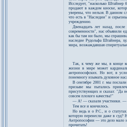
Исследует, "насколько Штайнер 
продают в каждом киоске, котор
уверены, что нельзя. В данном 
что есть в "Наследии" и серьезн
учреждению.
Двенадцать лет назад, посл
современности", нас объявили ед
как бы там ни было, мы спрашивае
наследие Рудольфа Штайнера, ху
мира, возжаждавшая спиритуальн
Так, к чему же мы, в конце 
жизни в мире может кардиналь
антропософских. Но вот, в усл
понемногу изымать духовное нас
В сентябре 2001 г. мы послал
призыве мы пытались привлеч
присутствующих и сказал: "Да не
совсем плохого качества!"
— А! — сказали участники. — Н
Тем все и кончилось.
Но ведь и о P.C., и о статута
которую перенесли даже в суд? Н
Антропософии — это дело мало ин
прочитать!