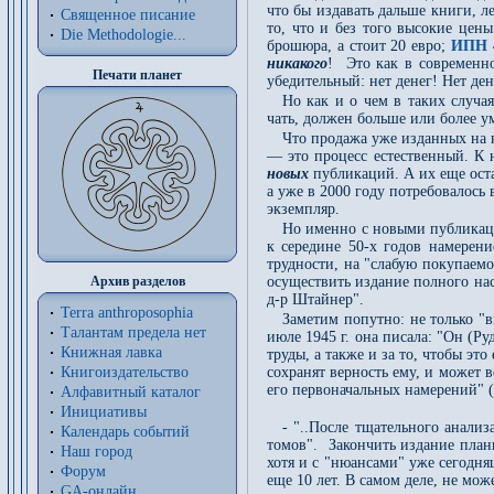
что бы издавать дальше книги, л
Священное писание
то, что и без того высокие цен
Die Methodologie...
брошюра, а стоит 20 евро;
ИПН 
никакого
! Это как в современн
Печати планет
убедительный: нет денег! Нет де
Но как и о чем в таких случа
чать, должен больше или более ум
Что продажа уже изданных на 
— это процесс естественный. К 
новых
публикаций. А их еще оста
а уже в 2000 году потребовалось 
экземпляр.
Но именно с новыми публикаци
к середине 50-х годов намерени
трудности, на "слабую покупаемо
Архив разделов
осуществить издание полного на
д-р Штайнер".
Terra anthroposophia
Заметим попутно: не только "
Талантам предела нет
июле 1945 г. она писала: "Он (Ру
Книжная лавка
труды, а также и за то, чтобы эт
Книгоиздательство
сохранят верность ему, и может в
его первоначальных намерений" (
Алфавитный каталог
Инициативы
- "..После тщательного анализ
Календарь событий
томов". Закончить издание плани
Наш город
хотя и с "нюансами" уже сегодня
Форум
еще 10 лет. В самом деле, не мож
GA-онлайн