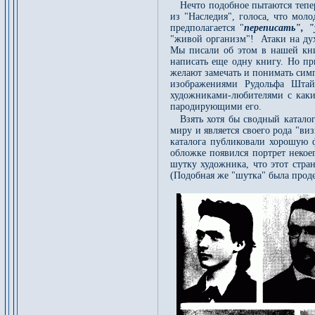
Нечто подобное пытаются тепер
из "Наследия", голоса, что мо
предполагается "
переписать", 
"живой организм"! Атаки на дух
Мы писали об этом в нашей кни
написать еще одну книгу. Но п
желают замечать и понимать симп
изображениями Рудольфа Штай
художниками-любителями с каки
пародирующими его.
Взять хотя бы сводный катало
миру и является своего рода "ви
каталога публиковали хорошую ф
обложке появился портрет некоег
шутку художника, что этот стран
(Подобная же "шутка" была прод