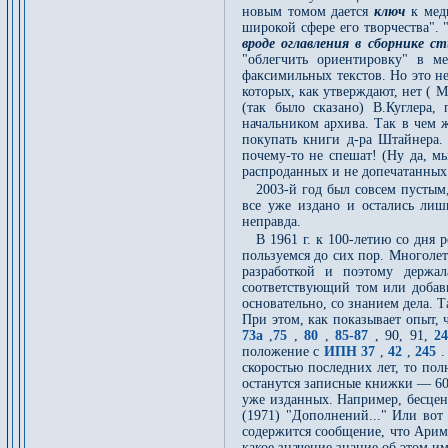
новым томом дается
ключ
к меди
широкой сфере его творчества".
вроде оглавления в сборнике ст
"облегчить ориентировку" в ме
факсимильных текстов. Но это не
которых, как утверждают, нет ( 
(так было сказано) В.Куглера,
начальником архива. Так в чем 
покупать книги д-ра Штайнера.
почему-то не спешат! (Ну да, м
распроданных и не допечатанных
2003-й год был совсем пустым
все уже издано и остались лиш
неправда.
В 1961 г. к 100-летию со дня
пользуемся до сих пор. Многолет
разработкой и поэтому держа
соответствующий том или добави
основательно, со знанием дела. 
При этом, как показывает опыт, 
73а
,
75
,
80
,
85-87
, 90, 91,
2
положение с
ИПН 37
,
42
,
245
скоростью последних лет, то пол
останутся записные книжки — 60
уже изданных. Например, бесцен
(1971) "Дополнений..." Или вот
содержится сообщение, что Арима
какое значение знание об этом им