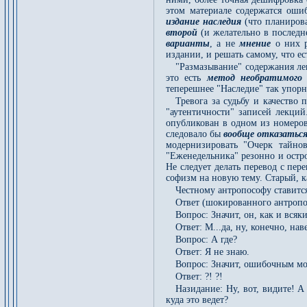
этом материале содержатся оши
издание наследия
(что планирова
второй
(и желательно в последн
варианты
, а не
мнение
о них р
издании, и решать самому, что ес
"Размазывание" содержания ле
это есть
метод необратимого 
теперешнее "Наследие" так упор
Тревога за судьбу и качество
"аутентичности" записей лекций
опубликован в одном из номеров 
следовало бы
вообще отказаться
модернизировать "Очерк тайнов
"Еженедельника" резонно и остро
Не следует делать перевод с пер
софизм на новую тему. Старый, к
Честному антропософу ставитс
Ответ (шокированного антропос
Вопрос: Значит, он, как и всяк
Ответ: М...да, ну, конечно, на
Вопрос: А где?
Ответ: Я не знаю.
Вопрос: Значит, ошибочным мо
Ответ: ?! ?!
Назидание: Ну, вот, видите! 
куда это ведет?