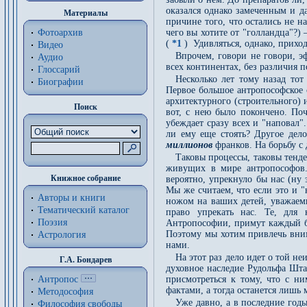
оказался однако замеченным и д
Материалы
причине того, что остались не 
Фотоархив
чего вы хотите от "голландца"?)
(
*1
) Удивляться, однако, приход
Видео
Впрочем, говори не говори, э
Аудио
всех континентах, без различия п
Глоссарий
Несколько лет тому назад тот
Биографии
Первое большое антропософское 
архитектурного (строительного) 
Поиск
вот, с нею было покончено. По
убеждает сразу всех и "наповал"
ли ему еще стоять? Другое дел
миллионов
франков. На борьбу с 
Таковы процессы, таковы тенд
живущих в мире антропософов.
Книжное собрание
вероятно, упрекнуло бы нас (ну 
Мы же считаем, что если это и "
Авторы и книги
ножом на ваших детей, уважаемы
Тематический каталог
право упрекать нас. Те, для
Поэзия
Антропософии, примут каждый бр
Поэтому мы хотим привлечь вним
Астрология
нами.
На этот раз дело идет о той н
Г.А. Бондарев
духовное наследие Рудольфа Шт
Антропос
присмотреться к тому, что с н
фактами, а тогда останется лишь 
Методософия
Уже давно, а в последние годы
Философия cвободы