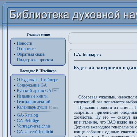
Главное меню
Новости
О проекте
Обратная связь
Г.А. Бондарев
Поддержка проекта
Будет ли завершено изда
Наследие Р. Штейнера
О Рудольфе Штейнере
Содержание GA
Русский архив GA
Изданные книги
Обозревая ужасные, невосполн
География лекций
следующий раз попытается выбро
Календарь души
Приходят новости из газет: в 
18 нед.
запретили применение биодинам
GA-Katalog
хозяйства. Ну это — скажут на
GA-Beiträge
впечатление, что ВАО взяло на с
Vortragsverzeichnis
Дорнахе ежегодное генеральное 
GA-Unveröffentlicht
конце собрания одному участнику
забыли о нем. До препаратов ли,