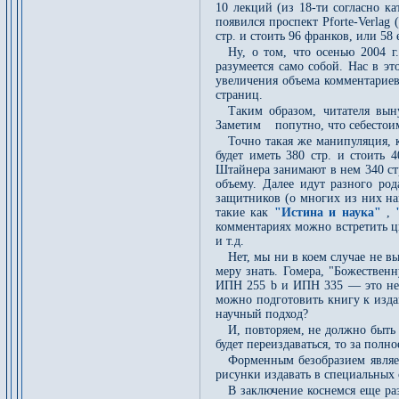
10 лекций (из 18-ти согласно ка
появился проспект Pforte-Verlag
стр. и стоить 96 франков, или 58 
Ну, о том, что осенью 2004 г
разумеется само собой. Нас в эт
увеличения объема комментариев:
страниц.
Таким образом, читателя вын
Заметим попутно, что себестоимо
Точно такая же манипуляция, 
будет иметь 380 стр. и стоить 
Штайнера занимают в нем 340 ст
объему. Далее идут разного ро
защитников (о многих из них на
такие как
"Истина и наука"
,
комментариях можно встретить 
и т.д.
Нет, мы ни в коем случае не 
меру знать. Гомера, "Божествен
ИПН 255 b и ИПН 335 — это не п
можно подготовить книгу к издан
научный подход?
И, повторяем, не должно быть 
будет переиздаваться, то за полн
Форменным безобразием являет
рисунки издавать в специальных 
В заключение коснемся еще ра