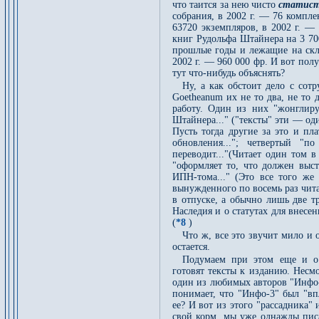
что таится за нею чисто
статист
собрания, в 2002 г. — 76 компле
63720 экземпляров, в 2002 г. —
книг Рудольфа Штайнера на 3 70
прошлые годы и лежащие на скла
2002 г. — 960 000 фр. И вот полу
тут что-нибудь объяснять?
Ну, а как обстоит дело с сотр
Goetheanum их не то два, не то 
работу. Один из них "жонглиру
Штайнера..." ("тексты" эти — оди
Пусть тогда другие за это и пл
обновления..."; четвертый "по
переводит..."(Читает один том 
"оформляет то, что должен выс
ИПН-тома..." (Это все того же 
вынужденного по восемь раз читат
в отпуске, а обычно лишь две т
Наследия и о статутах для внесен
(
*8
)
Что ж, все это звучит мило и 
остается.
Подумаем при этом еще и о 
готовят тексты к изданию. Несм
один из любимых авторов "Инфо-3
понимает, что "Инфо-3" был "вп
ее? И вот из этого "рассадника"
свой корм, мы уже однажды пис