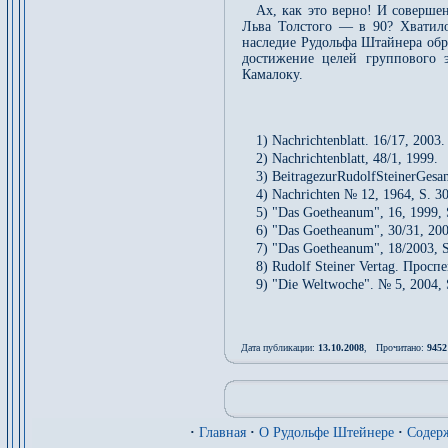
Ах, как это верно! И совершен
Льва Толстого — в 90? Хватило
наследие Рудольфа Штайнера обре
достижение целей группового 
Камалоку.
1) Nachrichtenblatt. 16/17, 2003.
2) Nachrichtenblatt, 48/1, 1999.
3) BeitragezurRudolfSteinerGesam
4) Nachrichten № 12, 1964, S. 30
5) "Das Goetheanum", 16, 1999, 
6) "Das Goetheanum", 30/31, 200
7) "Das Goetheanum", 18/2003, 
8) Rudolf Steiner Vertag. Просп
9) "Die Weltwoche". № 5, 2004, 
Дата публикации:
13.10.2008
, Прочитано:
9452
·
Главная
·
О Рудольфе Штейнере
·
Содер