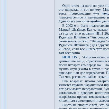
Один ответ на него мы уже зна
это неправда, и вот почему. Мн
тома, претерпевшие уже
чет
"просмотренное и измененное и
Однако все это лишь
вредит
делу
В 2002-м г. было подготовлен
Марией Штайнер. Как ее можно "
за год до 2-го издания ИПН 26
Рудольфа Штайнера "Антропософи
оказывается, можно. "Наследие" 
Рудольфа Штайнера ( для "других
26 евро, если вас интересует нас
там бесплатно.
ИПН 115
, "Антропософия, 
ценнейшие вещи, содержавшиеся 
после четырех его переделок. Кто
нужно идти (ехать) в архив и ра
еще одна или две переработки. 
Так что, раскошеливайся, серьезн
Нам возразят: нужно доверят
является грубым нарушением нау
лет размывают переработкой, "у
согласиться с доводом оппонен
направлена против вмешательств
лишенным возможности исследова
Никто не спорит с тем, что з
ними, более точная дешифровка 