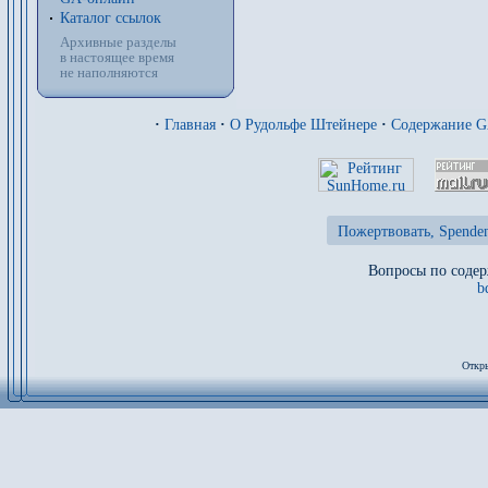
Каталог ссылок
Архивные разделы
в настоящее время
не наполняются
·
Главная
·
О Рудольфе Штейнере
·
Содержание 
Пожертвовать, Spenden
Вопросы по содер
b
Откры