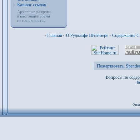
Каталог ссылок
Архивные разделы
в настоящее время
не наполняются
·
Главная
·
О Рудольфе Штейнере
·
Содержание 
Пожертвовать, Spenden
Вопросы по содер
b
Откры