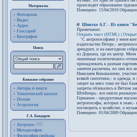
музыке, тот едва ли пришел бы к
происходит образование художе
Материалы
Помещено: 15/04/2010 Обращен
Фотоархив
Видео
Шнитке А.Г. - Из книги "Бе
Аудио
Примечание:
Глоссарий
Открыть текст (HTML)
|
Открыт
Биографии
"С антропософами у меня конта
издательстве Петерс,- антропос
Поиск
арендуют, и на ежегодном собр
из Дорнаха, где их центр. Меня 
лишенные политического оттенка
принадлежать к разным партиям 
занятия различны, но они все а
Николаем Коноваленко, участни
всякой синтетики,- и одежда, и
Книжное собрание
запрет на мясо тоже не был блаж
Авторы и книги
запреты облекались в Ветхом за
Штейнера,- все имело реальную
Тематический каталог
Германии - продуктовые магазин
Поэзия
антропософы, которых я знаю,-
Астрология
поговорить о хозяйстве, о музык
Помещено: 01/04/2009 Обращен
Г.А. Бондарев
Антропос
Методософия
Философия cвободы