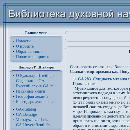
Главное меню
Новости
О проекте
Обратная связь
Поддержка проекта
Сортировать ссылки как: Заголово
Наследие Р. Штейнера
Ссылки отсортированы как: Попу
О Рудольфе Штейнере
GA 283. Сущность музыкаль
Содержание GA
Примечание:
Русский архив GA
"Музыкальное для тех, которые 
Изданные книги
эстетического подхода к нему. 
География лекций
непосредственно-ощущающей чел
Календарь души
хочет понять оказываемую ею в
18 нед.
пожалуй сказать следующее.Все 
GA-Katalog
мире. Например, когда скульптор
GA-Beiträge
идеализированной действительн
Vortragsverzeichnis
признавать только то, что неп
GA-Unveröffentlicht
образом и в поэзии стараются с