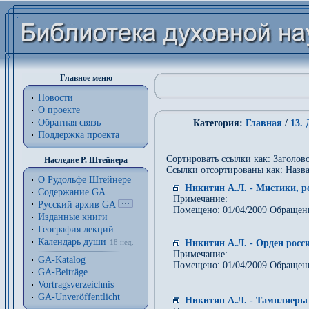
Главное меню
Новости
О проекте
Обратная связь
Категория:
Главная
/
13.
Поддержка проекта
Сортировать ссылки как: Заголово
Наследие Р. Штейнера
Ссылки отсортированы как: Назва
О Рудольфе Штейнере
Никитин А.Л. - Мистики, р
Содержание GA
Примечание:
Русский архив GA
Помещено: 01/04/2009 Обращени
Изданные книги
География лекций
Календарь души
Никитин А.Л. - Орден росс
18 нед.
Примечание:
GA-Katalog
Помещено: 01/04/2009 Обращен
GA-Beiträge
Vortragsverzeichnis
GA-Unveröffentlicht
Никитин А.Л. - Тамплиеры 