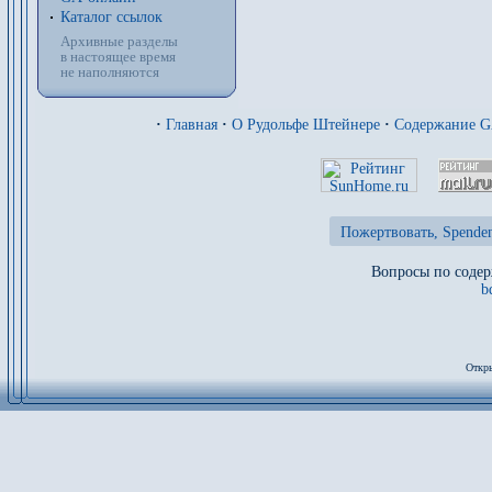
Каталог ссылок
Архивные разделы
в настоящее время
не наполняются
·
Главная
·
О Рудольфе Штейнере
·
Содержание 
Пожертвовать, Spenden
Вопросы по содер
b
Откры