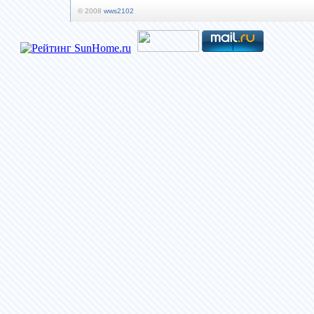
© 2008
wws2102