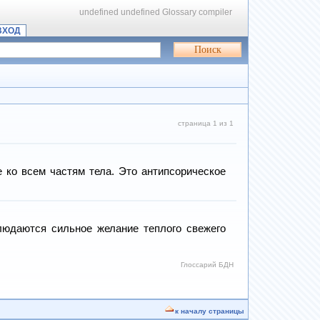
undefined
undefined
Glossary compiler
ВХОД
страница 1 из 1
 ко всем частям тела. Это антипсорическое
блюдаются сильное желание теплого свежего
Глоссарий БДН
к началу страницы