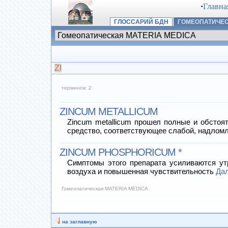
·
Главна
ГЛОССАРИЙ БДН
ГОМЕОПАТИЧЕС
ZI
терминов: 2
ZINCUM METALLICUM
Zincum metallicum прошел полные и обстоя
средство, соответствующее слабой, надлом
ZINCUM PHOSPHORICUM *
Симптомы этого препарата усиливаются утр
воздуха и повышенная чувствительность
Да
Гомеопатическая MATERIA MEDICA
на заглавную