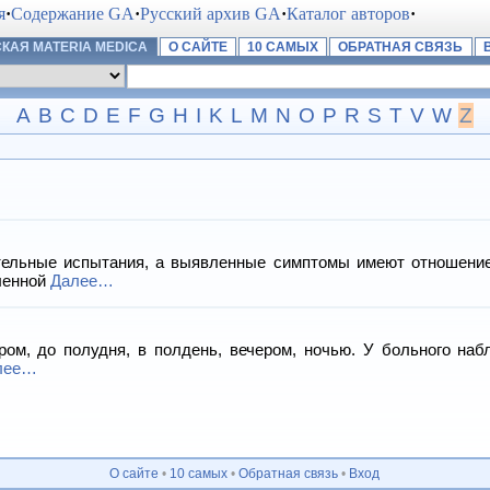
я
·
Содержание GA
·
Русский архив GA
·
Каталог авторов
·
КАЯ MATERIA MEDICA
О САЙТЕ
10 САМЫХ
ОБРАТНАЯ СВЯЗЬ
A
B
C
D
E
F
G
H
I
K
L
M
N
O
P
R
S
T
V
W
Z
тельные испытания, а выявленные симптомы имеют отношение
ленной
Далее…
ом, до полудня, в полдень, вечером, ночью. У больного на
лее…
О сайте
•
10 самых
•
Обратная связь
•
Вход