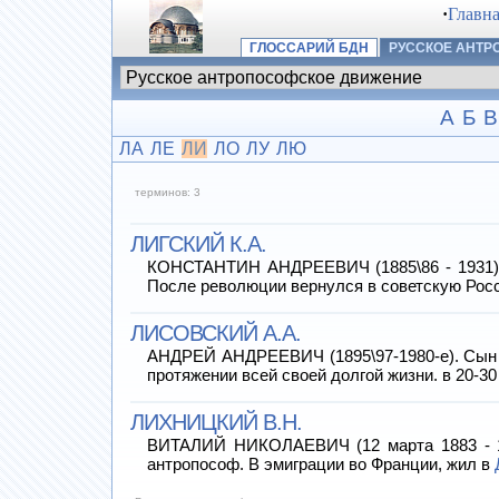
·
Главн
ГЛОССАРИЙ БДН
РУССКОЕ АНТ
А
Б
В
ЛА
ЛЕ
ЛИ
ЛО
ЛУ
ЛЮ
терминов: 3
ЛИГСКИЙ К.А.
КОНСТАНТИН АНДРЕЕВИЧ (1885\86 - 1931) Пр
После революции вернулся в советскую Рос
ЛИСОВСКИЙ А.А.
АНДРЕЙ АНДРЕЕВИЧ (1895\97-1980-е). Сын б
протяжении всей своей долгой жизни. в 20-30
ЛИХНИЦКИЙ В.Н.
ВИТАЛИЙ НИКОЛАЕВИЧ (12 марта 1883 - 15
антропософ. В эмиграции во Франции, жил в