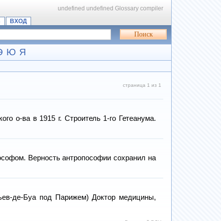
undefined
undefined
Glossary compiler
Ь
ВХОД
Э
Ю
Я
страница 1 из 1
 о-ва в 1915 г. Строитель 1-го Гетеанума.
ософом. Верность антропософии сохранил на
ев-де-Буа под Парижем) Доктор медицины,