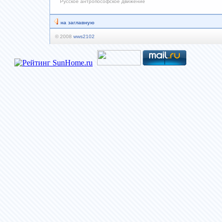
Русское антропософское движение
на заглавную
© 2008
wws2102