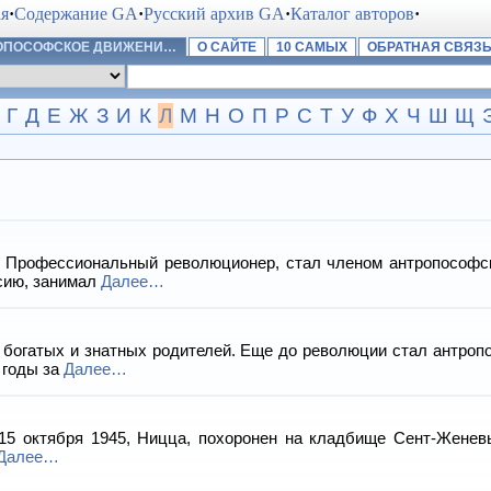
ая
·
Содержание GA
·
Русский архив GA
·
Каталог авторов
·
РОПОСОФСКОЕ ДВИЖЕНИ…
О САЙТЕ
10 САМЫХ
ОБРАТНАЯ СВЯЗ
Г
Д
Е
Ж
З
И
К
Л
М
Н
О
П
Р
С
Т
У
Ф
Х
Ч
Ш
Щ
офессиональный революционер, стал членом антропософского
сию, занимал
Далее…
огатых и знатных родителей. Еще до революции стал антроп
 годы за
Далее…
 октября 1945, Ницца, похоронен на кладбище Сент-Женевь
Далее…