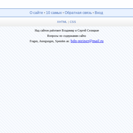
О сайте
•
10 самых
•
Обратная связь
•
Вход
XHTML
|
CSS
Над сайтом работают Владимир и Сергей Селицкие
Вопросы по содержанию сайта:
bdn-steiner@mail.ru
Fragen, Anregungen, Spenden an: