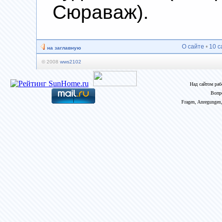
Сюраваж).
О сайте
•
10 с
на заглавную
© 2008
wws2102
Над сайтом ра
Вопр
Fragen, Anregungen