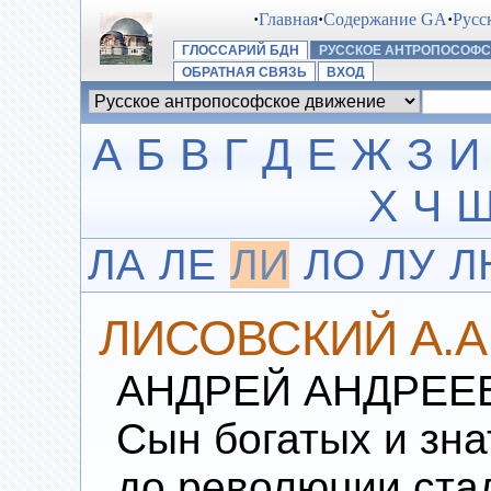
·
Главная
·
Содержание GA
·
Русс
ГЛОССАРИЙ БДН
РУССКОЕ АНТРОПОСОФ
ОБРАТНАЯ СВЯЗЬ
ВХОД
А
Б
В
Г
Д
Е
Ж
З
И
Х
Ч
ЛА
ЛЕ
ЛИ
ЛО
ЛУ
Л
ЛИСОВСКИЙ А.А
АНДРЕЙ АНДРЕЕВИ
Сын богатых и зн
до революции ста