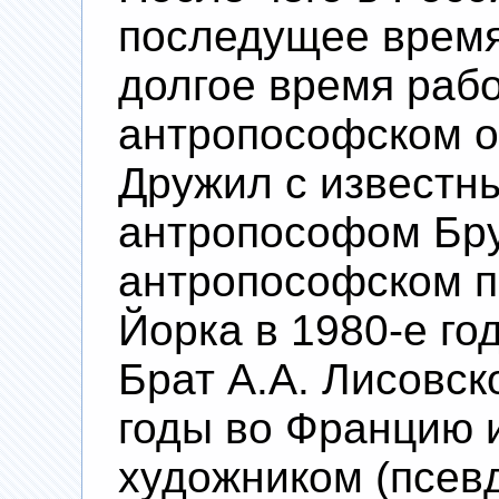
последущее время
долгое время раб
антропософском о
Дружил с известн
антропософом Бру
антропософском п
Йорка в 1980-е го
Брат А.А. Лисовск
годы во Францию 
художником (псев