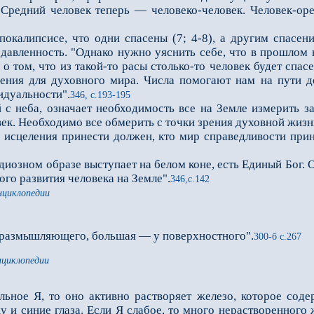
. Средний человек теперь — человеко-человек. Человек-ор
липсисе, что одни спасены (7; 4-8), а другим спасения 
авленность. "Однако нужно уяснить себе, что в прошлом н
о том, что из такой-то расы столько-то человек будет спасе
чения для духовного мира. Числа помогают нам на пути 
идуальности".
346, с.193-195
 неба, означает необходимость все на Земле измерить за
век. Необходимо все обмерить с точки зрения духовной жизн
 исцеления принести должен, кто мир справедливости прин
диозном образе выступает на белом коне, есть Единый Бог.
го развития человека на Земле".
346,с.142
нциклопедии
 размышляющего, большая — у поверхностного".
300-б с.267
нциклопедии
льное Я, то оно активно растворяет железо, которое соде
 и синие глаза. Если Я слабое, то мно­го нерастворенного ж