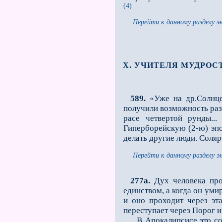
(4)
Перейти к данному разделу э
X. УЧИТЕЛЯ МУДРО
589.
«Уже на др.Солнце
получили возможность раз
расе четвертой рунды..
Гиперборейскую (2-ю) эпо
делать другие люди. Соля
Перейти к данному разделу э
277a.
Дух человека про
единством, а когда он уми
и оно проходит через эт
переступает через Порог и
В Апокалипсисе это событ