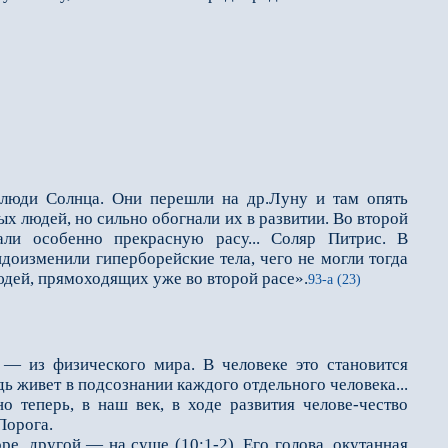
люди Солнца. Они перешли на др.Луну и там опять
х людей, но сильно обогнали их в развитии. Во второй
али особенно прекрасную расу... Соляр Питрис. В
оизменили гиперборейские тела, чего не могли тогда
юдей, прямоходящих уже во второй расе».
93-а (23)
— из физического мира. В человеке это становится
дь живет в подсознании каждого отдельного человека...
о теперь, в наш век, в ходе развития челове-чество
Порога.
, другой — на суше (10;1-2). Его голова, окутанная