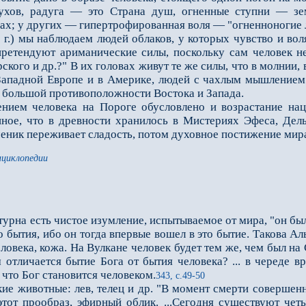
ухов, радуга — это Страна душ, огненные ступни — зе
ах; у других — гипертрофированная воля — "огненноногие 
.) мы наблюдаем людей облаков, у которых чувство и вол
претендуют ариманические силы, поскольку сам человек не
кого и др.?" В их головах живут те же силы, что в молнии, 
Западной Европе и в Америке, людей с чахлым мышлением
в большой противоположности Востока и Запада.
м человека на Пороге обусловлено и возрастание нацио
ное, что в древности хранилось в Мистериях Эфеса, Дель
еник переживает сладость, потом духовное постижение мир
нциклопедии
атурна есть чистое изумление, испытываемое от мира, "он бы
 бытия, ибо он тогда впервые вошел в это бытие. Такова А
овека, кожа. На Вулкане человек будет тем же, чем был на 
 отличается бытие Бога от бытия человека? ... в череде в
 что Бог становится человеком.
343, с.49-50
 животные: лев, телец и др. "В момент смерти совершенн
этот прообраз, эфирный облик. ...Сегодня существуют чет