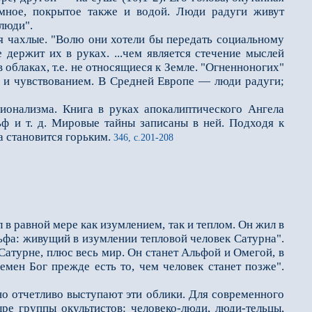
мное, покрытое также и водой. Люди радуги живут
люди".
я чахлые. "Волю они хотели бы передать социальному
 держит их в руках. ...чем является стечение мыслей
в облаках, т.е. не относящиеся к Земле. "Огненноногих"
 и чувствованием. В Средней Европе — люди радуги;
нализма. Книга в руках апокалиптического Ангела
ф и т. д. Мировые тайны записаны в ней. Подходя к
а становится горьким.
346, с.201-208
л в равной мере как изумлением, так и теплом. Он жил в
льфа: живущий в изумлении тепловой человек Сатурна".
Сатурне, плюс весь мир. Он станет Альфой и Омегой, в
ремен Бог прежде есть то, чем человек станет позже".
о отчетливо выступают эти облики. Для современного
ыре группы окультистов: человеко-люди, люди-тельцы,