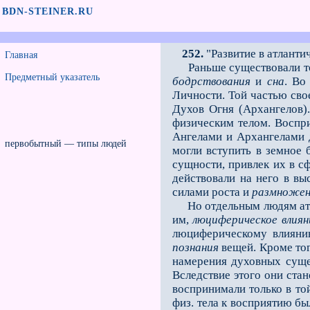
BDN-STEINER.RU
252.
"Развитие в атланти
Главная
Раньше существовали толь
Предметный указатель
бодрствования
и
сна
. Во
Личности. Той частью сво
Духов Огня (Архангелов).
физическим телом. Воспри
Ангелами и Архангелами д
первобытный — типы людей
могли вступить в земное
сущности, привлек их в с
действовали на него в в
силами роста и
размножен
Но отдельным людям атла
им,
люциферическое влиян
люциферическому влиянию
познания
вещей. Кроме тог
намерения духовных сущес
Вследствие этого они ста
воспринимали только в то
физ. тела к восприятию бы