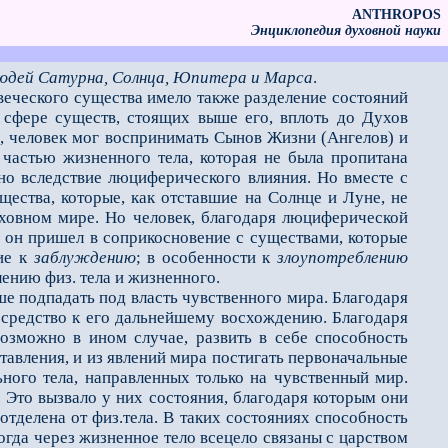
ANTHROPOS
Энциклопедия духовной науки
людей Сатурна, Солнца, Юпитера и Марса
.
еческого существа имело также разделение состояний
в сфере существ, стоящих выше его, вплоть до Духов
м, человек мог воспринимать Сынов Жизни (Ангелов) и
 частью жизненного тела, которая не была пропитана
но вследствие люциферического влияния. Но вместе с
ества, которые, как отставшие на Солнце и Луне, не
ховном мире. Но человек, благодаря люциферической
о он пришел в соприкосновение с существами, которые
ие к
заблуждению
; в особенности к
злоупотреблению
лению физ. тела и жизненного.
 подпадать под власть чувственного мира. Благодаря
 средство к его дальнейшему восхождению. Благодаря
озможно в ином случае, развить в себе способность
тавления, и из явлений мира постигать первоначальные
ного тела, направленных только на чувственный мир.
. Это вызвало у них состояния, благодаря которым они
отделена от физ.тела. В таких состояниях способность
огда через жизненное тело всецело связаны с царством