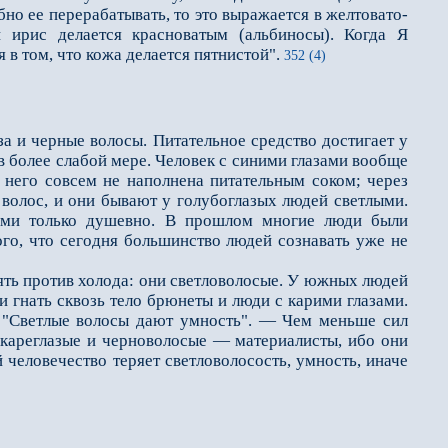
но ее перерабатывать, то это выражается в желтовато-
 ирис делается красноватым (альбиносы). Когда Я
 в том, что кожа делается пятнистой".
352 (4)
за и черные волосы. Питательное средство достигает у
то в более слабой мере. Человек с синими глазами вообще
у него совсем не наполнена питательным соком; через
 во­лос, и они бывают у голубоглазых людей светлыми.
ными только душевно. В прошлом многие люди были
го, что сегодня большинство людей сознавать уже не
ть против холода: они светловолосые. У южных людей
и гнать сквозь тело брюнеты и люди с карими глазами.
. "Светлые волосы дают умность". — Чем меньше сил
, кареглазые и черно­волосые — материалисты, ибо они
й человечество теряет светловолосость, умность, иначе