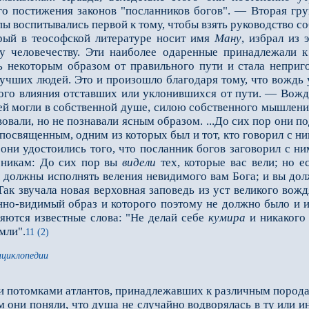
го постижения законов "посланников богов". — Вторая гр
ы воспитывались первой к тому, чтобы взять руководство со
й в теософской литературе носит имя
Ману
, избрал из
у человечеству. Эти наиболее одаренные принадлежали к
 некоторым образом от правильного пути и стала неприг
лучших людей. Это и произошло благодаря тому, что вождь
ого влияния отставших или уклонившихся от пути. — Вождь 
й могли в собственной душе, силою собственного мышления
овали, но не познавали ясным образом. ...До сих пор они 
освященным, одним из которых был и тот, кто говорил с ним
 они удостоились того, что посланник богов заговорил с н
еникам: До сих пор вы
видели
тех, которые вас вели; но 
 должны исполнять веления невидимого вам Бога; и вы д
Так звучала новая верховная заповедь из уст великого вож
нно-видимый образ и которого поэтому не должно было и и
яются известные слова: "Не делай себе
кумира
и никакого 
емли".
11 (2)
нциклопедии
 потомками атлантов, принадлежавших к различным породам
они поняли, что душа не случайно водворялась в ту или ину