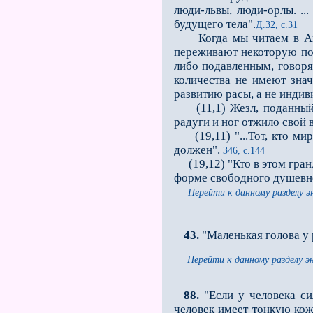
люди-львы, люди-орлы. ..
будущего тела".
Д.32, с.31
Когда мы читаем в Апока
переживают некоторую под
либо подавленным, говоря 
количества не имеют зна
развитию расы, а не индив
(11,1) Жезл, поданный с
радуги и ног отжило свой 
(19,11) "...Тот, кто мир
должен".
346, с.144
(19,12) "Кто в этом гран
форме свободного душевно
Перейти к данному разделу э
43.
"Маленькая голова у
Перейти к данному разделу э
88.
"Если у человека си
человек имеет тонкую кожу