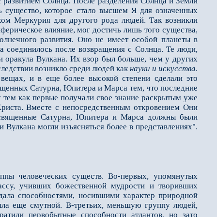
 с развитием Солнца. После разделения Солнца и Земли
ь существо, которое стало высшем Я для означенных
ом Меркурия для другого рода людей. Так возникли
ерическое влияние, мог достичь лишь того существа,
олнечного развития. Оно не имеет особой планеты в
а соединилось после возвращения с Солнца. Те люди,
 оракула Вулкана. Их взор был больше, чем у других
следствии возникло среди людей как
науки и искусства
.
вещах, и в еще более высокой степени сделали это
щенных Сатурна, Юпитера и Марса тем, что последние
у тем как первые получали свое знание раскрытым уже
риста. Вместе с непосредственным откровением Они
священные Сатурна, Юпитера и Марса должны были
 Вулкана могли изъясняться более в представлениях".
ппы человеческих существ. Во-первых, упомянутых
ассу, учивших божественной мудрости и творивших
адала способностями, носившими характер природной
ла еще смутной. В-третьих, меньшую группу людей,
тратили первобытные способности атлантов, но зато