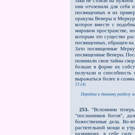
таки не стояли на нужной
они отчленили для себя
посвященных и их привер
оракулы Венеры и Меркури
которое вместе с подобн
мировом пространстве, но
которым это существо рас
посвященных, обращен на 
Зато посвященные Меркур
посвященные Венеры. Посв
понимали свои тайны скор
больше в форме их собст
получали и способность 
выражаться более в
симво
13 (4)
Перейти к данному разделу э
253.
"Вспомним теперь,
"посланников богов", д
божественные дела. Во-в
растительной мощи и утр
развивших, в себе сил