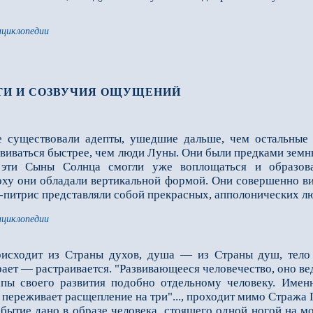
нциклопедии
СТИ И СОЗВУЧИЯ ОЩУЩЕНИЙ
 существовали адепты, ушедшие дальше, чем остальные 
виваться быстрее, чем люди Луны. Они были предками земны
. эти Сыны Солнца смогли уже воплощаться и образов
ху они обладали вертикальной формой. Они совершенно вид
р-питрис представляли собой прекрасных, апполонических л
нциклопедии
исходит из Страны духов, душа — из Страны душ, тело 
рает — растраивается. "Развивающееся человечество, оно ве
апы своего развития подобно отдельному человеку. Именн
 переживает расщепление на три"..., проходит мимо Стража 
ие дано в образе человека, стоящего одной ногой на море