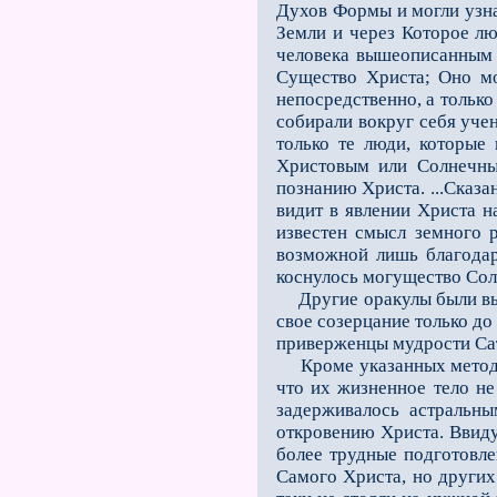
Духов Формы и могли узна
Земли и через Которое л
человека вышеописанным 
Существо Христа; Оно мо
непосредственно, а только
собирали вокруг себя уче
только те люди, которые
Христовым или Солнеч
познанию Христа. ...Сказа
видит в явлении Христа н
известен смысл земного 
возможной лишь благодар
коснулось могущество Сол
Другие оракулы были выз
свое созерцание только до
приверженцы мудрости Са
Кроме указанных методов
что их жизненное тело не
задерживалось астральны
откровению Христа. Ввиду
более трудные подготовле
Самого Христа, но других