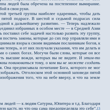
уппа людей была обречена на постепенное вымирание.
бой в свои руки.
 этой третьей группы наиболее одаренных, чтобы дать
 пятой подрасе. В шестой и седьмой подрасах сила
одной к дальнейшему развитию. — Теперь надлежало
 уединил избранных в особом месте — в Средней Азии
поставил себе задачей настолько развить эту группу,
 постичь законы, которые до сих пор управляли ими и
поднимали взоры к своим видимым посланникам богов, к
и теперь, и от них получали указания, что им делать и
ими о самих богах. Могучи были слова, которые он все
есть высшие вожди, которых вы не видите. И
этим-то
олжны
повиноваться
тому, о ком вы
не можете создать
дя. Она предписывала почитание Бога, которого не мог
зображать. Отголоском этой основной заповеди пятой
изображения того, что на небе вверху, и что на земле
 людей — к людям Сатурна, Юпитера и т.д. Благодаря
ю касту, но что она сама предопределяла это себе".
13