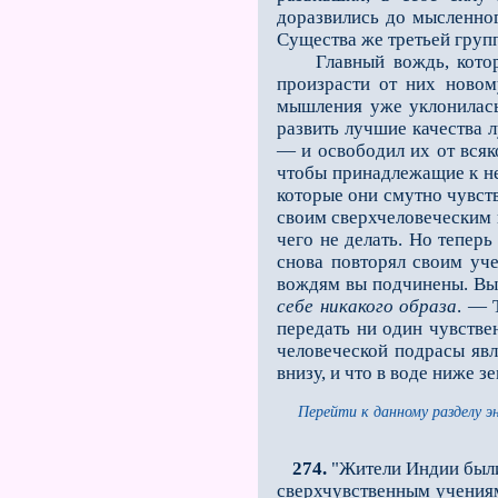
доразвились до мысленно
Существа же третьей групп
Главный вождь, которы
произрасти от них новом
мышления уже уклонилась
развить лучшие качества 
— и освободил их от всяк
чтобы принадлежащие к не
которые они смутно чувств
своим сверхчеловеческим п
чего не делать. Но теперь
снова повторял своим уч
вождям вы подчинены. Вы
себе никакого образа
. — 
передать ни один чувстве
человеческой подрасы явл
внизу, и что в воде ниже з
Перейти к данному разделу э
274.
"Жители Индии были
сверхчувственным учениям 