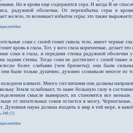
ными. Но в крови еще содержится сера. И когда Я не способ
риса, радужной оболочки. От переизбытка серы в крови
ет железо, то возникает избыток серы; это также выражается
нциклопедии
ательные соки с силой гонит сквозь тело, имеет черные гла
 гонит кровь в глаза. Тот, у кого глаза коричневые, делает э
ьные соки в глаза, и передняя стенка радужной оболочки 
на задняя стенка. Тогда соки не достигают с силой также и
телесно более слабыми (чем брюнеты); они были силь
они были только душевно, духовно сознавали многое из то
олодном климате. Много сил питания они должны направля
кольку Земля ослабевает, то ныне боль­шую силу в состояни
реде­ленном смысле вымирают, их становится все меньше
ольше от питательных соков остается в мозгу. Черноглазые
ят. Духовная наука должна входить в мир в той мере, в како
.
348 (5)
нциклопедии