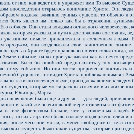
вать от них, как ведет их и управляет ими То высокое Сущ
юдям впоследствии открылось понимание Христа. Эти люд
образом подпала влиянию лунных существ, то обычно и эт
гло быть явлено им только как бы в отражении лунными
 Его отблеск. Они стали вождями остального человечества,
ников, которым указывали пути к достижению состояния, в
 в указанном смысле принадлежали к солнечным людям. В
ным
оракулом
, они возделывали свое таинственное знание
нное здесь о Христе будет правильно понято только тогда, к
а Земле событие, на которое указывали как на нечто пред
развития. Было бы ошибкой предположить у тех посвящен
я этому событию. Но они могли пророчески постигать и 
нечной Сущности, тот видит Христа приближающимся к Зем
ваны к жизни посвященными, принадлежавшими к людям Са
 тех существ, которые могли раскрываться им в их жизненны
турна, Юпитера, Марса.
 посвящения были еще и другие — для людей, принявших 
 могло в такой же значительной мере отделяться от физич
м в теле физическом больше, чем у солнечных людей. 
 того, что их астр. тело было сильнее подвержено влияни
ния, после чего они могли, в менее свободном от тела сос
 высоких существ. Были такие существа, которые при отдел