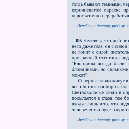
тогда бывают темными, чер
коричневатой окраске и
недостаточно перерабатыва
Перейти к данному разделу э
89.
Человек, который пит
него даже глаз, он с силой
не гонит с силой питател
прозрачный глаз тогда вид
"Блондины всегда были 
блондинами, но сильными 
может".
Северные люди живут в х
все обстоит наоборот. Пос
Светловолосые люди в оп
посылается в глаза, тем б
входят лишь в то, что вид
человечество будет глупеть
Перейти к данному разделу э