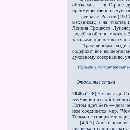
облаками, — в Стране д
преимущественно в чувств
Сейчас в России (1924 г
механизму, а на чувства 
Ленина, Троцкого, Луначарс
людей особенно много в 
таковыми они остаются и 
Трехчленным разделение
содержит все вышеописан
духовному созерцанию, уч
Перейти к данному разделу э
Отдельные стихи
284б.
(1; 8) Человек др. С
изумлении от собственного
Потом идет Бета — дом чел
нем соединится мир. "Чем
Только не говорите теперь,
(4;6-7) Апокалиптические
человека трудно познать 