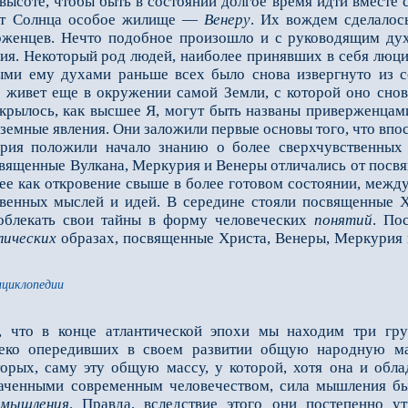
 высоте, чтобы быть в состоянии долгое время идти вместе
 от Солнца особое жилище —
Венеру
. Их вождем сделалос
женцев. Нечто подобное произошло и с руководящим дух
я. Некоторый род людей, наиболее принявших в себя люциф
ыми ему духами раньше всех было снова извергнуто из с
 живет еще в окружении самой Земли, с которой оно снов
крылось, как высшее Я, могут быть названы приверженцами
земные явления. Они заложили первые основы того, что впо
ия положили начало знанию о более сверхчувственных 
ященные Вулкана, Меркурия и Венеры отличались от посвя
ее как откровение свыше в более готовом состоянии, межд
венных мыслей и идей. В середине стояли посвященные Х
облекать свои тайны в форму человеческих
понятий
. По
лических
образах, посвященные Христа, Венеры, Меркурия и
нциклопедии
 что в конце атлантической эпохи мы находим три гру
алеко опередивших в своем развитии общую народную м
торых, саму эту общую массу, у которой, хотя она и обл
аченными современным человечеством, сила мышления бы
у
мышления
. Правда, вследствие этого они постепенно у