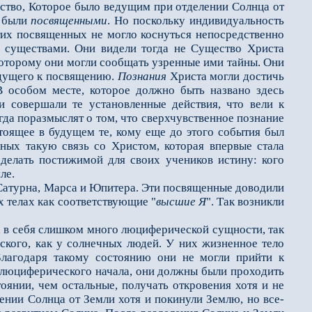
ество, Которое было ведущим при отделении Солнца от
и были
посвященными
. Но поскольку индивидуальность
их посвященных не могло коснуться непосредственно
 существами. Они видели тогда не Существо Христа
 которому они могли сообщать узренные ими тайны. Они
едущего к посвящению.
Познания
Христа могли достичь
 особом месте, которое должно быть названо здесь
 и совершали те установленные действия, что вели к
огда поразмыслят о том, что сверхчувственное познание
стоящее в будущем те, кому еще до этого события был
ных такую связь со Христом, которая впервые стала
делать постижимой для своих учеников истину: кого
ле.
турна, Марса и Юпитера. Эти посвященные доводили
х телах как соответствующие "
высшие Я
". Так возникли
в себя слишком много люциферической сущности, так
еского, как у солнечных людей. У них жизненное тело
Благодаря такому состоянию они не могли прийти к
ю люциферического начала, они должны были проходить
тоянии, чем остальные, получать откровения хотя и не
ении Солнца от Земли хотя и покинули Землю, но все-