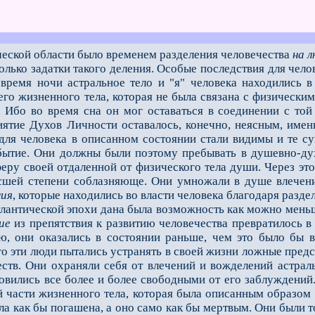
ческой области было временем разделения человечества
на 
ко задатки такого деления. Особые последствия для челов
 время ночи астральное тело и "я" человека находились 
его жизненного тела, которая не была связана с физически
 Ибо во время сна он мог оставаться в соединении с той
ятие Духов Личности оставалось, конечно, неясным, имен
ля человека в описанном состоянии стали видимы и те сущ
 бытие. Они должны были поэтому пребывать в душевно-ду
феру своей отдаленной от физического тела души. Через эт
ысшей степени соблазняюще. Они умножали в душе влечен
ия
, которые находились во власти человека благодаря разде
нтической эпохи дана была возможность как можно меньше
ие
из препятствия к развитию человечества превратилось в
, они оказались в состоянии раньше, чем это было бы в
о эти люди пытались устранять в своей жизни ложные предс
тв. Они охраняли себя от влечений и вожделений астраль
новились все более и более свободными от его заблуждений
й части жизненного тела, которая была описанным образом 
ла как бы погашена, а оно само как бы мертвым. Они были т