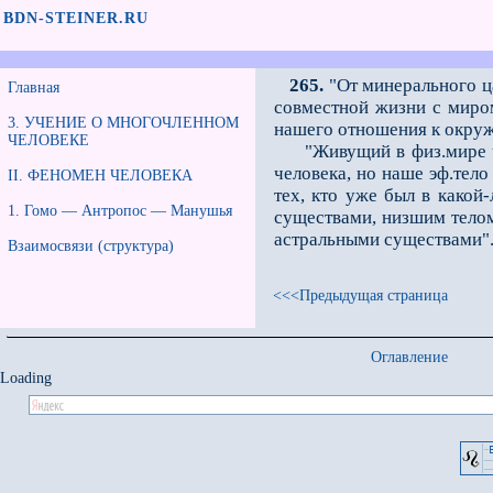
BDN-STEINER.RU
265.
"От минерального ц
Главная
совместной жизни с миром
3. УЧЕНИЕ О МНОГОЧЛЕННОМ
нашего отношения к окруж
ЧЕЛОВЕКЕ
"Живущий в физ.мире чел
человека, но наше эф.тел
II. ФЕНОМЕН ЧЕЛОВЕКА
тех, кто уже был в какой
1. Гомо — Антропос — Манушья
существами, низшим телом
астральными существами".
Взаимосвязи (структура)
<<<Предыдущая страница
Оглавление
Loading