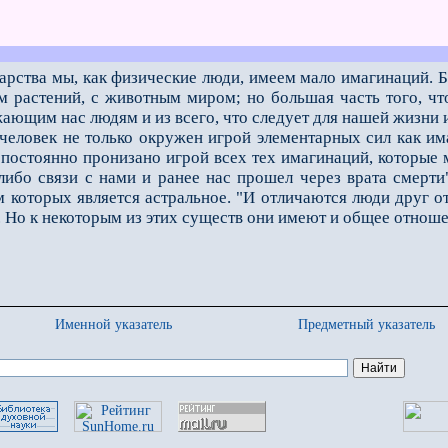
арства мы, как физические люди, имеем мало имагинаций. 
 растений, с животным миром; но большая часть того, что
ающим нас людям и из всего, что следует для нашей жизни
овек не только окружен игрой элементарных сил как имаг
о постоянно пронизано игрой всех тех имагина­ций, которы
-либо свя­зи с нами и ранее нас прошел через врата смерт
 которых является астральное. "И отличаются люди друг от
 Но к некоторым из этих существ они име­ют и общее отноше
Именной указатель
Предметный указатель