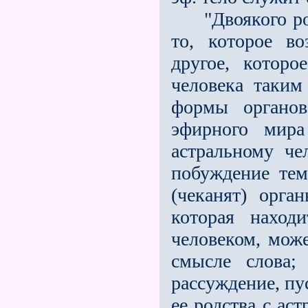
"Двоякого род
то, которое во
другое, которо
человека таким
формы органов
эфирного мира
астральному че
побуждение те
(чеканят) орга
которая наход
человеком, мож
смысле слова;
рассуждение, пу
ее родства с ас