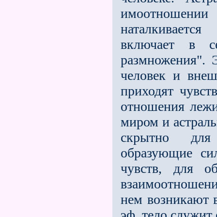
имоотношен
наталкивается
включает в с
размножения".
человек и вне
приходят чувст
отношения леж
миром и астрал
скрытно для 
образующие си
чувств, для о
взаимоотношени
нем возникают в
эф. тело служит