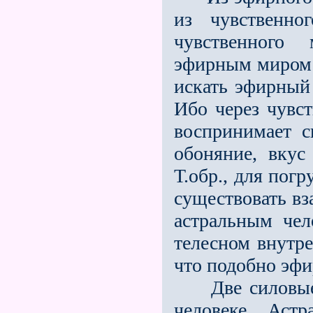
из чувственно
чувственного
эфирным миром и
искать эфирный 
Ибо через чувст
воспринимает с
обоняние, вкус
Т.обр., для пог
существовать в
астральным чел
телесном внутре
что подобно эфи
Две силовые о
человеке. Аст