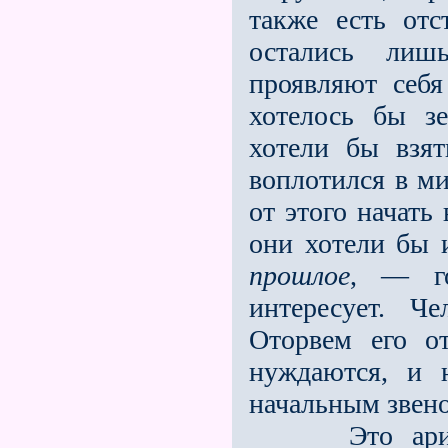
также есть от
остались лиш
проявляют себя
хотелось бы зе
хотели бы взят
воплотился в ми
от этого начать
они хотели бы 
прошлое
, — г
интересует. Ч
Оторвем его о
нуждаются, и 
начальным звено
Это аримани