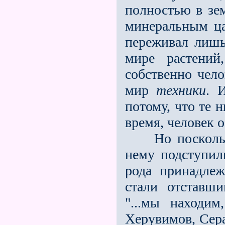
полностью в зем
минеральным ца
пе­реживал лишь
мире растени
собственно чел
мир
техники
. 
потому, что те 
время, человек 
Но поскольку 
нему подступил
рода принадле
стали отставши
"...мы находи
Херувимов, Сера