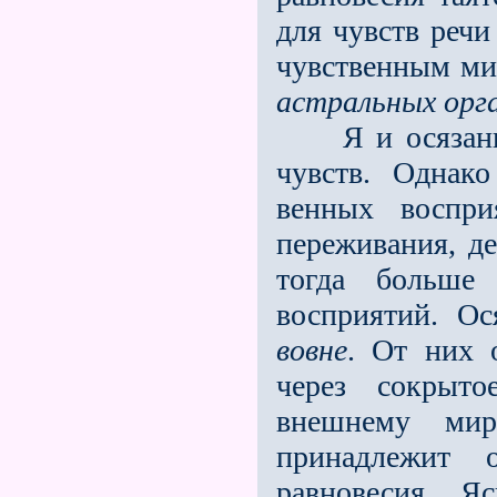
для чувств речи
чувствен­ным м
астральных орг
Я и осязание 
чувств. Однак
венных воспр
переживания, д
тогда больше
восприятий. Ос
вовне
. От них 
через сокрыт
внешнему мир
принадлежит 
равновесия. Я