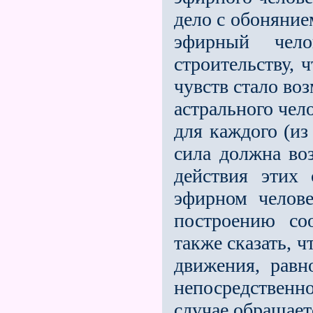
дело с обоняние
эфирный чело
строительству, 
чувств стало во
астрального чело
для каждого (из
сила должна воз
действия этих
эфирном челов
построению со
также ска­зать, 
движения, равн
непосредственн
случае обращает