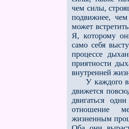
чем силы, стро
подвижнее, чем
может встретить
Я, которому он
само себя вы­ст
процессе дыхан
прият­ности дых
внутренней жизн
У каждого восп
движется повсюд
двигаться одн
отношение м
жизненным проц
Оба они вырас