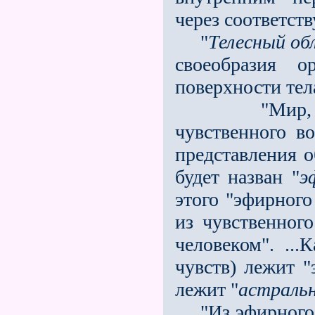
через соответст
"
Телесный об
своеобразия о
поверхности тел
"Мир, из ко
чувственного в
пред­ставления 
будет назван "
э
этого "эфирного
из чувственного
человеком". ...
чувств) лежит "
лежит "
астральн
"Из эфирного м