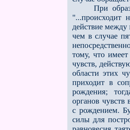
При образова
"...происходит 
действие между
чем в случае п
непосредственн
тому, что имее
чувств, действу
области этих чу
приходит в со
рождения; тог
органов чувств 
с рождением. Бу
силы для постр
равновесия тая