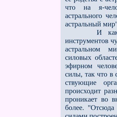
что на я-чело
астрального че
астральный мир"
И как у фи
инструментов чув
ас­тральном м
силовых област
эфи­рном чело
силы, так что в
ствующие орг
происходит раз
проникает во в
более. "Отсюда
силами построен