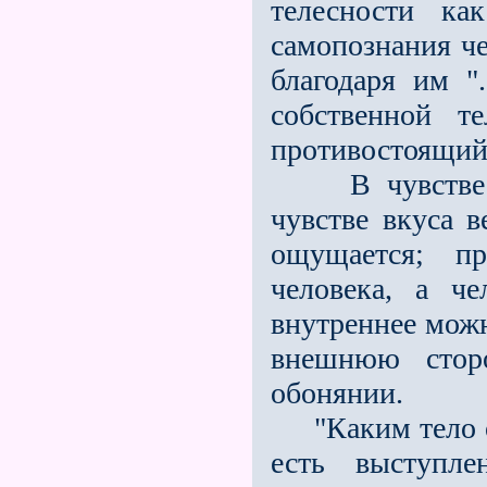
телесности ка
самопознания че
благодаря им ".
собственной т
противостоящий
В чувстве обо
чувстве вкуса в
ощущается; пр
человека, а ч
внутреннее мож
внешнюю сторо
обонянии.
"Каким тело от
есть выступле