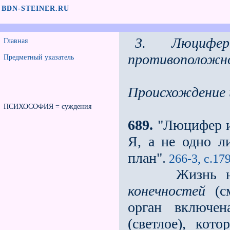
BDN-STEINER.RU
3. Люциф
Главная
противоположн
Предметный указатель
Происхождение 
ПСИХОСОФИЯ = суждения
689.
"Люцифер и
Я, а не одно л
план".
266-3, с.17
Жизнь н
конечностей
(с
орган включен
(светлое),
котор