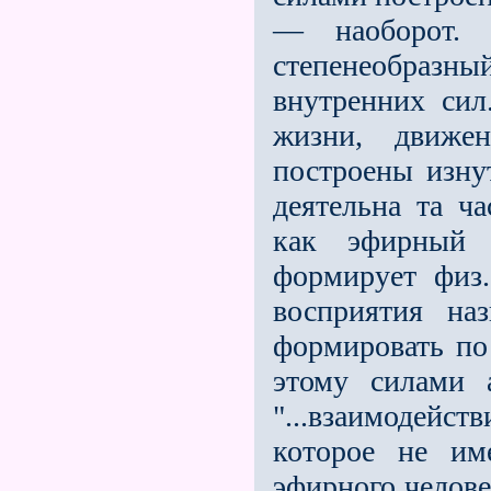
— наоборот. 
степенеобраз
внутренних сил
жизни, движе
построены изнут
деятельна та ча
как эфирный 
формирует физ.
восприятия на
формировать по
этому силами а
"...взаимодейст
которое не им
эфирного челове