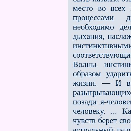
место во всех 
процессами д
необходимо де
дыха­ния, насла
инстинктивны
соответ­ствую
Волны инстинк
образом ударит
жизни. — И во
разыгрываю­щи
позади я-челов
человеку. ... 
чувств берет св
астральный чел