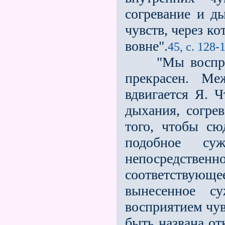
согревание и д
чувств, через к
вовне".
45, с. 128-
"Мы восприним
прекрасен. Ме
вдвигается Я. 
дыхания, согрев
того, чтобы сю
подобное су
непосредстве
соответствующ
вынесенное с
восприятием чувс
быть названа о