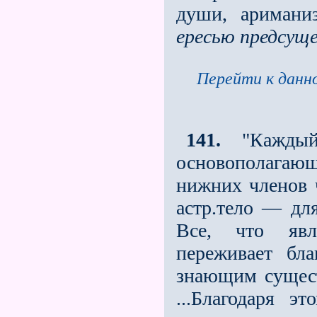
души, аримани
ересью предсущ
Перейти к данно
141.
"Каждый 
основополагаю
ниж­них членов 
астр.тело — для
Все, что явл
переживает бла
знающим существ
...Благодаря э