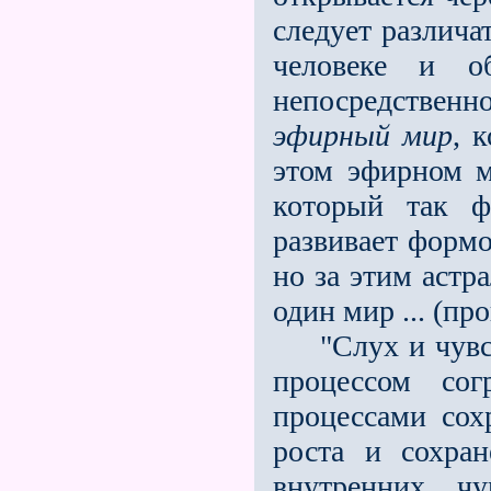
следует различа
человеке и об
непосредстве
эфирный мир
, 
этом эфирном м
который так ф
развивает форм
но за этим аст­
один мир ... (про
"Слух и чувств
процессом со
процессами сох
роста и сохран
внутренних чу