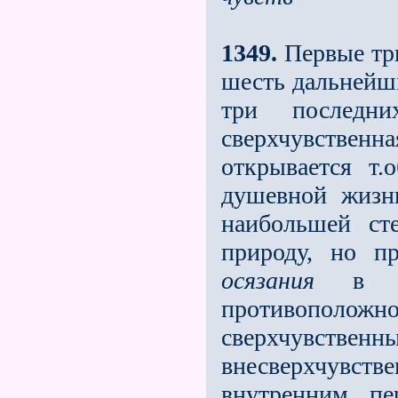
1349.
Первые три
шесть дальнейши
три последн
сверхчувственна
открывается т.
душевной жизн
наибольшей ст
природу, но пр
осязания
в эт
противоположн
сверхчувст
внесверхчувст
внутренним пе