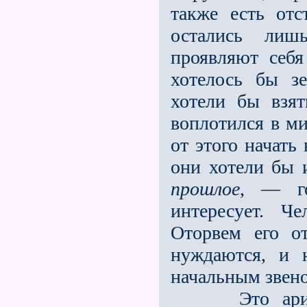
также есть от
остались лиш
проявляют себя
хотелось бы зе
хотели бы взят
воплотился в ми
от этого начать
они хотели бы 
прошлое
, — г
интересует. Ч
Оторвем его о
нуждаются, и 
начальным звено
Это аримани