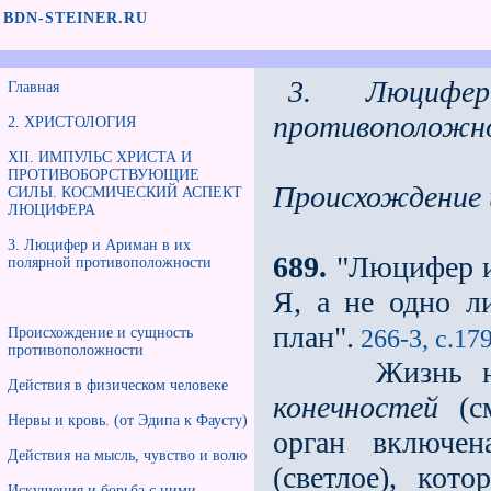
BDN-STEINER.RU
3. Люциф
Главная
противоположн
2. ХРИСТОЛОГИЯ
XII. ИМПУЛЬС ХРИСТА И
ПРОТИВОБОРСТВУЮЩИЕ
Происхождение 
СИЛЫ. КОСМИЧЕСКИЙ АСПЕКТ
ЛЮЦИФЕРА
3. Люцифер и Ариман в их
689.
"Люцифер и
полярной противоположности
Я, а не одно л
план".
266-3, с.17
Происхождение и сущность
противоположности
Жизнь н
Действия в физическом человеке
конечностей
(с
Нервы и кровь. (от Эдипа к Фаусту)
орган включен
Действия на мысль, чувство и волю
(светлое),
котор
Искушения и борьба с ними