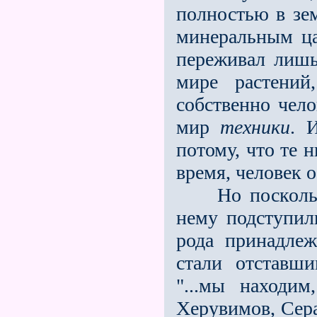
полностью в зем
минеральным ца
пе­реживал лишь
мире растени
собственно чел
мир
техники
. 
потому, что те 
время, человек 
Но поскольку 
нему подступил
рода принадле
стали отставши
"...мы находи
Херувимов, Сера