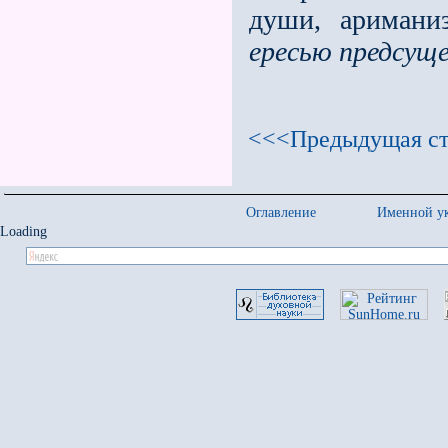
души, аримани
ересью предсущ
<<<Предыдущая ст
Оглавление
Именной ук
Loading