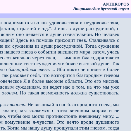
ANTHROPOS
Энциклопедия духовной науки
ри поднимаются волны удовольствия и неудовольствия,
фектов, страстей и т.д.". Лишь в душе рассудочной, с
е ясным оно делается в душе сознательной. Но человек
щей? Здесь на по­мощь приходит гнев. Сталкиваясь с
ие им суждения из души рассудочной. Тогда суждение
из нашего гнева о событии внешнего мира, затем, учась
ессознательно че­рез гнев, — именно благодаря такого
сполненным света суждениям в более высокой душе. Так
им о
благородном гневе
. ... Ибо никто не придет к более
 так разовьет себя, что возгорится благородым гневом
овеческое Я в более высокие области. Это его миссия.
ясным суждениям, он ведет нас в том, на что мы уже
й
эгоизм
. Но такая возможность должна существовать,
ерженность
. Не возникай в нас благородного гнева, мы
а значит, мы сольемся с этим внешним миром и не
ию, чтобы оно могло противостоять внешнему миру. ...
ем помутнение я-чувства. Это нечто вроде душевного
ость. Когда мы нашу душу прощупали этим гневом, тогда