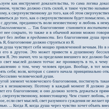
ьзуем как инструмент доказательства, то сама логика дока
ном, чувство должно стать силой, и такое чувство называ
ому, к сверхчувственному до того, как об этом сверхчувств
ться до того, как о сверхчувственном будет помыслено, но
с другим, преданность воли неизвест­ному и любовь к нему,
благоговением
. ... Так благоговение становится
воспитател
 от нее сокрыто, то также и в обычной жизни можно говор
идет без любви и
преданности
. Без благо­говения душа про
 Я, благоговение должно струиться из Я.
 душа чувствует себя мощно привлеченной вечным. Но в н
ря его в другом. Это может привести к душевному бессил
нем Я. Это значит, что за пределами внешнего все должно 
но свет мыслей должен тотчас же проникнуть в то, к чем
ышлению о том, чему человек предан. Вообще, в тот моме
ять себя; воля, которая с самого начала принципиально отк
 бессилию человеческой души.
й элемент человеческого благоговения, постигнуть такая 
тся к незнакомому. Поэтому в каждый момент Я должно де
мет его благоговения; и оно должно хотеть держаться прям
 сверхчувственному, вовнестоящему. Чем станет любовь, е
ое, если свет мыслей, свет разумного сужде­ния не желает п
тью
. ... Когда Я, когда душа через чувство хочет объять в