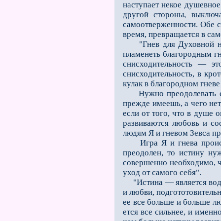
наступает некое душевное
другой стороны, выключа
самоотверженности. Обе с
время, превращается в са
"Гнев для Духовной наук
пламенеть благородным гн
снисходительность — эт
снисходитель­ность, в кро
кулак в благородном гневе
Нужно преодолевать стра
прежде имеешь, а чего нет,
если от того, что в душе
развиваются любовь и со
людям Я и гневом Зевса при
Игра Я и гнева происх
преодолен, то истину ну
совершенно необходимо, ч
уход от само­го себя".
"Истина — является води
и любви, подгототовительн
ее все больше и больше лю
ется все сильнее, и именн