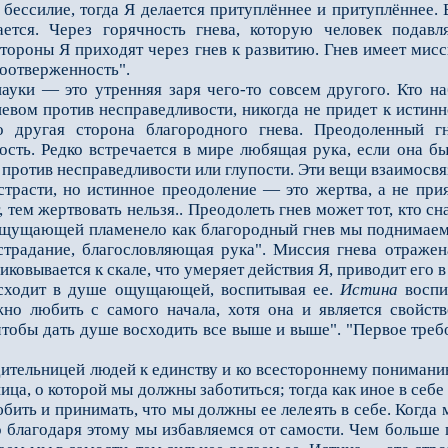
 бессилие, тогда Я делается притуплённее и притуплённее.
ется. Через горячность гнева, которую человек подавл
тороны Я приходят через гнев к развитию. Гнев имеет мисс
моотверженность".
и — это утренняя заря чего-то совсем другого. Кто набл
евом против несправедливости, никогда не при­дет к истин
о другая сто­рона благородного гнева. Преодоленный г
тость. Редко встречается в мире любящая рука, если она б
 против несправедливости или глупости. Эти вещи взаимосвя
сти, но истинное преодоление — это жертва, а не прият
 тем жертвовать нельзя.. Преодолеть гнев может тот, кто сн
 ощущаю­щей пламенело как благородный гнев мы поднимаемс
страдание, благословляющая рука". Миссия гнева отраже
ковывается к скале, что умеряет действия Я, приводит его в
одит в душе ощущающей, воспитывая ее.
Истина
воспи
жно любить с самого начала, хотя она и является свойст
тобы дать душе восхо­дить все выше и выше". "Первое треб
тельницей людей к единству и ко всестороннему понимани
ица, о которой мы должны заботиться; тогда как иное в себ
бить и при­нимать, что мы должны ее лелеять в себе. Когда 
о благодаря этому мы избавляемся от самости. Чем больше г