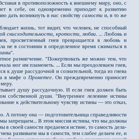
 Вставая в противоположность к внешнему миру, оно, с
яет в себе, он одновремен­но приходит к развитию
ию дать возникнуть в нас свойству
самости
и, в то же
юдает жизнь, тот ви­дит, что человек, не способный
ной
снисходительности, кротости, любви
. ... Любовь и
нев, просветленный гнев превращается в любовь и
ыла не в состоянии в определен­ное время сжиматься в
заны".
ное размягчение. "По­жертвовать же можно тем, что
ачала мог им пламенеть. ... Если мы преодолеваем гнев,
я к душе рассудочной и сознательной, тогда из гне­ва
на в мифе о
Прометее
. Он преждевременно приносит
 меру.
тывает душу рассудочную. И если гнев должен быть
вом собственной души. "Внутреннее лелеяние истины
ование к действительному чувству истины — это отказ,
ю. А потому она — подготовительница справедливости
е мы запрещаем... В этом миссия истины, что мы должны
мы в своей самости предаемся истине, то самость дела­
нева развиваем мы в самости, тем слабее делаем ее, и