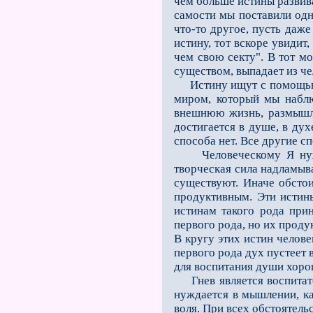
чем больше истины развива
самости мы поставили одну
что-то другое, пусть даже
истину, тот вскоре увидит
чем свою секту". В тот мо
существом, выпадает из ч
Истину ищут с помощью 
миром, который мы наблю
внешнюю жизнь, размышля
достигается в душе, в дух
способа нет. Все другие с
Человеческому Я нужны 
творческая сила надламыва
существуют. Иначе обстои
проду­ктивным. Эти истин
истинам такого рода прин
первого рода, но их проду
В кругу этих истин челов
первого рода дух пустеет в
для воспитания души хоро
Гнев является воспитате
нуждается в мышлении, ка
воля. При всех обстоятель