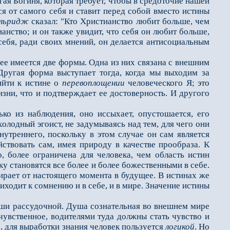
гая Богиня, которая требует, чтобы в средоточие нашей
ся от самого себя и ставит перед собой вместо истины
льридж
сказал: "Кто Христианство любит больше, чем
анство; и он также увидит, что себя он любит больше,
 себя, ради своих мнений, он делается антисоциальным
нее имеется две формы. Одна из них связана с внешним
ругая форма выступает тогда, когда мы выходим за
ийти к истине о
перевоплощении
человеческого Я; это
зни, что и подтверждает ее до­стоверность. И другого
из наблюдения, оно ис­сыхает, опустошается, его
олодный эгоист, не задумываясь над тем, для чего они
внутреннего, поскольку в этом случае он сам является
йствовать сам, имея природу в качестве прообраза. К
, более ограничена для человека, чем область истин
у становятся все более и более божественными в себе.
ирает от настоящего момента в будущее. В истинах же
риходит к сомнению и в себе, и в мире. Значение истины
и рассудочной. Душа сознательная во внешнем мире
увственное, водителями туда должны стать чувство и
, для выработки знания человек пользуется
логикой
. Но