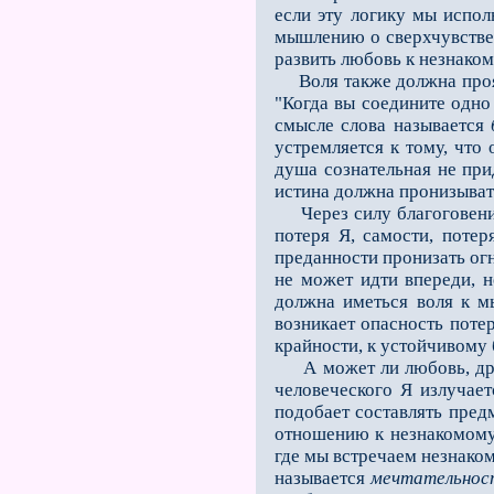
если эту ло­гику мы испол
мышлению о сверхчувствен
развить любовь к незнаком
Воля также должна прояви
"Когда вы соедините одно 
смысле слова называется
устремляется к тому, что
душа сознательная не пр
истина должна пронизывать
Через силу благоговения
потеря Я, самости, поте
преданности пронизать ог
не может идти впереди, 
должна иметься воля к м
возникает опасность потер
крайности, к устойчивому
А может ли любовь, друго
человеческого Я излучае
подобает составлять пред
отношению к незнакомому,
где мы встречаем незнаком
называется
мечтательнос