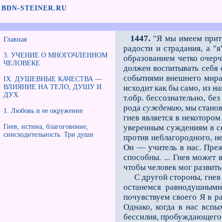
BDN-STEINER.RU
1447.
"Я мы имеем при
Главная
радости и страдания, а "
3. УЧЕНИЕ О МНОГОЧЛЕННОМ
образованием четко очерч
ЧЕЛОВЕКЕ
должен воспитывать себя 
событиями внешнего мира,
IX. ДУШЕВНЫЕ КАЧЕСТВА —
ВЛИЯНИЕ НА ТЕЛО, ДУШУ И
исходит как бы само, из 
ДУХ
т.обр. бессознательно, бе
рода
суждению
, мы стано
1. Любовь и ее окружение
гнев является в некотором
Гнев, истина, благоговение,
уверенным суждениям в се
снисходительность. Три души
против неблагородного, н
Он — учитель в нас. Преж
способны. ... Гнев может
чтобы человек мог развить
С другой стороны, гнев в
останемся равнодушными
почувствуем своего Я в ра
Однако, когда в нас всп
бессилия, пробуждающегося