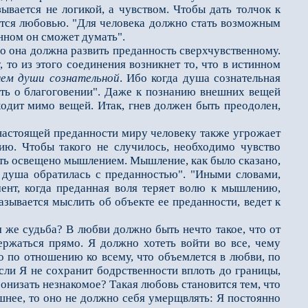
зывается не логикой, а чувством. Чтобы дать толчок к
­ется любовью. "Для человека должно стать возможным
енном он сможет думать".
 она должна раз­вить преданность сверхчувственному.
 то из этого соединения возникнет то, что в истинном
ем души сознательной
. Ибо когда душа созна­тельная
ить о благого­вении". Даже к познанию внешних вещей
ходит мимо вещей. Итак, гнев должен быть преодолен,
астоящей преданности миру человеку также угрожает
ию. Чтобы такого не случилось, необходимо чувство
быть освещено мышлением. Мышление, как было сказано,
у душа обратилась с преданностью". "Иными словами,
нт, ког­да преданная воля теряет волю к мышлению,
азывается мыслить об объекте ее преданности, ведет к
же судьба? В любви должно быть нечто такое, что от
ржаться прямо. Я должно хотеть войти во все, чему
о по отношению ко всему, что объемлется в любви, по
сли Я не сохранит бодрственности вплоть до границы,
ронизать незнакомое? Такая любовь становится тем, что
нешнее, то оно не должно себя умерщвлять: Я посто­янно