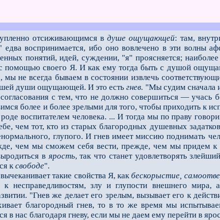
тупленно отсиживающимся в
душе ощущающей
: там, внут
я" едва воспринимается, ибо оно вовлечено в эти волны аф
енных поня­тий, идей, суждении, "я" проясняется; наиболе
с помощью своего Я. И как ему тогда быть с душой ощущаю
 мы не всегда бываем в состоянии извлечь соответствующ
нашей души ощущающей. И это есть
гнев
. "Мы судим сначала 
з согласования с тем, что не должно совершиться — учась б
вимся более и более зрелыми для того, чтобы приходить к и
 роде воспитателем человека. ... И тогда мы по праву говор
бе, чем тот, кто из старых благородных душевных задатков
енормального, глупого. И гнев имеет миссию поднимать чел
­де, чем мы сможем себя вести, прежде, чем мы придем к 
 выродиться в
ярость
, так что станет удовлетворять злейши
ся к
свободе
".
ычеканивает такие свойства Я, как
бескорыстие, самоотв
 к несправедливостям, злу и глупости внешнего мира, 
звитии. "Гнев же делает его зрелым, вызывает его к действ
ыхивает благородный гнев, то в то же время мы испытыва
 в нас благодаря гневу, если мы не даем ему пе­рейти в яр