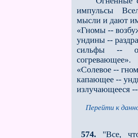
Огненные суще
импульсы Всел
мысли и дают им
«Гномы -- возб
ундины -- разд
сильфы -- о
согревающее».
«Солевое -- гно
капающее -- ун
излучающееся --
Перейти к данно
574.
"Все, чт