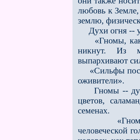
они также носит
любовь к Земле,
землю, физическ
Духи огня -- ум
«Гномы, как и
никнут. Из 
выпархивают си
«Сильфы постав
оживители».
Гномы -- духи 
цветов, салама
семенах.
«Гномы -- э
человеческой го