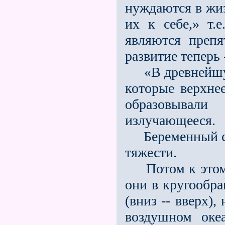
нуждаются в жиз
их к себе,» т.
являются преп
развитие теперь 
«В древнейшую 
которые верхнее
образовывал
излучающееся.
Беременный све
тяжести.
Потом к этому
они в кругообр
(вниз -- вверх)
воздушном океа