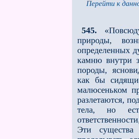
Перейти к данно
545.
«Повсюду
природы, воз
определенных ду
камню внутри з
породы, яснов
как бы сидящи
малюсеньком пр
разлетаются, по
тела, но ес
ответственности
Эти существа