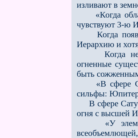
изливают в земн
«Когда облака
чувствуют 3-ю И
Когда появля
Иерархию и хот
Когда небесн
огненные сущест
быть сожженны
«В сфере Сату
сильфы: Юпитер;
В сфере Сатурн
огня с высшей И
«У элемента
всеобъемлющей