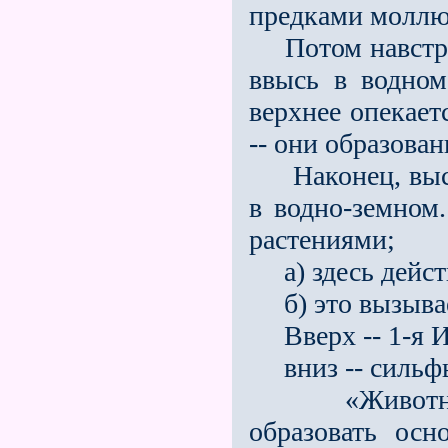
предками моллю
Потом навстреч
ввысь в водном
верхнее опекает
-- они образова
Наконец, высту
в водно-земно
растениями;
а) здесь действ
б) это вызывае
Вверх -- 1-я И
вниз -- сильф
«Животные н
образовать осн