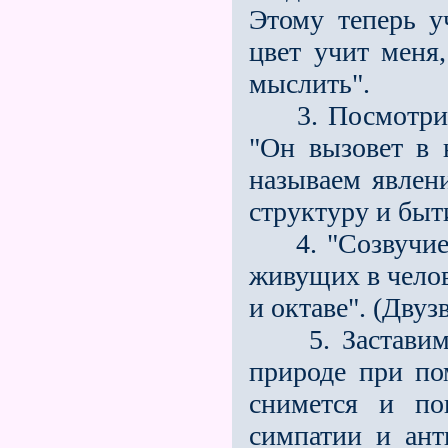
Этому теперь уч
цвет учит меня,
мыслить".
3. Посмотрим 
"Он вызовет в 
называем явлени
структуру и быт
4. "Созвучие ж
живущих в чело
и октаве". (Двуз
5. Заставим и
природе при по
снимется и по
симпатии и ант