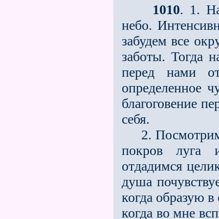
1010
. 1. Н
небо. Интенсивн
забудем все окр
заботы. Тогда н
перед нами от
определенное чу
благоговение пе
себя.
2. Посмотрим н
покров луга и
отдадимся целик
душа почувствуе
когда образую в 
когда во мне вс