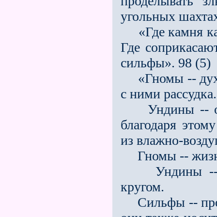
проделывать з
угольных шахтах
«Где камня кас
Где соприкасаю
сильфы». 98 (5)
«Гномы -- духо
с ними рассудка.
Ундины -- они
благодаря этом
из влажно-возду
Гномы -- жизнь
Ундины -- за
кругом.
Сильфы -- проб