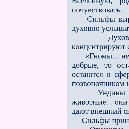
Вселенную; ро
почувствовать.
Сильфы выраж
духовно услышат
Духов огня
концентрируют 
«Гномы... не 
добрые, то ост
остаются в сфе
позвоночником н
Ундины испо
животные... он
дают внешний ск
Сильфы принос