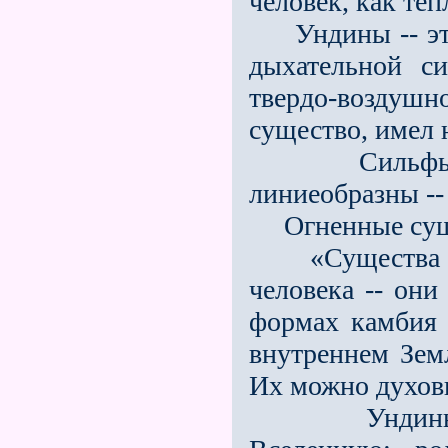
человек, как теп
Ундины -- это
дыхательной с
твердо-воздуш
существо, имел 
Сильфы -- о
линиеобразны --
Огненные сущест
«Существа гно
человека -- они
формах камбия 
внутреннем Зем
Их можно духовн
Ундины -- э