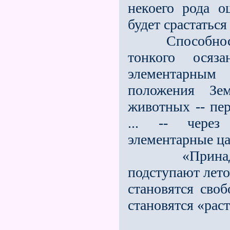
некоего рода 
будет срастаться
Способность 
тонкого осяз
элементарным
положения Зе
животных -- пе
... -- через
элементарные ца
«Принадлежа
подступают лето
становятся сво
становятся «ра