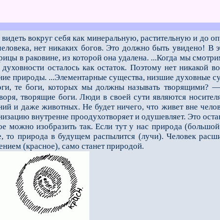
видеть вокруг себя как минеральную, растительную и до оп
 человека, нет никаких богов. Это должно быть увидено! В
трицы в раковине, из которой она удалена. ...Когда мы смот
о духовности осталось как остаток. Поэтому нет никакой 
ние природы. ...Элементарные существа, низшие духовные су
, те боги, которых мы должны называть творящими? — В
воря, творящие боги. Люди в своей сути являются носител
ний и даже животных. Не будет ничего, что живет вне челов
низацию внутренне проодухотворяет и одушевляет. Это оста
ожно изобразить так. Если тут у нас природа (большой к
, то природа в будущем распылится (лучи). Человек расшир
нием (красное), само станет природой.