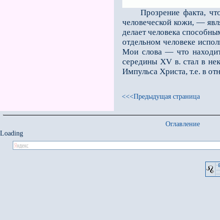
Прозрение факта, что Бо
человеческой кожи, — явл
делает человека способным
отдельном человеке исполн
Мои слова — что находитс
середины XV в. стал в н
Импульса Христа, т.е. в о
<<<Предыдущая страница
Оглавление
Loading