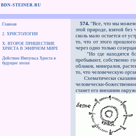
BDN-STEINER.RU
574.
"Все, что мы можем 
Главная
этой природе, взятой без
2. ХРИСТОЛОГИЯ
сколь мало остается от ус
то, что от этого прошлог
X. ВТОРОЕ ПРИШЕСТВИЕ
через одно только созерца
ХРИСТА В ЭФИРНОМ МИРЕ
"Но где находятся боги
Действие Импульса Христа в
пребывают, собственно го
будущие эпохи
облаков, минералов, расте
то, что человеческую орга
Схематически сказанное м
человечески-божественное
станет его внешним окруже