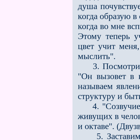
душа почувствуе
когда образую в 
когда во мне вс
Этому теперь уч
цвет учит меня,
мыслить".
3. Посмотрим 
"Он вызовет в 
называем явлени
структуру и быт
4. "Созвучие ж
живущих в чело
и октаве". (Двуз
5. Заставим и