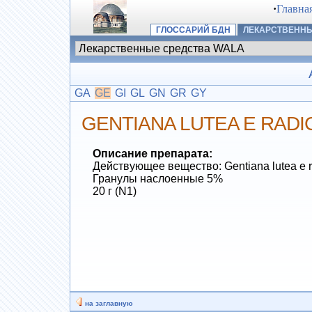
·
Главна
ГЛОССАРИЙ БДН
ЛЕКАРСТВЕННЫ
GA
GE
GI
GL
GN
GR
GY
GENTIANA LUTEA E RADI
Описание препарата:
Действующее вещество: Gentiana lutea e r
Гранулы наслоенные 5%
20 г (N1)
на заглавную