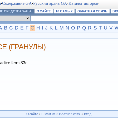
я
·
Содержание GA
·
Русский архив GA
·
Каталог авторов
·
Е СРЕДСТВА WALA
О САЙТЕ
10 САМЫХ
ОБРАТНАЯ СВЯЗЬ
ВХ
A
B
C
D
E
F
G
H
I
J
K
L
M
N
O
P
Q
R
S
T
U
V
CE (ГРАНУЛЫ)
adice ferm 33c
О сайте
•
10 самых
•
Обратная связь
•
Вход