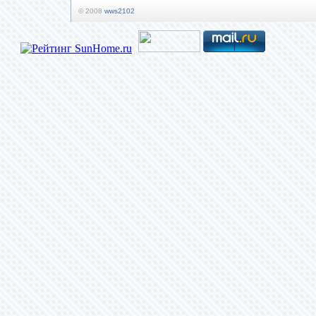
© 2008
wws2102