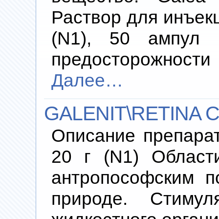
Раствор для инъекц
(N1), 50 ампул
предосторожност
Далее…
GALENIT\RETINA 
Описание препара
20 г (N1) Област
антропософским п
природе. Стимул