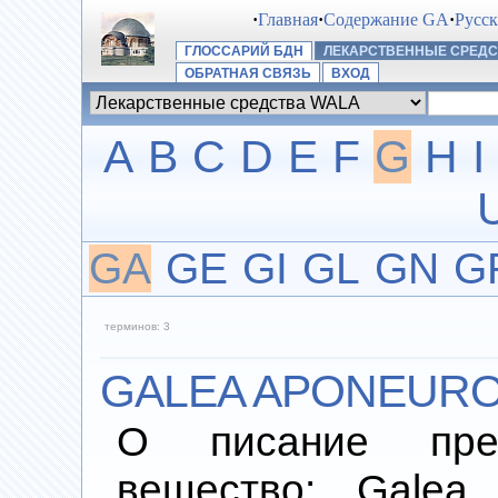
·
Главная
·
Содержание GA
·
Русс
ГЛОССАРИЙ БДН
ЛЕКАРСТВЕННЫЕ СРЕДС
ОБРАТНАЯ СВЯЗЬ
ВХОД
A
B
C
D
E
F
G
H
I
GA
GE
GI
GL
GN
G
терминов: 3
GALEA APONEURO
О писание преп
вещество: Galea 