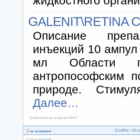
жидкостного орган
GALENIT\RETINA C
Описание преп
инъекций 10 ампул 
мл Области пр
антропософским п
природе. Стимул
Далее…
Лекарственные средства WALA
О сайте
•
10 с
на заглавную
© 2008
wws2102