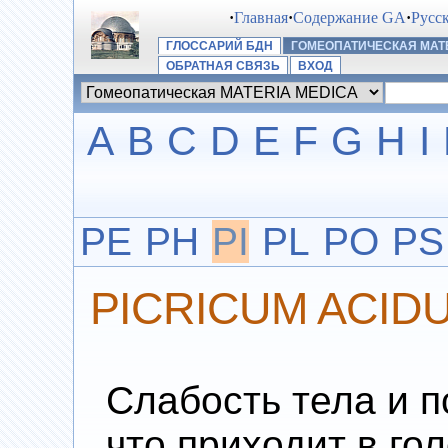
·
Главная
·
Содержание GA
·
Русс
ГЛОССАРИЙ БДН
ГОМЕОПАТИЧЕСКАЯ MATE
ОБРАТНАЯ СВЯЗЬ
ВХОД
A
B
C
D
E
F
G
H
I
PE
PH
PI
PL
PO
PS
PICRICUM ACID
Слабость тела и п
что приходит в го