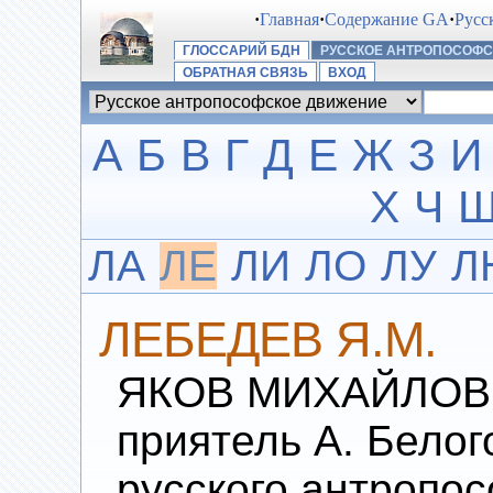
·
Главная
·
Содержание GA
·
Русс
ГЛОССАРИЙ БДН
РУССКОЕ АНТРОПОСОФ
ОБРАТНАЯ СВЯЗЬ
ВХОД
А
Б
В
Г
Д
Е
Ж
З
И
Х
Ч
ЛА
ЛЕ
ЛИ
ЛО
ЛУ
Л
ЛЕБЕДЕВ Я.М.
ЯКОВ МИХАЙЛОВИ
приятель А. Белог
русского антропос