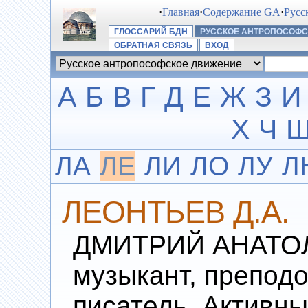
·
Главная
·
Содержание GA
·
Русс
ГЛОССАРИЙ БДН
РУССКОЕ АНТРОПОСОФ
ОБРАТНАЯ СВЯЗЬ
ВХОД
А
Б
В
Г
Д
Е
Ж
З
И
Х
Ч
ЛА
ЛЕ
ЛИ
ЛО
ЛУ
Л
ЛЕОНТЬЕВ Д.А.
ДМИТРИЙ АНАТОЛ
музыкант, преподо
писатель. Активн