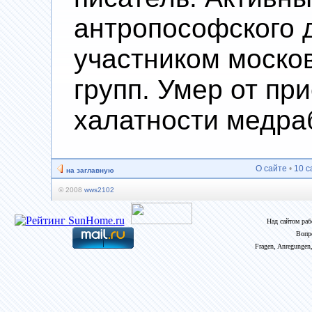
антропософского 
участником моско
групп. Умер от пр
халатности медра
О сайте
•
10 с
на заглавную
© 2008
wws2102
Над сайтом ра
Вопр
Fragen, Anregungen