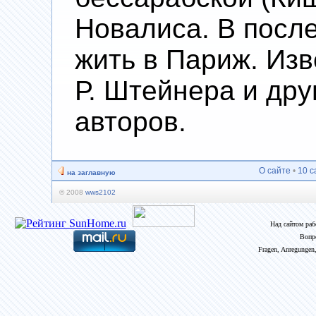
Новалиса. В посл
жить в Париж. Изв
Р. Штейнера и дру
авторов.
О сайте
•
10 с
на заглавную
© 2008
wws2102
Над сайтом ра
Вопр
Fragen, Anregungen