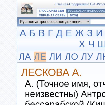
·
Главная
·
Содержание GA
·
Русс
ГЛОССАРИЙ БДН
РУССКОЕ АНТРОПОСОФ
ОБРАТНАЯ СВЯЗЬ
ВХОД
А
Б
В
Г
Д
Е
Ж
З
И
Х
Ч
ЛА
ЛЕ
ЛИ
ЛО
ЛУ
Л
ЛЕСКОВА А.
А. (Точное имя, от
неизвестны) Антр
бессарабской (Киш