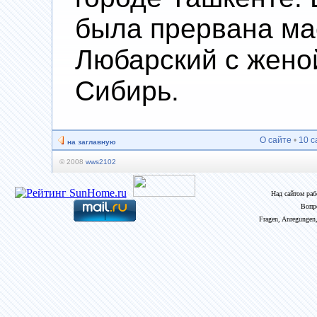
была прервана ма
Любарский с жено
Сибирь.
О сайте
•
10 с
на заглавную
© 2008
wws2102
Над сайтом ра
Вопр
Fragen, Anregungen