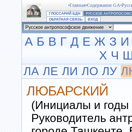
·
Главная
·
Содержание GA
·
Русс
ГЛОССАРИЙ БДН
РУССКОЕ АНТРОПОСОФ
ОБРАТНАЯ СВЯЗЬ
ВХОД
А
Б
В
Г
Д
Е
Ж
З
И
Х
Ч
ЛА
ЛЕ
ЛИ
ЛО
ЛУ
Л
ЛЮБАРСКИЙ
(Инициалы и годы 
Руководитель ант
городе Ташкенте. 