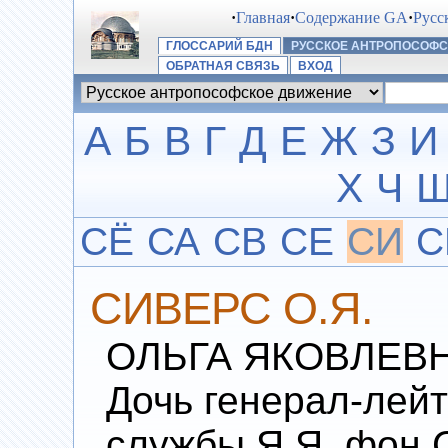
·
Главная
·
Содержание GA
·
Русс
ГЛОССАРИЙ БДН
РУССКОЕ АНТРОПОСОФ
ОБРАТНАЯ СВЯЗЬ
ВХОД
А
Б
В
Г
Д
Е
Ж
З
И
Х
Ч
СЁ
СА
СВ
СЕ
СИ
С
СИВЕРС О.Я.
ОЛЬГА ЯКОВЛЕВНА 
Дочь генерал-лей
службы Я.Я. фон 