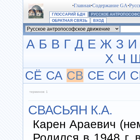
·
Главная
·
Содержание GA
·
Русс
ГЛОССАРИЙ БДН
РУССКОЕ АНТРОПОСОФ
ОБРАТНАЯ СВЯЗЬ
ВХОД
А
Б
В
Г
Д
Е
Ж
З
И
Х
Ч
СЁ
СА
СВ
СЕ
СИ
С
терминов: 1
СВАСЬЯН К.А.
Карен Араевич (нем
Родился в 1948 г. 