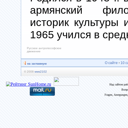
армянский фило
историк культуры
1965 учился в сред
Русское антропософское
движение
О сайте
•
10 с
на заглавную
© 2008
wws2102
Над сайтом ра
Вопр
Fragen, Anregungen