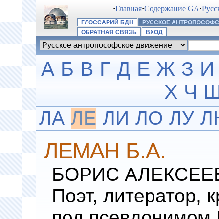
·
Главная
·
Содержание GA
·
Русс
ГЛОССАРИЙ БДН
РУССКОЕ АНТРОПОСОФ
ОБРАТНАЯ СВЯЗЬ
ВХОД
А
Б
В
Г
Д
Е
Ж
З
И
Х
Ч
ЛА
ЛЕ
ЛИ
ЛО
ЛУ
Л
ЛЕМАН Б.А.
БОРИС АЛЕКСЕЕВИ
Поэт, литератор, 
под псевдонимом 