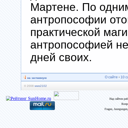
Мартене. По одни
антропософии ото
практической магие
антропософией не
дней своих.
О сайте
•
10 с
на заглавную
© 2008
wws2102
Над сайтом ра
Вопр
Fragen, Anregungen