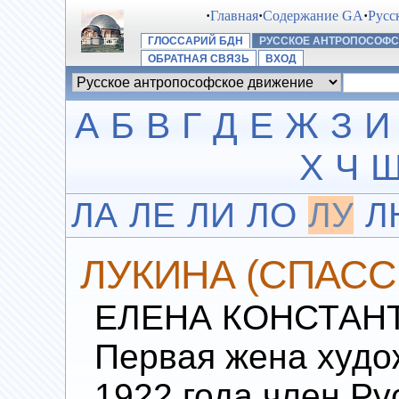
·
Главная
·
Содержание GA
·
Русс
ГЛОССАРИЙ БДН
РУССКОЕ АНТРОПОСОФ
ОБРАТНАЯ СВЯЗЬ
ВХОД
А
Б
В
Г
Д
Е
Ж
З
И
Х
Ч
ЛА
ЛЕ
ЛИ
ЛО
ЛУ
Л
ЛУКИНА (СПАССК
ЕЛЕНА КОНСТАНТ
Первая жена худож
1922 года член Ру