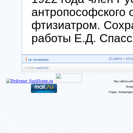
антропософского о
фтизиатром. Сохр
работы Е.Д. Спасс
О сайте
•
10 с
на заглавную
© 2008
wws2102
Над сайтом ра
Вопр
Fragen, Anregungen