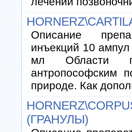
лечении позвоночн
HORNERZ\CARTILA
Описание преп
инъекций 10 ампул 
мл Области пр
антропософским п
природе. Как допо
HORNERZ\CORPUS
(ГРАНУЛЫ)