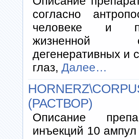
Описание препара
согласно антроп
человеке и пр
жизненной о
дегенеративных и 
глаз,
Далее…
HORNERZ\CORPUS
(РАСТВОР)
Описание преп
инъекций 10 ампул 