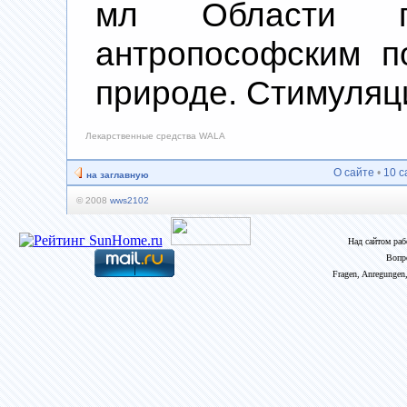
мл Области пр
антропософским п
природе. Стимуляц
Лекарственные средства WALA
О сайте
•
10 с
на заглавную
© 2008
wws2102
Над сайтом ра
Вопр
Fragen, Anregungen