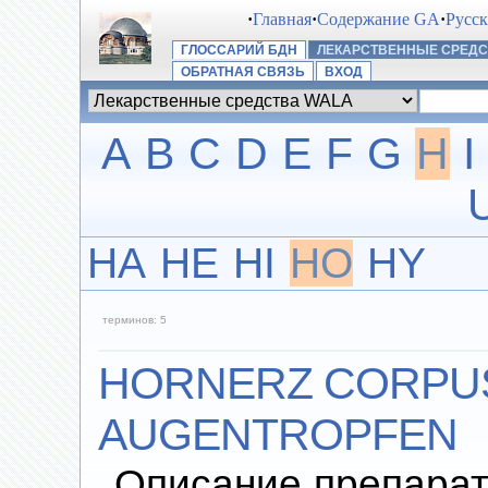
·
Главная
·
Содержание GA
·
Русс
ГЛОССАРИЙ БДН
ЛЕКАРСТВЕННЫЕ СРЕДС
ОБРАТНАЯ СВЯЗЬ
ВХОД
A
B
C
D
E
F
G
H
I
HA
HE
HI
HO
HY
терминов: 5
HORNERZ CORPUS
AUGENTROPFEN
Описание препарат