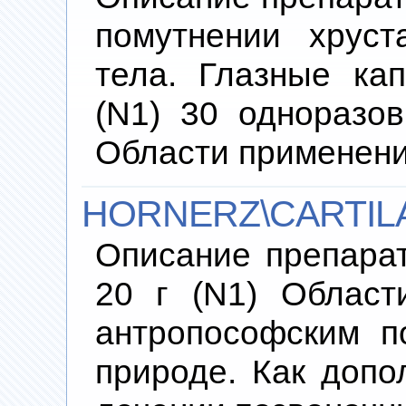
помутнении хруст
тела. Глазные ка
(N1) 30 одноразо
Области применен
HORNERZ\CARTILA
Описание препара
20 г (N1) Област
антропософским п
природе. Как допо