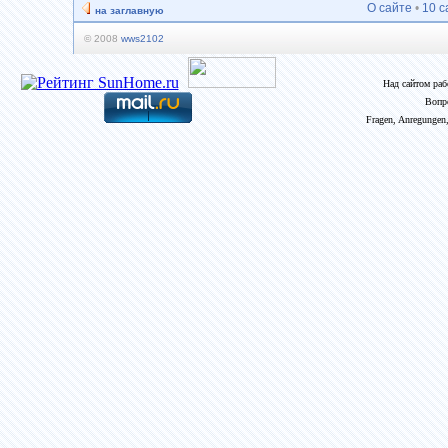
О сайте
•
10 с
на заглавную
© 2008
wws2102
Над сайтом ра
Вопр
Fragen, Anregungen