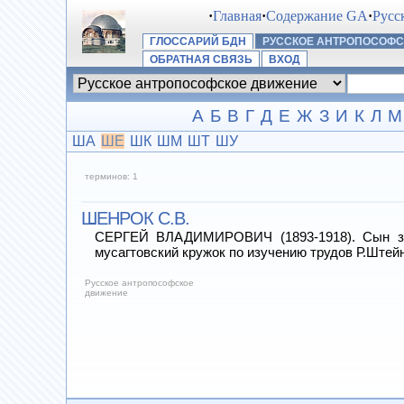
·
Главная
·
Содержание GA
·
Русс
ГЛОССАРИЙ БДН
РУССКОЕ АНТРОПОСОФ
ОБРАТНАЯ СВЯЗЬ
ВХОД
А
Б
В
Г
Д
Е
Ж
З
И
К
Л
М
ША
ШЕ
ШК
ШМ
ШТ
ШУ
терминов: 1
ШЕНРОК С.В.
СЕРГЕЙ ВЛАДИМИРОВИЧ (1893-1918). Сын зна
мусагтовский кружок по изучению трудов Р.Штейне
Русское антропософское
движение