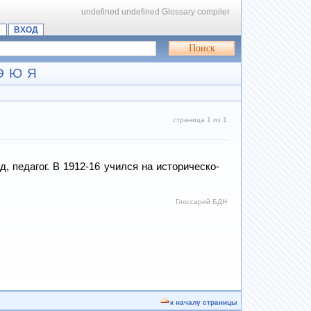
undefined
undefined
Glossary compiler
Ь
ВХОД
Э
Ю
Я
страница 1 из 1
 педагог. В 1912-16 учился на историческо-
Глоссарий БДН
к началу страницы