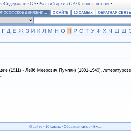
ая
·
Содержание GA
·
Русский архив GA
·
Каталог авторов
·
РОПОСОФСКОЕ ДВИЖЕНИ…
О САЙТЕ
10 САМЫХ
ОБРАТНАЯ СВЯЗ
Г
Д
Е
Ж
З
И
К
Л
М
Н
О
П
Р
С
Т
У
Ф
Х
Ч
Ш
Щ
 (1911) - Лейб Меерович Пумпян) (1891-1940), литературовед,
…
О сайте
•
10 самых
•
Обратная связь
•
Вход