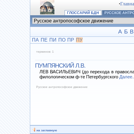
·
Главн
ГЛОССАРИЙ БДН
РУССКОЕ АНТ
А
Б
В
ПА
ПЕ
ПИ
ПО
ПР
ПУ
терминов: 1
ПУМПЯНСКИЙ Л.В.
ЛЕВ ВАСИЛЬЕВИЧ (до перехода в православие
филологическом ф-те Петербургского
Далее
Русское антропософское движение
на заглавную