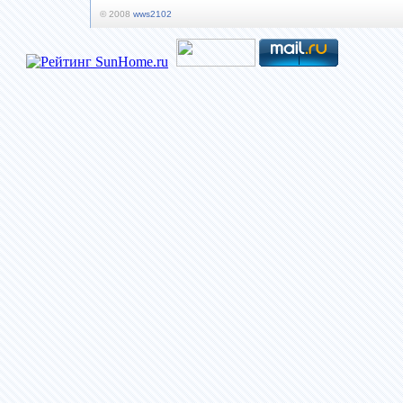
© 2008
wws2102